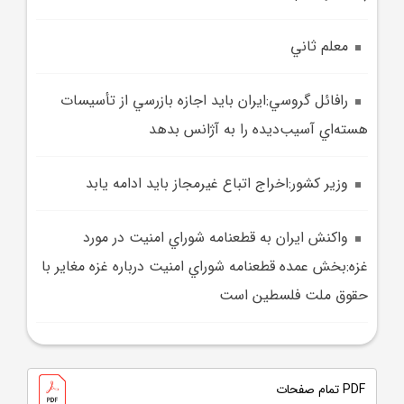
معلم ثاني
رافائل گروسي:ايران بايد اجازه بازرسي از تأسيسات
هسته‌اي آسيب‌ديده را به آژانس بدهد
وزير کشور:اخراج اتباع غيرمجاز بايد ادامه يابد
واکنش ايران به قطعنامه شوراي امنيت در مورد
غزه:بخش عمده قطعنامه شوراي امنيت درباره غزه مغاير با
حقوق ملت فلسطين است
PDF تمام صفحات