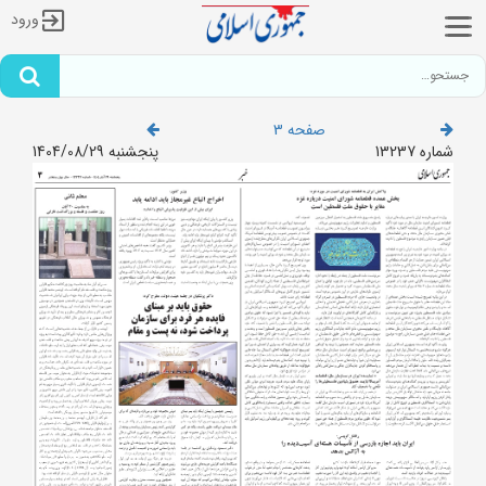
ورود
صفحه 3
شماره 13237
پنجشنبه 1404/08/29