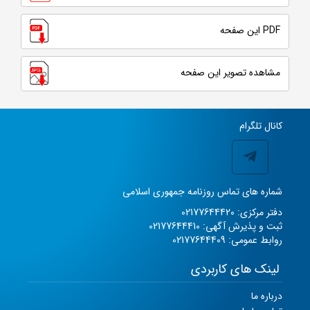
PDF این صفحه
مشاهده تصویر این صفحه
کانال تلگرام
شماره های تماس روزنامه جمهوری اسلامی
دفتر مرکزی: 02177644420
ثبت و پذیرش آگهی: 02177644410
روابط عمومی: 02177644409
لینک های کاربردی
درباره ما