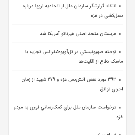
انتقاد گزارشگر سازمان ملل از اتحاديه اروپا درباره
نسل‌کشي در غزه
عربستان متحد اصلي غيرناتو آمريکا شد
توطئه صهيونيستي در تل‌آويو؛کنفرانس تجزيه با
ماسک دفاع از اقليت‌ها
393 مورد نقض آتش‌بس غزه و 279 شهيد از زمان
اجراي توافق
درخواست سازمان ملل براي کمک‌رساني فوري به مردم
غزه
ضيافت نور