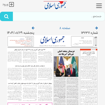
ورود
صفحه 8
شماره 13237
پنجشنبه 1404/08/29