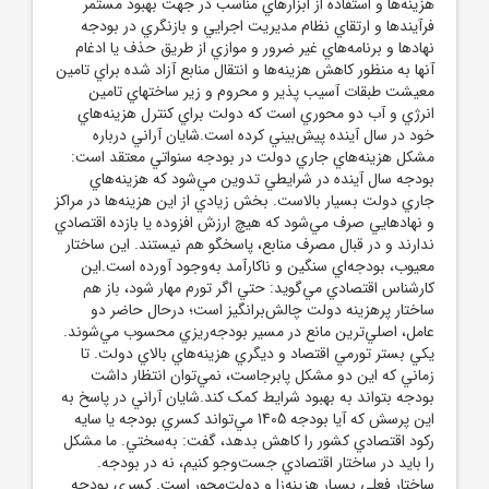
هزينه‌ها و استفاده از ابزارهاي مناسب در جهت بهبود مستمر
فرآيندها و ارتقاي نظام مديريت اجرايي و بازنگري در بودجه
نهادها و برنامه‌هاي غير ضرور و موازي از طريق حذف يا ادغام
آنها به منظور کاهش هزينه‌ها و انتقال منابع آزاد شده براي تامين
معيشت طبقات آسيب پذير و محروم و زير ساختهاي تامين
انرژي و آب دو محوري است که دولت براي کنترل هزينه‌هاي
خود در سال آينده پيش‌بيني کرده است.شايان آراني درباره
مشکل هزينه‌هاي جاري دولت در بودجه سنواتي معتقد است:
بودجه سال آينده در شرايطي تدوين مي‌شود که هزينه‌هاي
جاري دولت بسيار بالاست. بخش زيادي از اين هزينه‌ها در مراکز
و نهادهايي صرف مي‌شود که هيچ ارزش افزوده يا بازده اقتصادي
ندارند و در قبال مصرف منابع، پاسخگو هم نيستند. اين ساختار
معيوب، بودجه‌اي سنگين و ناکارآمد به‌وجود آورده است.اين
کارشناس اقتصادي مي‌گويد: حتي اگر تورم مهار شود، باز هم
ساختار پرهزينه دولت چالش‌برانگيز است؛ درحال حاضر دو
عامل، اصلي‌ترين مانع در مسير بودجه‌ريزي محسوب مي‌شوند.
يکي بستر تورمي اقتصاد و ديگري هزينه‌هاي بالاي دولت. تا
زماني که اين دو مشکل پابرجاست، نمي‌توان انتظار داشت
بودجه‌ بتواند به بهبود شرايط کمک کند.شايان آراني در پاسخ به
اين پرسش که آيا بودجه 1405 مي‌تواند کسري بودجه يا سايه
رکود اقتصادي کشور را کاهش بدهد، گفت: به‌سختي. ما مشکل
را بايد در ساختار اقتصادي جست‌وجو کنيم، نه در بودجه.
ساختار فعلي بسيار هزينه‌زا و دولت‌محور است. کسري بودجه