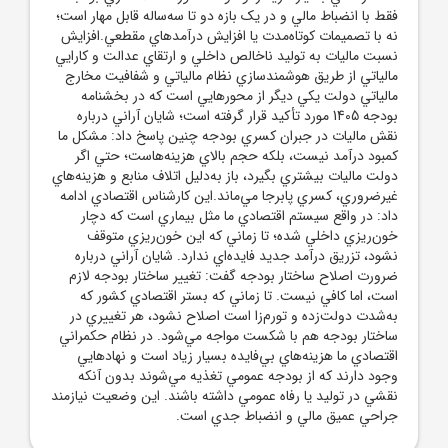
فقط با انضباط مالي و در يک بازه دو تا سه‌ساله قابل مهار است؛
نه با تصميمات کوتاه‌مدت يا افزايش درآمدهاي مقطعي.افزايش
نسبت ماليات به توليد ناخالص داخلي و ارتقاي عدالت و کارايي
مالياتي از طريق هوشمندسازي نظام مالياتي و شفافيت مخارج
مالياتي دولت يکي ديگر از محورهايي است که در بخشنامه
بودجه 1405 مورد تأکيد قرار گرفته است؛ شايان آراني درباره
نقش ماليات در جبران کسري بودجه چنين پاسخ داد: مشکل ما
کمبود درآمد نيست، بلکه حجم بالاي هزينه‌هاست؛ حتي اگر
دولت ماليات بيشتري بگيرد، باز به‌دليل اتلاف منابع و هزينه‌هاي
غيرضروري، کسري پابرجا مي‌ماند.اين کارشناس اقتصادي ادامه
داد: در واقع سيستم اقتصادي ما مثل بيماري است که دچار
خون‌ريزي داخلي شده؛ تا زماني که اين خون‌ريزي متوقف
نشود، تزريق درآمد جديد فايده‌اي ندارد. شايان آراني درباره
ضرورت اصلاح ساختار بودجه گفت: تغيير ساختار بودجه لازم
است، اما کافي نيست. تا زماني که بستر اقتصادي کشور که
به‌شدت دولت‌زده و تورم‌زا است اصلاح نشود، هر تغييري در
ساختار بودجه هم با شکست مواجه مي‌شود. در نظام حکمراني
اقتصادي ما هزينه‌هاي بي‌فايده بسيار زياد است و نهادهايي
وجود دارند که از بودجه عمومي تغذيه مي‌شوند بدون آنکه
نقشي در توليد يا رفاه عمومي داشته باشند. اين وضعيت نيازمند
جراحي عميق مالي و انضباط جدي است.