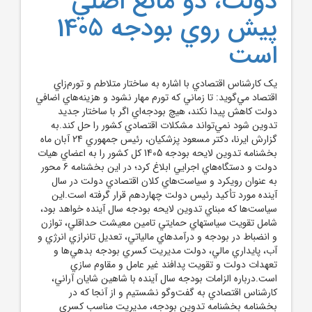
دولت، دو مانع اصلي
پيش‌ روي بودجه 1405
است
يک کارشناس اقتصادي با اشاره به ساختار متلاطم و تورم‌زاي
اقتصاد مي‌گويد: تا زماني که تورم مهار نشود و هزينه‌هاي اضافي
دولت کاهش پيدا نکند، هيچ بودجه‌اي اگر با ساختار جديد
تدوين شود نمي‌تواند مشکلات اقتصادي کشور را حل کند.به
گزارش ايرنا، دکتر مسعود پزشکيان، رئيس جمهوري 24 آبان ماه
بخشنامه تدوين لايحه بودجه 1405 کل کشور را به اعضاي هيات
دولت و دستگاه‌هاي اجرايي ابلاغ کرد؛ در اين بخشنامه 6 محور
به عنوان رويکرد و سياست‌هاي کلان اقتصادي دولت در سال
آينده مورد تأکيد رئيس دولت چهاردهم قرار گرفته است.اين
سياست‌ها که مبناي تدوين لايحه بودجه سال آينده خواهد بود،
شامل تقويت سياستهاي حمايتي تامين معيشت حداقلي، توازن
و انضباط در بودجه و درآمدهاي مالياتي، تعديل تانرازي انرژي و
آب، پايداري مالي، دولت مديريت کسري بودجه بدهي‌ها و
تعهدات دولت و تقويت پدافند غير عامل و مقاوم سازي
است.درباره الزامات بودجه سال آينده با شاهين شايان آراني،
کارشناس اقتصادي به گفت‌و‌گو نشستيم و از آنجا که در
بخشنامه بخشنامه تدوين بودجه، مديريت مناسب کسري