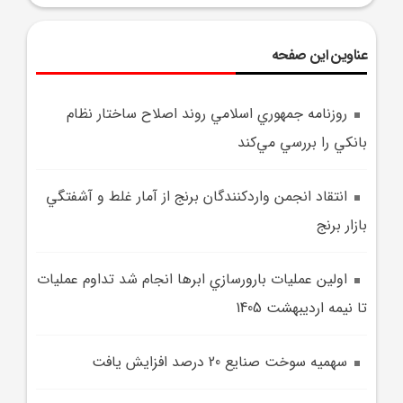
عناوین این صفحه
روزنامه جمهوري اسلامي روند اصلاح ساختار نظام
بانکي را بررسي مي‌کند
انتقاد انجمن واردکنندگان برنج از آمار غلط و آشفتگي
بازار برنج
اولين عمليات بارورسازي ابرها انجام شد تداوم عمليات
تا نيمه ارديبهشت 1405
سهميه سوخت صنايع 20 درصد افزايش يافت