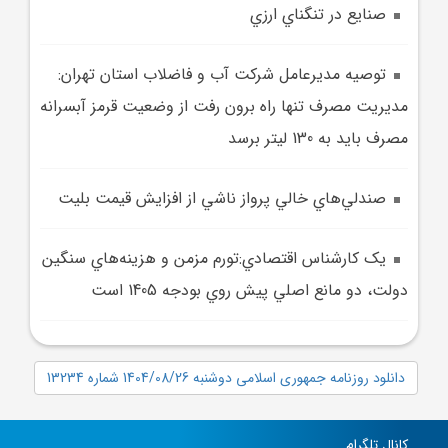
صنايع در تنگناي ارزي
توصيه مديرعامل شرکت آب و فاضلاب استان تهران:
مديريت مصرف تنها راه برون رفت از وضعيت قرمز آبسرانه
مصرف بايد به 130 ليتر برسد
صندلي‌هاي خالي پرواز ناشي از افزايش قيمت بليت
يک کارشناس اقتصادي:تورم مزمن و هزينه‌هاي سنگين
دولت، دو مانع اصلي پيش‌ روي بودجه 1405 است
دانلود روزنامه جمهوری اسلامی دوشنبه 1404/08/26 شماره 13234
کانال تلگرام