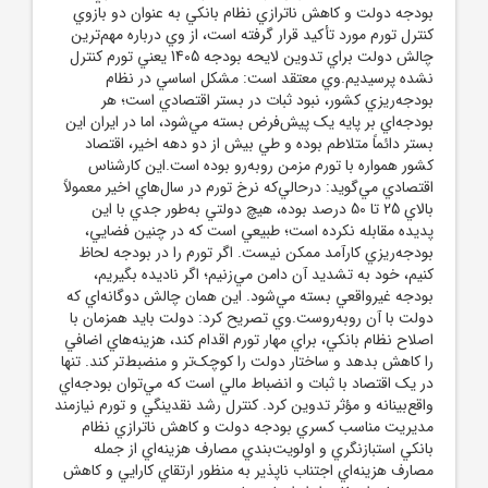
بودجه دولت و کاهش ناترازي نظام بانکي به عنوان دو بازوي
کنترل تورم مورد تأکيد قرار گرفته است، از وي درباره مهم‌ترين
چالش دولت براي تدوين لايحه بودجه 1405 يعني تورم کنترل
نشده پرسيديم.وي معتقد است: مشکل اساسي در نظام
بودجه‌ريزي کشور، نبود ثبات در بستر اقتصادي است؛ هر
بودجه‌اي بر پايه يک پيش‌فرض بسته مي‌شود، اما در ايران اين
بستر دائماً متلاطم بوده و طي بيش از دو دهه اخير، اقتصاد
کشور همواره با تورم مزمن روبه‌رو بوده است.اين کارشناس
اقتصادي مي‌گويد: درحالي‌که نرخ تورم در سال‌هاي اخير معمولاً
بالاي 25 تا 50 درصد بوده، هيچ دولتي به‌طور جدي با اين
پديده مقابله نکرده است؛ طبيعي است که در چنين فضايي،
بودجه‌ريزي کارآمد ممکن نيست. اگر تورم را در بودجه لحاظ
کنيم، خود به تشديد آن دامن مي‌زنيم؛ اگر ناديده بگيريم،
بودجه غيرواقعي بسته مي‌شود. اين همان چالش دوگانه‌اي که
دولت با آن روبه‌روست.وي تصريح کرد: دولت بايد همزمان با
اصلاح نظام بانکي، براي مهار تورم اقدام کند، هزينه‌هاي اضافي
را کاهش بدهد و ساختار دولت را کوچک‌تر و منضبط‌تر کند. تنها
در يک اقتصاد با ثبات و انضباط مالي است که مي‌توان بودجه‌اي
واقع‌بينانه و مؤثر تدوين کرد. کنترل رشد نقدينگي و تورم نيازمند
مديريت مناسب کسري بودجه دولت و کاهش ناترازي نظام
بانکي استبازنگري و اولويت‌بندي مصارف هزينه‌اي از جمله
مصارف هزينه‌اي اجتناب ناپذير به منظور ارتقاي کارايي و کاهش