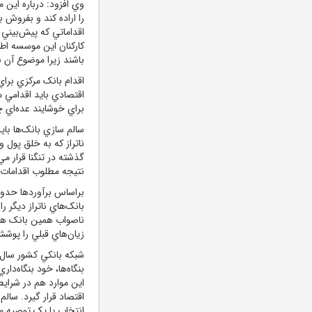
وي افزود: درباره اين م
را اراده کند و بفروش ب
اقداماتي که پيش‌بيني
کارکنان اين موسسه اط
باشند زيرا موضوع آن ب
اقدام بانک مرکزي براي
اقتصادي بايد اقدامي م
براي خوشايند عده‌اي 
سالم سازي بانک‌ها باي
ناتراز که به خلق پول 
گذشته در تنگنا قرار مي
نتيجه مطلوب اقدامات 
بانک‌هاي ناتراز ديگر ر
ناصواب همين بانک هاس
زيان‌هاي قبلي را پوش
شبکه بانکي کشور سال 
بنگاه‌ها، خود بنگاه‌دار
اين موارد هم در شرايط
اقتصاد قرار گيرد. سال
انتخاب يا يک توصيه م