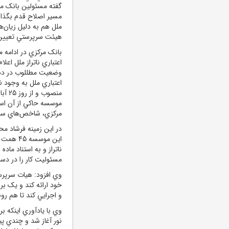
گفته مسئولين بانک مر
مسير اصلاح قدم بگذار
ملل هم به دليل زيان‌ه
هيئت سرپرستي تعيين
بانک مرکزي در ادامه
اعتباري ناتراز ملل اع
وضعيت مطللوب در دستو
اعتباري ملل به وجود 
منصو
موسسه حاکي از آن است
مرکزي، شاخص‌هاي سرم
در اين زمينه فرشاد مح
اين موس
مسئوليت کار را در د
و اجرايي کند تا هم رون
وي با يادآوري اينکه 
نور آغاز شد و چندي پي