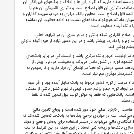
وسسه اعتقاد داريم که اگر دارايي‌ها و املاک و بنگاههاي غيربانکي آن
رسانند، ناترازي آن قابل اصلاح است و ناترازي نقدينگي آن هم با
 شده قابل اصلاح است. معاون بانک مرکزي به مردم، سپرده گذاران و
مينان داد که هيچگونه دغدغه‌اي نسبت به ادامه فعاليت آن نداشته
ا بانک آينده متفاوت است.
 اصلاح ناترازي شبکه بانکي و سالم سازي آن در شرايط فعلي
داوم و با نظارت بيشتر باشد و در اين مسير نبايد از هيچ گونه قانوني
چشم پوشي کند.
د در اولويت امروز بانک مرکزي باشد و ايستادگي در برابر بانک‌هاي
و تشديد تورم در کشور دامن مي‌زنند و معيشت مردم را بيش از
‌دهند مسير درستي که فعلا در ابتداي آن قرار داريم و تا رسيدن به
گسترده‌تر ديگري هم نياز است.
براساس برآوردها حدود 7 درصد از تورم کشور مربوط به بانک سابق آينده بود و اگر سهم
ا در ايجاد تورم جمع بزنيم حدود نيمي از تورم کشور ناشي از عملکرد
ت. بانک‌هايي که فقط به موتور توليد پول تبديل شده تا فقط
ش دهند.
هاست از کارکرد اصلي خود دور شده است و بجاي تامين مالي
ي مي‌کنند. البته در مواردي برخي بنگاه‌ها به بانک‌ها تحميل شده‌اند که
 تنگناهاي مالي مي‌تواند در مسير استفاده براي بخش واقعي و مولد
م سازي بانک‌ها و ريشه کني فساد در اين شبکه در اين شرايط نه يک
وکد بلکه امري اجتناب ناپذير است که سرآغاز رشد اقتصادي و کاهش