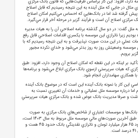
 دارد، افزود: اين کار براساس ظرفيت‌هايي که قانون بانک مرکزي
اي مثال در جايي که مثل آينده به اين نتيجه رسيديم که قابل اصلاح
 پيش گرفته شد اما در بانک‌هايي که احساس مي‌کنيم امکان اصلاح
ک مرکزي اصلاح آن است و فرآيند گزير در مرحله آخر قرار مي‌گيرد.
 ملل گفت:‌ در دو سال گذشته برنامه اصلاحي آن را به هيات مديره
بوديم زيرا ناترازي اين موسسه با يکسري اقدامات اصلاحي قابل رفع
امات عملي در اين مدت صورت نپذيرفت و به اين نتيجه رسيديم که با
 موسسه وضعيتش روز به روز بدتر مي‌شود و خداي نکرده مجبور
ير برويم.
أکيد بر اينکه در اين نقطه که امکان اصلاح آن وجود دارد، افزود: طبق
انک مرکزي که هيات سرپرستي ازسوي بانک مرکزي ابلاغ مي‌شود و برنامه‌ها
ا همکاري سهامداران انجام شود.
سي اين کار با نمونه بانک آينده اين است که در موضوع بانک آينده
يم اما درباره موسسه ملل عملياتي و خدمات آن تغييري نسبت به
اشت و صرفا مديريت بانک عوض شده و بانک مرکزي هيات سرپرستي
بانک‌ها و موسسات اعتباري از شاخص‌هاي بانک مرکزي به صورت
تدريجي رخ مي‌دهد و طبق آخرين صورت‌هاي مالي موسسه ملل مربوط به سال 1403 است،
زيان انباشته بانک حدود 65 هزار ميليارد تومان و ناترازي نقدينگي بانک حدود 45 همت و
.