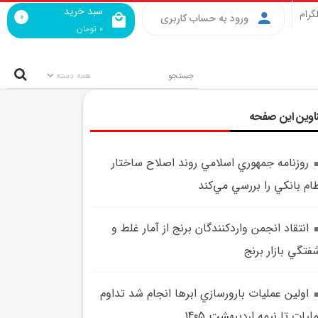
سبد خرید
گرام
0
ورود به حساب کاربری
0
تومان
اوین این صفحه
روزنامه جمهوري اسلامي روند اصلاح ساختار
ام بانکي را بررسي مي‌کند
انتقاد انجمن واردکنندگان برنج از آمار غلط و
فتگي بازار برنج
اولين عمليات بارورسازي ابرها انجام شد تداوم
ليات تا نيمه ارديبهشت 1405