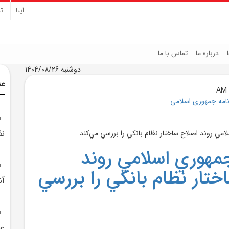
ایتا
تل
درباره ما
تماس با ما
دوشنبه 1404/08/26
عن
نامه جمهوری اسلامی
نظ
جمهوري اسلامي روند
ختار نظام بانکي را بررسي
آش
عم