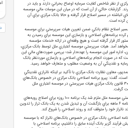
ا
کزي از نظر شاخص کفايت سرمايه اوضاع بحراني دارند و بايد در
ند. گزارشات حاکي از آن است که در ميان اين موسات مالي موسسه
اي انباشته در مسير اصلاح قرار گرفته و حالا بانک مرکزي براي آن
 کرده است.
دا
 مسير اصلاح نظام بانکي ضمن تعيين هيات سرپرستي براي موسسه
لام کرده برنامه‌هاي اصلاحي و بازسازي اين موسسه براي رسيدن به
ر کار قرار گرفته است و هيچ وقفه‌اي در ارائه خدمات مؤسسه
نخواهد آمد. هيات سرپرستي موسسه اعتباري ملل توسط بانک مرکزي،
ب و از روز 25 آبان، اداره امور اين موسسه را عهده‌دار شد؛ بررسي صورت‌هاي مالي اين
 که در صورت انجام برنامه‌هاي اصلاحي و بازسازي موردنظر بانک
ايه و نقدينگي آن به وضعيت مطلوب و متعارف خواهد رسيد.
مدپور، معاون نظارت بانک مرکزي با تأکيد بر اينکه ناترازي نقدينگي
سه 45 همت است، گفت:‌ پيرو برنامه اصلاحي بانک مرکزي در خصوص بانک‌هاي
ناتراز و به استناد ماده 30 قانون بانک مرکزي هيات سرپرستي در موسسه اعتباري ملل
ست گرفت.
وي افزود: هيات سرپرستي موسسه ملل ملزم شد يک برنامه 100 روزه براي اصلاح رويه‌هاي
خود ارائه کند و يک برنامه 6 ماهه براي بازگشت آن و تبديل شدن به يک بانک تراز را تدوين
د ناتراز خود را متوقف کند و روند اصلاحي را شروع کند.
برنامه اصلاحي بانک مرکزي در خصوص بانک‌هاي ناتراز که با موسسه
ش فرآيند گزير بانک آينده سابق را داشتيم، برنامه اصلاحي با