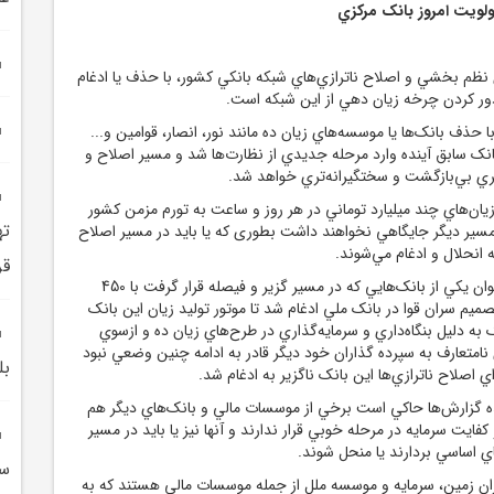
ولويت امروز بانک مرکزي
 نظم بخشي و اصلاح ناترازي‌هاي شبکه بانکي کشور، با حذف يا ادغام
ور کردن چرخه زيان دهي از اين شبکه است.
 حذف بانک‌ها يا موسسه‌هاي زيان ده مانند نور، انصار، قوامين و...
انک سابق آينده وارد مرحله جديدي از نظارت‌ها شد و مسير اصلاح و
ري بي‌بازگشت و سختگيرانه‌تري خواهد شد.
 زيان‌هاي چند ميليارد توماني در هر روز و ساعت به تورم مزمن کشور
ته
 مسير ديگر جايگاهي نخواهند داشت بطوری که يا بايد در مسير اصلاح
به انحلال و ادغام مي‌شوند.
قر
بانک سابق آينده به عنوان يکي از بانک‌هايي که در مسير گزير و فيصله قرار گرفت با 450
صميم سران قوا در بانک ملي ادغام شد تا موتور توليد زيان اين بانک
ه دليل بنگاه‌داري و سرمايه‌گذاري در طرح‌هاي زيان ده و ازسوي
امتعارف به سپرده گذاران خود ديگر قادر به ادامه چنين وضعي نبود
بل
 اصلاح ناترازي‌ها اين بانک ناگزير به ادغام شد.
نده گزارش‌ها حاکي است برخي از موسسات مالي و بانک‌هاي ديگر هم
فايت سرمايه در مرحله خوبي قرار ندارند و آنها نيز يا بايد در مسير
اي اساسي بردارند يا منحل شوند.
ران زمين، سرمايه و موسسه ملل از جمله موسسات مالي هستند که به