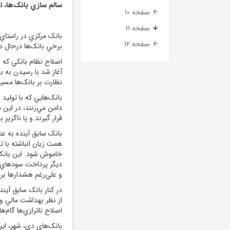
سالم سازي بانک‌ها، ا
صفحه 10
صفحه 11
بانک مرکزي در راستاي
صفحه 12
برخي بانک‌ها درحال د
اصلاح نظام بانکي که با
آغاز شد با رسيدن به ب
نظارت بر بانک‌ها مسي
بانک‌هايي که با توليد
دامن مي‌زنند، در اين
قرار گيرند و يا ناگزير 
همت زيان انباشته با ت
خاموش شود. اين بانک ب
ديگر پرداخت سودهاي ن
و علي‌رغم هشدارها براي
در کنار بانک سابق آي
از نظر بهداشت مالي و ک
اصلاح ناترازي‌ها گام‌ه
بانک‌هاي دي، شهر، اي