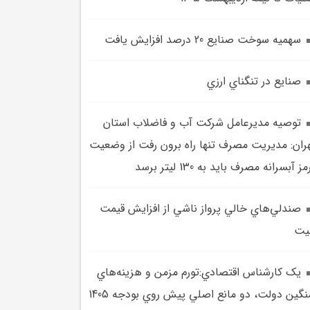
سهميه سوخت صنايع 20 درصد افزايش يافت
صنايع در تنگناي ارزي
توصيه مديرعامل شرکت آب و فاضلاب استان
ران: مديريت مصرف تنها راه برون رفت از وضعيت
مز آبسرانه مصرف بايد به 130 ليتر برسد
صندلي‌هاي خالي پرواز ناشي از افزايش قيمت
يت
يک کارشناس اقتصادي:تورم مزمن و هزينه‌هاي
سنگين دولت، دو مانع اصلي پيش‌ روي بودجه 1405