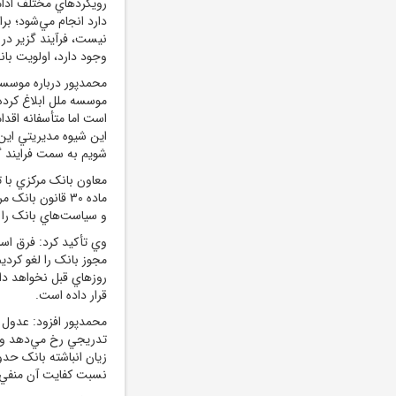
رويکردهاي مختلف ادامه
دارد انجام مي‌شود؛ بر
نيست، فرآيند گزير در
وجود دارد، اولويت بان
محمدپور درباره موسسه
موسسه ملل ابلاغ کرده 
است اما متأسفانه اقد
اين شيوه مديريتي اين
شويم به سمت فرايند گز
معاون بانک مرکزي با ت
ماده 30 قانون ب
و سياست‌هاي بانک را ب
وي تأکيد کرد: فرق اسا
مجوز بانک را لغو کرد
روزهاي قبل نخواهد د
قرار داده است.
محمدپور افزود: عدول 
نسبت کفايت آن منفي 41 درصد است