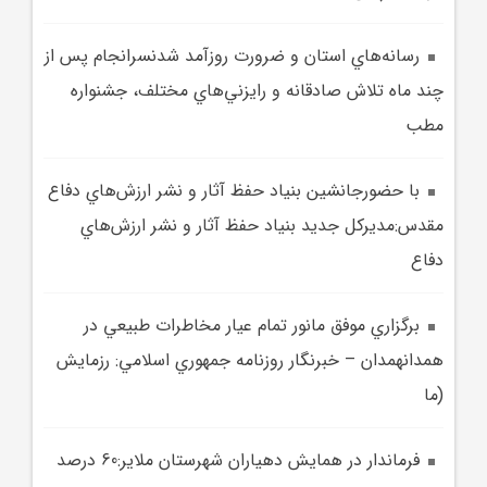
رسانه‌هاي استان و ضرورت روزآمد شدنسرانجام پس از
چند ماه تلاش صادقانه و رايزني‌هاي مختلف، جشنواره
مطب
با حضورجانشين بنياد حفظ آثار و نشر ارزش‌هاي دفاع
مقدس:مديرکل جديد بنياد حفظ آثار و نشر ارزش‌هاي
دفاع
برگزاري موفق مانور تمام عيار مخاطرات طبيعي در
همدانهمدان – خبرنگار روزنامه جمهوري اسلامي: رزمايش
(ما
فرماندار در همايش دهياران شهرستان ملاير:60 درصد