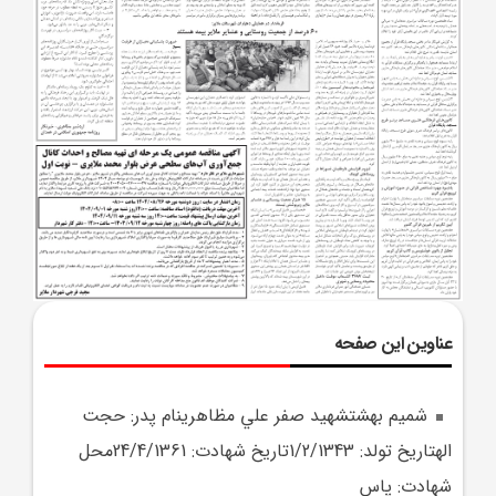
عناوین این صفحه
شميم بهشتشهيد صفر علي مظاهرينام پدر: حجت
الهتاريخ تولد: 1/2/1343تاريخ شهادت: 24/4/1361محل
شهادت: پاس