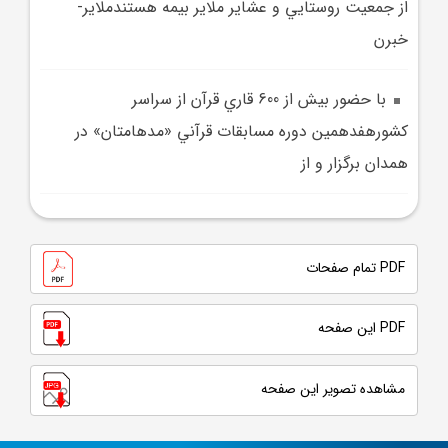
از جمعيت روستايي و عشاير ملاير بيمه هستندملاير-
خبرن
با حضور بيش از 600 قاري قرآن از سراسر
کشورهفدهمين دوره مسابقات قرآني «مدهامتان» در
همدان برگزار و از
PDF تمام صفحات
PDF این صفحه
مشاهده تصویر این صفحه