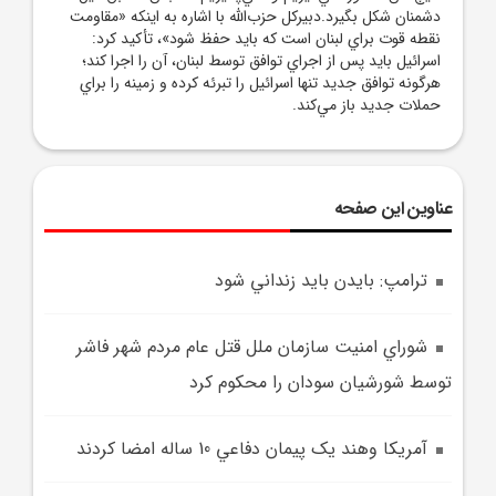
دشمنان شکل بگيرد.دبيرکل حزب‌الله با اشاره به اينکه «مقاومت
نقطه قوت براي لبنان است که بايد حفظ شود»، تأکيد کرد:
اسرائيل بايد پس از اجراي توافق توسط لبنان، آن را اجرا کند؛
هرگونه توافق جديد تنها اسرائيل را تبرئه کرده و زمينه را براي
حملات جديد باز مي‌کند.
عناوین این صفحه
ترامپ: بايدن بايد زنداني شود
شوراي امنيت سازمان ملل قتل عام مردم شهر فاشر
توسط شورشيان سودان را محکوم کرد
آمريکا وهند يک پيمان دفاعي 10 ساله امضا کردند