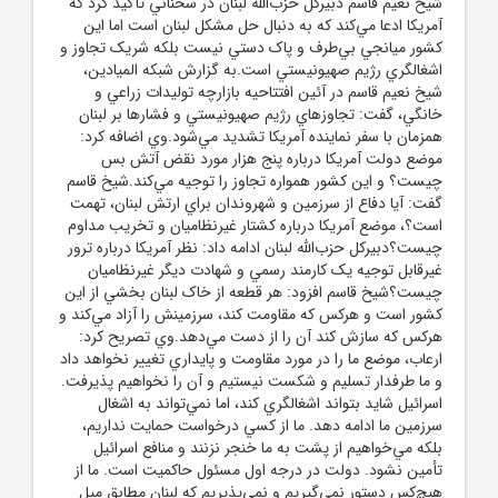
شيخ نعيم قاسم دبيرکل حزب‌الله لبنان در سخناني تأکيد کرد که
آمريکا ادعا مي‌کند که به دنبال حل مشکل لبنان است اما اين
کشور ميانجي بي‌طرف و پاک دستي نيست بلکه شريک تجاوز و
اشغالگري رژيم صهيونيستي است.به گزارش شبکه الميادين،
شيخ نعيم قاسم در آئين افتتاحيه بازارچه توليدات زراعي و
خانگي، گفت: تجاوزهاي رژيم صهيونيستي و فشارها بر لبنان
همزمان با سفر نماينده آمريکا تشديد مي‌شود.وي اضافه کرد:
موضع دولت آمريکا درباره پنج هزار مورد نقض آتش بس
چيست؟ و اين کشور همواره تجاوز را توجيه مي‌کند.شيخ قاسم
گفت: آيا دفاع از سرزمين و شهروندان براي ارتش لبنان، تهمت
است؟، موضع آمريکا درباره کشتار غيرنظاميان و تخريب مداوم
چيست؟دبيرکل حزب‌الله لبنان ادامه داد: نظر آمريکا درباره ترور
غيرقابل توجيه يک کارمند رسمي و شهادت ديگر غيرنظاميان
چيست؟شيخ قاسم افزود: هر قطعه از خاک لبنان بخشي از اين
کشور است و هرکس که مقاومت کند، سرزمينش را آزاد مي‌کند و
هرکس که سازش کند آن را از دست مي‌دهد.وي تصريح کرد:
ارعاب، موضع ما را در مورد مقاومت و پايداري تغيير نخواهد داد
و ما طرفدار تسليم و شکست نيستيم و آن را نخواهيم پذيرفت.
اسرائيل شايد بتواند اشغالگري کند، اما نمي‌تواند به اشغال
سرزمين ما ادامه دهد. ما از کسي درخواست حمايت نداريم،
بلکه مي‌خواهيم از پشت به ما خنجر نزنند و منافع اسرائيل
تأمين نشود. دولت در درجه اول مسئول حاکميت است. ما از
هيچ‌کس دستور نمي‌گيريم و نمي‌پذيريم که لبنان مطابق ميل