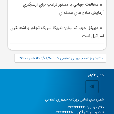
مخالفت جهاني با دستور ترامپ براي ازسرگيري
آزمايش‌ سلاح‌هاي هسته‌اي
دبيرکل حزب‌الله لبنان: آمريکا شريک تجاوز و اشغالگري
اسرائيل است
دانلود روزنامه جمهوری اسلامی شنبه 1404/08/10 شماره 13220
کانال تلگرام
شماره های تماس روزنامه جمهوری اسلامی
دفتر مرکزی: 02177644420
ثبت و پذیرش آگهی: 02177644410