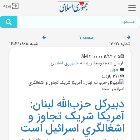
ورود
صفحه 7
شماره 13220
شنبه 1404/08/10
11/1/2025 12:00:00 AM
ارسال شده توسط
روزنامه جمهوری اسلامی
جهان
271 بازدید
دبيرکل حزب‌الله لبنان:
آمريکا شريک تجاوز و
اشغالگري اسرائيل است