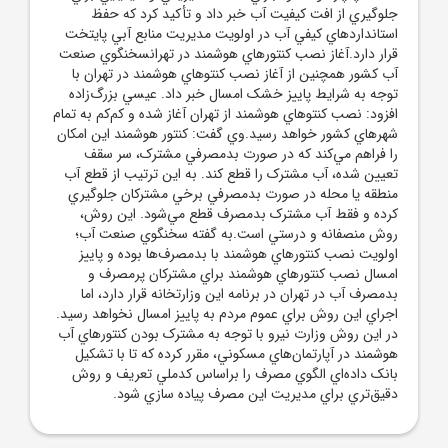
جلوگيري از افت کيفيت آب خبر داد و تأکيد کرد که حفظ
استاندارد‌هاي کيفي آب در اولويت مديريت منابع آبي پايتخت
قرار دارد.آغاز نصب کنتور‌هاي هوشمند در تهرانسخنگوي صنعت
آب کشور همچنين از آغاز نصب کنتوهاي هوشمند در تهران با
توجه به شرايط پاييز خشک امسال خبر داد. عيسي بزرگ‌زاده
افزود: نصب کنتوهاي هوشمند از تهران آغاز شده و کم‌کم به تمام
شهر‌هاي کشور خواهد رسيد.وي گفت: کنتور هوشمند اين امکان
را فراهم مي‌کند که در صورت بدمصرفي مشترک، سر سقف
تعيين شده، آب مشترک را قطع کند. به اين ترتيب از قطع آب
منطقه يا محله در صورت بدمصرفي برخي مشترکان جلوگيري
کرده و فقط آب مشترک بدمصرف قطع مي‌شود. اين روش،
روش منصفانه و درستي است.به گفته سخنگوي صنعت آب؛
اولويت نصب کنتور‌هاي هوشمند با بدمصرف‌ها بوده و پاييز
امسال نصب کنتور‌هاي هوشمند براي مشترکان پرمصرف و
بدمصرف آب در تهران در برنامه اين وزارتخانه قرار دارد، اما
اجراي اين روش براي عموم مردم به پاييز امسال نخواهد رسيد.
در اين روش وزارت نيرو با توجه به مشترک بودن کنتور‌هاي آب
هوشمند در آپارتمان‌هاي مسکوني، مقرر کرده که تا با تشکيل
بانک داده‌اي الگوي مصرف را براساس کدملي تعريف و روش
دقيق‌تري براي مديريت اين مصرف پياده سازي شود.