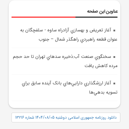
عناوین این صفحه
آغاز تعريض و بهسازي آزادراه ساوه - سلفچگان به
عنوان قطعه راهبردي راهگذر شمال – جنوب
سخنگوي صنعت آب:ذخيره سد‌هاي تهران تا حد حجم
مرده کاهش يافت
آغاز ارزشگذاري دارايي‌هاي بانک آينده سابق براي
تسويه بدهي‌ها
دانلود روزنامه جمهوری اسلامی دوشنبه 1404/08/05 شماره 13216