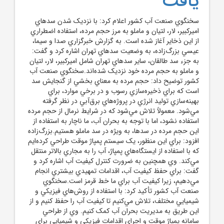
يافت
سخنگوي صنعت آب کشور اعلام کرد: با نزديک شدن سد‌هاي
اميرکبير، لار، لتيان و ماملو به مرز حجم مرده، استفاده اضطراري
از اين ذخاير آغاز شده است. به گزارش خبرگزاري صدا و سيما،
عيسي بزرگ‌زاده، به وضعيت سد‌هاي تهران اشاره کرد و گفت:
به جزء سد طالقان، ساير سد‌هاي تهران شامل اميرکبير، لار، لتيان
و ماملو به حجم مرده خود نزديک شده‌اند.سخنگوي صنعت آب
کشور توضيح داد: حجم مرده به معناي بخشي از گنجايش سد
است که براي ذخيره‌سازي رسوب و در برخي موارد، براي
بهينه‌سازي توليد انرژي در پروژه‌هاي برق‌آبي در نظر گرفته
مي‌شود. معمولاً تلاش مي‌شود که در شرايط نرمال از حجم مرده
استفاده نشود، اما با توجه به بحران آب، ما ناچار به استفاده از
اين حجم مرده در سدها، به ويژه در سد ماملو هستيم.بزرگ‌زاده
افزود: براي اين منظور، يک سيستم پمپاژ موقت طراحي کرده‌ايم
که با استفاده از ايستگاه‌هاي پمپاژ، آب را به مجاري بالاتر منتقل
مي‌کند. وي همچنين به ضرورت کنترل کيفيت آب اشاره کرد و
گفت: براي حفظ کيفيت آب، اقدامات تمهيدي بيشتري انجام
مي‌دهيم، زيرا کيفيت آب براي ما خط قرمز است.سخنگوي
صنعت آب کشور تأکيد کرد: با استفاده از روش‌هاي فيزيکي و
شيميايي مختلف، تلاش مي‌کنيم تا کيفيت آب را حفظ کنيم و از
اين طريق به مديريت بحران آب کمک کنيم. وي از طراحي
سامانه پمپاژ موقت و اجراي اقدامات فيزيکي و شيميايي براي