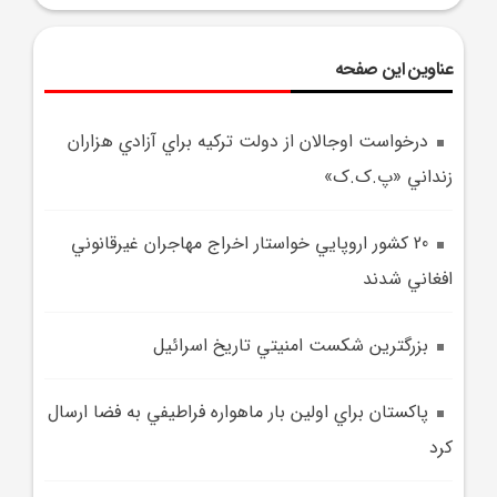
عناوین این صفحه
درخواست اوجالان از دولت ترکيه براي آزادي هزاران
زنداني «پ.ک.ک»
20 کشور اروپايي خواستار اخراج مهاجران غيرقانوني
افغا‌ني شدند
بزرگترين شکست امنيتي تاريخ اسرائيل
پاکستان براي اولين بار ماهواره فراطيفي به فضا ارسال
کرد