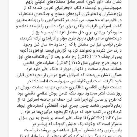
نشان داد."«اور لاوي» افسر سابق دستگاه‌هاي امنيتي رژيم
صهيونيستي و نويسنده کتاب «جغرافياي نفرين شده» که از
پژوهشگران و تحليلگران گروه‌هاي مسلح و جنگ‌هاي نامتعارف
در خاورميانه محسوب مي‌شود، در گفت‌وگويي با روزنامه معاريو
گفت: اسرائيل ظرفيت واقعي براي درک دشمن را توسعه نداده و
ما رويکرد روشني براي حل معضل غزه نداريم و هيچ از
دولت‌هاي ما در طول تاريخ طرح مؤثر و کارآمدي ارائه نکردند،
طرح ترامپ نيز اين مشکل را که از حدود 80 سال قبل وجود
دارد، حل نکرده و نخواهد کرد.به گزارش ايسنا، او افزود: آنچه
پس از جنگ 1967 (46ش) رخ داد و بعد از آن انتفاضه‌هاي اول
و دوم، طرح جدايي سال 2005 (84ش)، عمليات‌هاي نظامي
همانند صخره سخت و نگهبان ديوار تا جنگ اخير عليه غزه
همگي نشان مي‌دهند که اسرائيل هيچ درسي از تجربه‌هاي قبلي
خود نگرفته است.اين کارشناس صهيونيست ادامه داد: در
عمليات طوفان الاقصي غافلگيري حماس تنها به عمليات يورش در
روز هفت اکتبر محدود نبود بلکه شامل روش نظامي دقيقي بود
که طرح براساس آن اجرا شد، اين حمله در جامعه اسرائيل که از
زمان تأسيس شاهد چنين چيزي نبود، آشفتگي گسترده‌اي ايجاد
کرد.لاوي در کتاب خود که درباره تاريخچه درگيري‌ها در غزه از
سال 1947 (1326ش) تا جنگ اخير است، بر پاسخ به اين سؤال
متمرکز است که چگونه يک جنبش کوچک که پيشتر در
پايين‌ترين رده دشمنان اسرائيل طبقه‌بندي مي‌شد، توانست
چنين ضربه بزرگي را وارد کند که کابينه‌هاي آتي را وادار کند تا