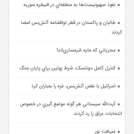
نفوذ صهيونيست‌ها به منطقه‌اي در قنيطره سوريه
طالبان و پاکستان در قطر توافقنامه آتش‌بس امضا
کردند
مجرياني که مايه‌ شرمساري‌اند!
کنترل کامل دونتسک، شرط پوتين براي پايان جنگ
اسرائيل با نقض آتش‌بس، غزه را بمباران کرد
آيت‌الله سيستاني هر گونه موضع گيري در خصوص
انتخابات عراق را رد کردند
ضيافت نور