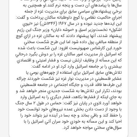
سال‌ها با پيامدهاي آن دست و پنجه نرم کنند.او همچنين به
برخي پيشنهادهاي سياسي سابق براي مديريت غزه از جمله
اجراي حاکميت نظامي يا کوچ داوطلبانه ساکنان پرداخت و گفت:
اين ايده‌ها جديد نبوده و در سال 1967 (1346ش) نيز «ليوي
اشکول» نخست‌وزير اسبق و «موشه دايان» وزير جنگ اين رژيم
پيشنهاد شدند، آنها پيشنهاد دادند که به ساکنان غزه در ازاي کوچ
از منطقه مبالغي پول داده شود اما اين طرح شکست سختي
خورد.اين کارشناس صهيونيست افزود: اين شکست باعث شده
که اسرائيل بار مديريت امور ساکنان غزه را بر دوش بگيرد درحالي
که اين مسأله از وظايف ارتش نيست و فشار امنيتي و اقتصادي
بيشتري را بر جامعه اسرائيل وارد کرد.او در ادامه گفت:
تلاش‌هاي سابق اسرائيل براي استفاده از چهره‌هاي بومي يا
عشاير فلسطيني در مديريت نوار غزه نيز شکست خوردند چراکه
اين طرف‌ها فاقد قدرت و جايگاه اجتماعي در جامعه فلسطيني
بودند، تکرار اين تلاش‌ها به شکست جديدي منجر خواهد شد و
به جاي اينکه از فشارها بکاهد، فشار ديگري را به اسرائيل وارد
خواهد آورد.لاوي در پايان نيز گفت: حماس در طول 2 سال جنگ
با وجود از دست دادن بخش عمده نيروهاي خود توانست خود
را حفظ کند و باقي بماند و چه بسا در آينده نيز بتواند خود را
احيا کند و اين مسأله به خودي خود سران آتي اسرائيل را با
سؤال‌هاي سختي مواجه خواهد کرد.