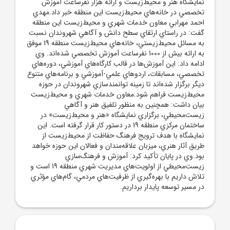
نمايشگاه هنر و محيط‌زيست و ارائه هزار نفرساعت آموزش
تخصصي در خانه‌هاي محيط‌زيست اين منطقه خبر داد.مهدي
احمد مهرابي معاون خدمات شهري و محيط‌زيست اين منطقه
گفت: در راستاي ارتقاي سطح دانش و آگاهي شهروندان نسبت
به مسائل محيط‌زيستي، خانه‌هاي محيط‌زيست منطقه 19 موفق
به ارائه بيش از 1000 نفرساعت آموزش تخصصي شده‌اند. وي
ادامه داد: اين آموزش‌ها در قالب کارگاه‌هاي آموزشي، دوره‌هاي
تخصصي، مسابقات، اردوهاي علمي-آموزشي و برنامه‌هاي متنوع
ديگر برگزار شده‌اند تا زمينه توانمندسازي شهروندان در حوزه
محيط‌زيست فراهم شود.معاون خدمات شهري و محيط‌زيست
بيان داشت: همچنين به منظور تلفيق هنر و آگاهي
زيست‌محيطي، برگزاري نمايشگاه «هنر و محيط‌زيست» در
ساختمان مرکزي منطقه 19 در دستور کار قرار گرفته است. اين
نمايشگاه با هدف ترويج فرهنگ حفاظت از محيط‌زيست از
طريق آثار هنري، ميزبان علاقه‌مندان و فعالان اين حوزه خواهد
بود.وي در پايان تأکيد کرد: آموزش و فرهنگ‌سازي
زيست‌محيطي از اولويت‌هاي مديريت شهري منطقه 19 است و
تلاش داريم با بهره‌گيري از ظرفيت‌هاي مردمي، گام‌هاي مؤثري
در مسير توسعه پايدار برداريم.