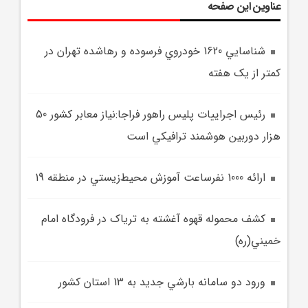
عناوین این صفحه
شناسايي 1620 خودروي فرسوده و رهاشده تهران در
کمتر از يک هفته
رئيس اجراييات پليس راهور فراجا:نياز معابر کشور 50
هزار دوربين هوشمند ترافيکي است
ارائه 1000 نفرساعت آموزش محيط‌زيستي در منطقه 19
کشف محموله قهوه آغشته به ترياک در فرودگاه امام
خميني(ره)
ورود دو سامانه بارشي جديد به 13 استان کشور