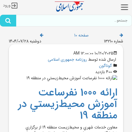
ورود
صفحه 10
شماره 13210
دوشنبه 1404/07/28
10/20/2025 12:00:00 AM
ارسال شده توسط
روزنامه جمهوری اسلامی
گوناگون
400 بازدید
ارائه 1000 نفرساعت
آموزش محيط‌زيستي در
منطقه 19
معاون خدمات شهري و محيط‌زيست منطقه 19 از برگزاري