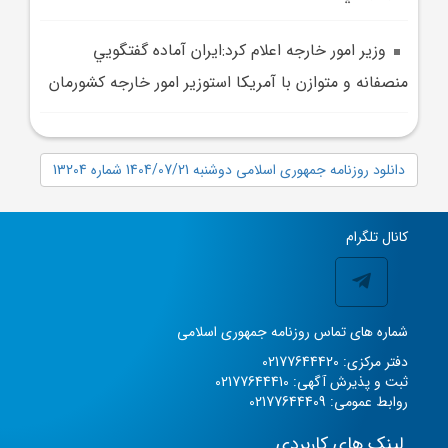
وزير امور خارجه اعلام کرد:ايران آماده گفتگويي
منصفانه و متوازن با آمريکا استوزير امور خارجه کشورمان
دانلود روزنامه جمهوری اسلامی دوشنبه 1404/07/21 شماره 13204
کانال تلگرام
شماره های تماس روزنامه جمهوری اسلامی
دفتر مرکزی: 02177644420
ثبت و پذیرش آگهی: 02177644410
روابط عمومی: 02177644409
لینک های کاربردی