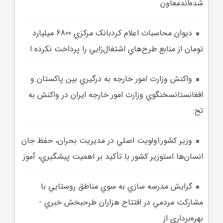
شده‌اندمعاون
ديوان محاسبات اعلام کردبانک مرکزي 6800‌ ميليارد
تومان از منابع طرح‌هاي اشتغال‌زايي را پرداخت نکرده ا
واکنش وزارت امور خارجه به درگيري بين پاکستان و
افغانستانسخنگوي وزارت امور خارجه ايران در واکنش به
تح
وزير کشور:اولويت اصلي در مديريت بحران، حفظ جان
انسان‌ها استوزير کشور با تأکيد بر اهميت پيشگيري، آموز
گرايش مدرسه سازي به سوي مناطق روستايي با
مشارکت مردمي در افتتاح هزاران طرحبخش خبري -
بهره‌برداري از