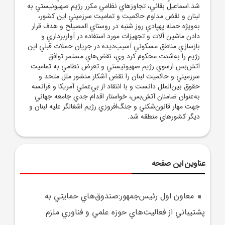
شد.اسماعيل بقائي، تجاوزهاي نظامي مکرر رژيم صهيونيستي به
لبنان و نقض مداوم حاکميت و تماميت سرزميني اين کشور،
به‌ويژه حمله پهپادي روز شنبه در روستاي المصيلح و هدف قرار
دادن ماشين آلات و تجهيزات مورد استفاده در آواربرداري و
بازسازي مناطق مسکوني آسيب‌ديده در جريان حملات قبلي اين
رژيم را به‌شدت محکوم کرد.وي، نقض‌هاي مستمر توافق
آتش‌بس ازسوي رژيم صهيونيستي و تعرض نظامي به تماميت
سرزميني و حاکميت لبنان را نقض آشکار منشور ملل متحد و
حقوق بين‌الملل دانست و با انتقاد از بي‌عملي آمريکا و فرانسه
به‌عنوان ضامنان آتش‌بس، خواستار اقدام جدي جامعه جهاني
جهت مهار قانون‌شکني و جنگ‌افروزي رژيم اشغالگر عليه لبنان و
ديگر کشورهاي منطقه شد.
عناوین این صفحه
معاون اول رئيس‌جمهور:صندوق‌هاي حمايتي به
پشتيباني از فعاليت‌هاي حوزه علمي و فناوري ملزم