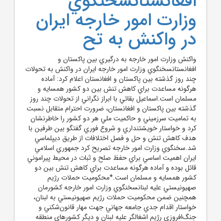
افغانستانسخنگوي
وزارت امور خارجه ايران
در واکنش به تح
واکنش وزارت امور خارجه به درگيري بين پاکستان و
افغانستانسخنگوي وزارت امور خارجه ايران در واکنش به تحولات
چند روز گذشته بين پاکستان و افغانستان اعلام کرد: آماده
هرگونه مساعدت براي کاهش تنش بين دو کشور همسايه و
مسلمان است.اسماعيل بقائي با ابراز نگراني از تحولات چند روز
گذشته بين پاکستان و افغانستان، ضرورت احترام متقابل نسبت
به تماميت سرزميني و حاکميت ملي هر دو کشور را خاطرنشان
کرد و خواستار خويشتنداري و شروع فوري گفتگو بين طرفين با
هدف کاهش تنش و حل و فصل اختلافات از طريق ديپلماسي
شد.سخنگوي وزارت امور خارجه تصريح کرد جمهوري اسلامي
ايران اهميت اساسي براي حفظ صلح و ثبات در محيط پيراموني
قائل بوده و آماده هرگونه مساعدت براي کاهش تنش بين دو
کشور همسايه و مسلمان است.*محکوميت حملات رژيم
صهيونيستي عليه لبنانسخنگوي وزارت امور خارجه کشورمان
همچنين ضمن محکوميت حملات رژيم صهيونيستي به لبنان،
خواستار اقدام جدي جامعه جهاني جهت مهار قانون‌شکني و
جنگ‌افروزي رژيم اشغالگر عليه لبنان و ديگر کشورهاي منطقه