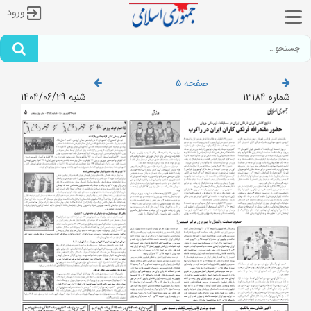
ورود
صفحه 5
شماره 13184
شنبه 1404/06/29