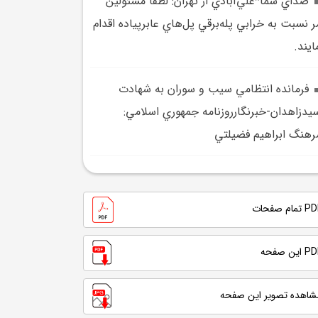
صداي شما*علي‌آبادي از تهران: لطفاً مسئولين
ر نسبت به خرابي پله‌برقي پل‌هاي عابرپياده اقدام
ايند.
فرمانده انتظامي سيب و سوران به شهادت
يدزاهدان-خبرنگارروزنامه جمهوري اسلامي:
هنگ ‌ابراهيم فضيلتي‌
تمام صفحات
 این صفحه
شاهده تصویر این صفحه