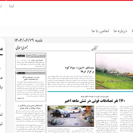
ایتا
تل
درباره ما
تماس با ما
شنبه 1404/06/29
عن
مج
بالا
تص
تص