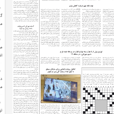
گر
مه
مو
اش
منط