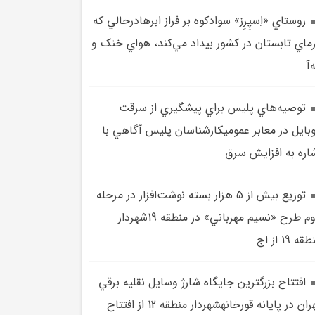
روستاي «اِسپِرِز» سوادکوه بر فراز ابرهادرحالي که
ماي تابستان در کشور بيداد مي‌کند، هواي خنک و
‌آ
توصيه‌هاي پليس براي پيشگيري از سرقت
بايل در معابر عموميکارشناسان پليس آگاهي با
اره به افزايش سرق
توزيع بيش از 5 هزار بسته نوشت‌افزار در مرحله
دوم طرح «نسيم مهرباني» در منطقه 19شهردار
قه 19 از اج
افتتاح بزرگترين جايگاه شارژ وسايل نقليه برقي
تهران در پايانه قورخانهشهردار منطقه 12 از افتتاح