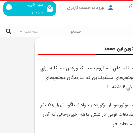
سبد خرید
گرام
0
ورود به حساب کاربری
0
تومان
اوین این صفحه
نامه‌هاي شمالزوم نصب کنتورهاي جداگانه براي
تمع‌هاي مسکونياين که سازندگان مجتمع‌هاي
ي 4 طبقه يا
موتورسواران رکورددار حوادث ناگوار تهران170 نفر
ادفات فوتي در شش ماهه اخيردرحالي که آمار
ادفات فو