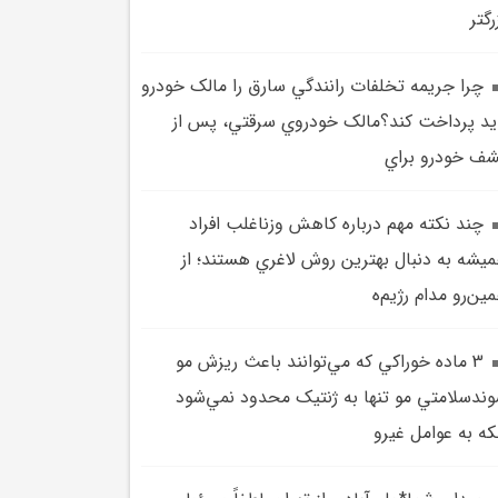
رگتر
چرا جريمه تخلفات رانندگي سارق را مالک خودرو
يد پرداخت کند؟مالک خودروي سرقتي، پس از
ف خودرو براي
چند نکته مهم درباره کاهش وزناغلب افراد
يشه به دنبال بهترين روش لاغري هستند؛ از
ين‌رو مدام رژيم‌ه
3 ماده خوراکي که مي‌توانند باعث ريزش مو
ندسلامتي مو تنها به ژنتيک محدود نمي‌شود
که به عوامل غيرو