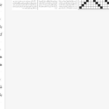
بز
با
کش
هم
هم
شو
بل