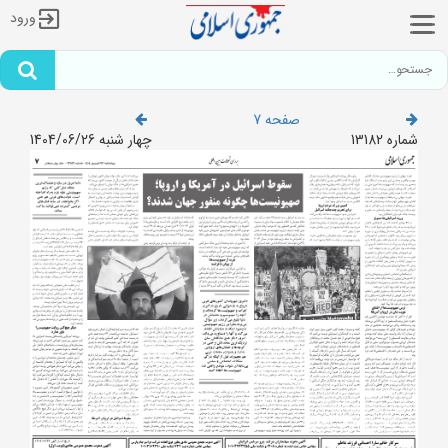
ورود
صفحه 7
شماره 13182
چهار شنبه 1404/06/26