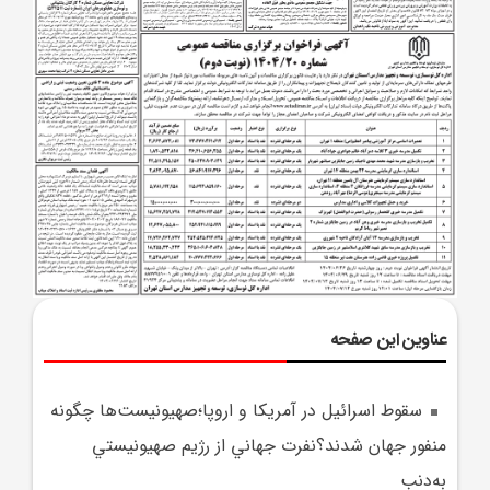
عناوین این صفحه
سقوط اسرائيل در آمريکا و اروپا؛صهيونيست‌ها چگونه
منفور جهان شدند؟نفرت جهاني از رژيم صهيونيستي
به‌دنب