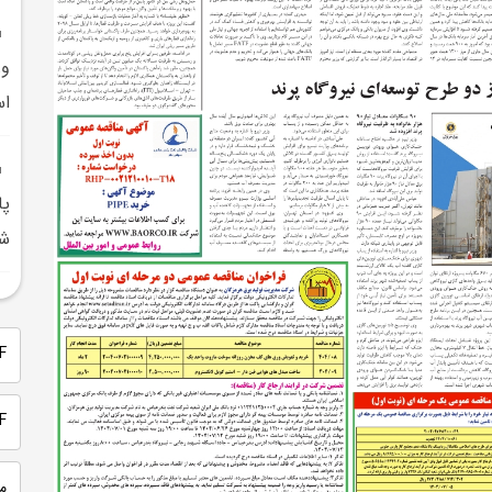
وز
اس
پا
شر
PDF 
PDF
م