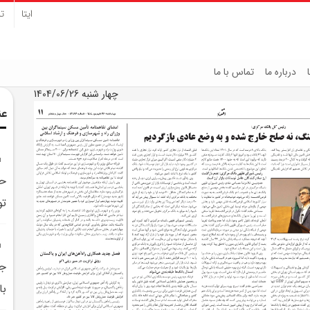
ایتا
تل
درباره ما
تماس با ما
چهار شنبه 1404/06/26
عن
حض
تو
جن
با