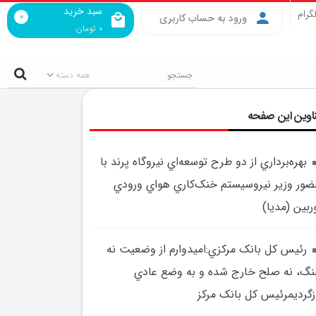
سبد خرید
گرام
0
ورود به حساب کاربری
0
تومان
اوین این صفحه
بهره‌برداري از دو طرح توسعه‌اي نيروگاه پرند با
ور وزير نيروسيستم خنک‌کاري هواي ورودي
ربين (مديا)
رئيس کل بانک مرکزي:اميدوارم از وضعيت نه
گ، نه صلح خارج شده و به وضع عادي
زگرديمرئيس کل بانک مرکز