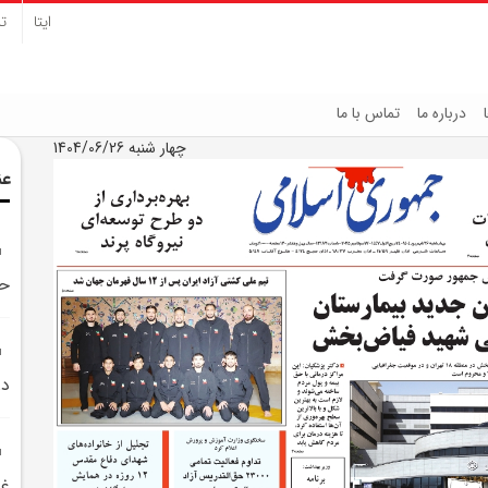
ایتا
تل
درباره ما
تماس با ما
چهار شنبه 1404/06/26
عن
حم
در
غي