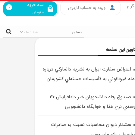
سبد خرید
گرام
0
ورود به حساب کاربری
0
تومان
اوین این صفحه
اعتراض سفارت ايران به نشريه دانمارکي درباره
له غيرقانوني به تأسيسات هسته‌اي کشورمان
صندوق رفاه دانشجويان خبر دادافزايش 30
صدي نرخ غذا و خوابگاه دانشجويي
هشدار ديوان محاسبات نسبت به صادرات
راصولي پلاسماي خون