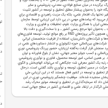
زرگ برگزيده در ميان صنايع فولادي، معدني، پتروشيمي و ساير
ه خود را به‌عنوان پيشتاز مطلق تحقيق و توسعه در کشور تثبيت
ظير نه‌تنها يک افتخار علمي، بلکه يک مزيت راهبردي و اقتصادي براي
 مي‌رود که پيامدهاي مهمي در پي دارد.اين ارزيابي توسط سازمان
تو
تي ايران با همکاري وزارت علوم، تحقيقات و فناوري و وزارت
 به‌عنوان تنها مرجع رسمي کشور ـ و با سخت‌گيري و دقت بالا
انجام شد. شاخص‌هايي همچون تأثير پروژه‌هاي R&D بر رفع موانع توليد، توسعه فناوري‌هاي
ه‌ها و شرکت‌هاي دانش‌بنيان، استفاده از ظرفيت متخصصان ايراني
شرکت‌هاي بين‌المللي حوزه تکنولوژي و انتشار دستاوردهاي علمي در
رد سنجش قرار گرفت.به‌گفته ارزيابان، حضور پررنگ پتروشيمي نوري
در
‌المللي و کسب جوايز معتبر جهاني، نشان از بلوغ فناورانه و توان
. بر همين اساس، امور توسعه محصول، فناوري و نوآوري پتروشيمي
 رتبه يک کشور معرفي شد؛ جايگاهي که مي‌تواند الهام‌بخش و الگوي
 حرکت در مسير تحقيق، توسعه و نوآوري باشد.گفتني است، درحال
 بيش از 4500 مرکز تحقيق و توسعه در کشور فعال هستند که در اين ارزيابي ملي
تح
ايشان سنجيده شده‌اند. موفقيت چشمگير پتروشيمي نوري در اين
حم
شان داد که سرمايه‌گذاري در تحقيق و توسعه، موتور محرک رشد
ي اثرگذار در ارتقاء علمي و اقتصادي کشور در سطح جهاني است.
دا