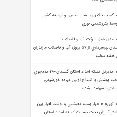
کسب بالاترين نشان تحقيق و توسعه کشور
سط پتروشيمي نوري
مديرعامل شرکت آب و فاضلاب
استان:بهره‌برداري از 57 پروژه آب و فاضلاب مازندران
 هفته دولت
مديرکل کميته امداد استان گلستان:280 مددجوي
ت پوشش با افتتاح اولين مزرعه خورشيدي
ايتي، سهام‌دار شدند
توزيع 10 هزار بسته معيشتي و نوشت افزار بين
نش‌آموزان تحت حمايت کميته امداد استان