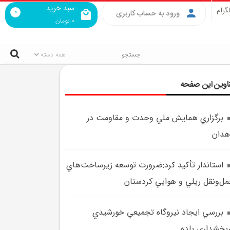
سبد خرید
گرام
0
ورود به حساب کاربری
0
تومان
اوین این صفحه
برگزاري همايش ملي وحدت و مقاومت در
هدان
استاندار تأکيد کرد:ضرورت توسعه زيرساخت‌هاي
ل‌ونقل ريلي و هوايي کردستان
بررسي ايجاد نيروگاه تجميعي خورشيدي
بخشداري بلده