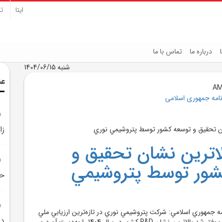
ایتا
تل
درباره ما
تماس با ما
شنبه 1404/06/15
عن
نامه جمهوری اسلامی
زا
ترين نشان تحقيق و
شور توسط پتروشيمي
حم
مه جمهوري اسلامي: شرکت پتروشيمي نوري در تازه‌ترين ارزيابي ملي
در
مراکز تحقيق و توسعه، موفق شد بالاترين نشان R&D کشور در سال 1404 را به‌دست آورد و