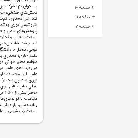
به ‌عنوان تنها شرکت ب
صفحه 10
بخش‌هاي صنعتي، جايگا
صفحه 11
کند. اين دستاورد کم‌ن
پتروشيمي نوري به‌شمار
صفحه 12
پژوهش‌هاي علمي و صنع
صنعت، معدن و تجارت ـ
بومي، تعامل با دانشگا
مقيم خارج، همکاري با 
مجامع معتبر جهاني مو
در رويدادهاي علمي بين
علمي اين مجموعه دارد
نوري به‌عنوان بنچمارک
عملي ساير صنايع براي
حاضر
متناسب با توانمندي‌ه
رقابت ملي، بار ديگر ن
صنعت پتروشيمي و عامل