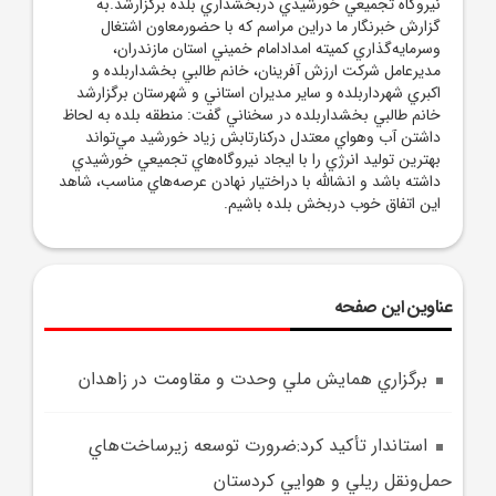
نيروگاه تجميعي خورشيدي دربخشداري بلده برگزارشد.به
گزارش خبرنگار ما دراين مراسم که با حضورمعاون اشتغال
وسرمايه‌گذاري کميته امدادامام خميني استان مازندران،
مديرعامل شرکت ارزش آفرينان، خانم طالبي بخشداربلده و
اکبري شهرداربلده و ساير مديران استاني و شهرستان برگزارشد
خانم طالبي بخشداربلده در سخناني گفت: منطقه بلده به لحاظ
داشتن آب وهواي معتدل درکنارتابش زياد خورشيد مي‌تواند
بهترين توليد انرژي را با ايجاد نيروگاه‌هاي تجميعي خورشيدي
داشته باشد و انشالله با دراختيار نهادن عرصه‌هاي مناسب، شاهد
اين اتفاق خوب دربخش بلده باشيم.
عناوین این صفحه
برگزاري همايش ملي وحدت و مقاومت در زاهدان
استاندار تأکيد کرد:ضرورت توسعه زيرساخت‌هاي
حمل‌ونقل ريلي و هوايي کردستان