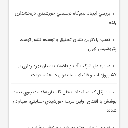
بررسي ايجاد نيروگاه تجميعي خورشيدي دربخشداري
بلده
کسب بالاترين نشان تحقيق و توسعه کشور توسط
پتروشيمي نوري
مديرعامل شرکت آب و فاضلاب استان:بهره‌برداري از
57 پروژه آب و فاضلاب مازندران در هفته دولت
مديرکل کميته امداد استان گلستان:280 مددجوي تحت
پوشش با افتتاح اولين مزرعه خورشيدي حمايتي، سهام‌دار
شدند
توزيع 10 هزار بسته معيشتي و نوشت افزار بين