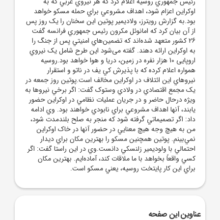
رئيس جمهوري روسيه اعلام کرد که هر نيروي غربي که به
اوکراين اعزام شود، اهداف مشروعي براي حمله مسکو خواهد
بود.به گزارش رويترز، ولاديمير پوتين اين سخنان را يک روز پس
از آن بيان کرد که‌ امانوئل مکرون رئيس جمهوري فرانسه گفت
26 کشور متعهد شده‌اند که تضمين‌هاي امنيتي پس از جنگ را
به اوکراين ارائه دهند. گفته می‌شود این طرح شامل يک نيروي
اروپایی 10 هزار نفره در زمين، دريا و هوا خواهد بود.روسيه
همواره اعلام کرده که با پذيرش کي يف در ناتو و استقرار
نيروهاي اين ائتلاف در اوکراين مخالف است.پوتين روز جمعه در
يک مجمع اقتصادي در ولادي وستوک گفت: اگر برخي نيروها به
ويژه درحال حاضر و در جريان عمليات نظامي در اوکراين حضور
يابند، آنها اهداف مشروعي براي نابودي خواهند بود. وي ادامه
داد: اگر تصميماتي گرفته شود که منجر به صلح بلندمدت شود،
من به هيچ وجه هيچ معنايي در حضور آنها در خاک اوکراين
نمي‌بينم. پوتين همچنين مسکو را بهترين مکان براي ديدار
احتمالي با ولوديمير زلنسکي دانست.وي در اين راستا گفت: اگر
کسي واقعاً بخواهد با ما ملاقات کند، آماده‌ايم. بهترين مکان
براي اين کار پايتخت روسيه، يعني مسکو است.
عناوین این صفحه