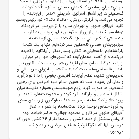
نوه نلسون ماندلا، در آستانه پيوستن به کاروان دريايي «صمود
جهاني» براي رساندن کمک‌هاي انساني به غزه، تأکيد کرد که
فلسطيني‌ها زير اشغال اسرائيل، شرايطي «بدتر از آپارتايد» را
تجربه مي‌کنند.به گزارش رويترز، «ماندلا ماندلا» نوه رئيس‌جمهور
فقيد آفريقاي جنوبي و قهرمان مبارزه با نژادپرستي در فرودگاه
ژوهانسبورگ پيش از پرواز به تونس براي پيوستن به کاروان
چندمليتي کمک‌رساني به غزه، گفت:«بسياري از ما که به
سرزمين‌هاي اشغالي فلسطين سفر کرده‌ايم، تنها با يک نتيجه
بازگشته‌ايم: فلسطيني‌ها شکلي بسيار بدتر از آپارتايد را تجربه
مي‌کنند.» او گفت: «همان‌گونه که کشورهاي جهان در دوران
آپارتايد در کنار سياه‌پوستان آفريقاي جنوبي ايستادند، اکنون نيز
بايد از فلسطيني‌ها حمايت کند.»به گفته او، انزواي بين‌المللي و
تحريم‌هاي شديد، نظام آپارتايد آفريقاي جنوبي را به زانو درآورد
و زمان آن رسيده است که همين اقدام عليه اسرائيل براي رهايي
فلسطيني‌ها صورت گيرد.رژيم صهيونيستي همواره مقايسه ميان
اشغال فلسطين و آپارتايد را رد کرده و محدوديت‌هاي شديد بر
ورود کالا و کمک‌ها به غزه را به هدف جلوگيري از رسيدن سلاح
به گروه حماس توجيه کرده است.ماندلا به همراه 10 فعال
آفريقاي جنوبي در کاروان «صمود جهاني» حاضر خواهد بود؛
کارواني متشکل از ده‌ها کشتي و صدها نفر از 44 کشور جهان که
در ميان آنها نام «گرتا تونبرگ» فعال سوئدي نيز به چشم
مي‌خورد.