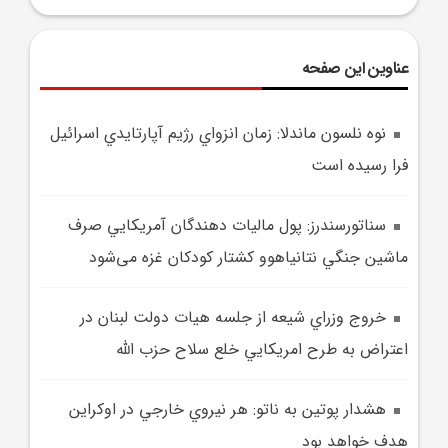
عناوین این صفحه
نوه نلسون ماندلا: زمان انزواي رژيم آپارتايدي اسرائيل
فرا رسيده‌ است
سناتورسندرز: پول ماليات دهندگان آمريکايي صرف
ماشين جنگي نتانياهوو کشتار کودکان غزه می‌شود
خروج وزراي شيعه از جلسه هيات دولت لبنان در
اعتراض به طرح امريکايي خلع سلاح حزب الله
هشدار پوتين به ناتو: هر نيروي خارجي در اوکراين
هدف خواهد بود