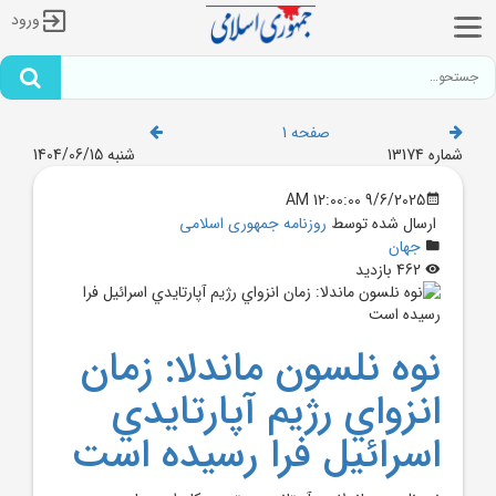
ورود
صفحه 1
شماره 13174
شنبه 1404/06/15
9/6/2025 12:00:00 AM
ارسال شده توسط
روزنامه جمهوری اسلامی
جهان
462 بازدید
نوه نلسون ماندلا: زمان
انزواي رژيم آپارتايدي
اسرائيل فرا رسيده‌ است