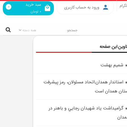
سبد خرید
گرام
0
ورود به حساب کاربری
0
تومان
اوین این صفحه
شمیم بهشت
استاندار همدان:اتحاد مسئولان، رمز پيشرفت
تان همدان است
گراميداشت ياد شهيدان رجايي و باهنر در
دان