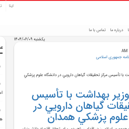
ایتا
تل
درباره ما
تماس با ما
یکشنبه 1404/06/09
عن
نامه جمهوری اسلامی
زير بهداشت با تأسيس
اس
يقات گياهان دارويي در
علوم پزشکي همدان
هم
 جمهوري اسلامي: در اقدامي راهبردي براي تحقق اقتصاد دانش‌بنيان