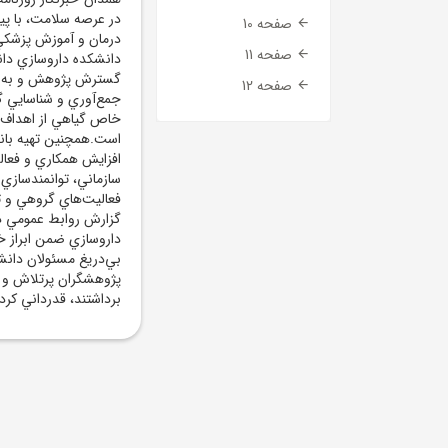
در عرصه سلامت، با پي
صفحه 10
درمان و آموزش پزشکي،
صفحه 11
دانشکده داروسازي دان
گسترش پژوهش و به کار
صفحه 12
جمع‌آوري و شناسايي 
خاص گياهي از اهداف ک
است.همچنين تهيه بانک
افزايش همکاري و فعالي
سازماني، توانمندسازي
فعاليت‌هاي گروهي و ت
گزارش روابط عمومي د
داروسازي ضمن ابراز 
بي‌دريغ مسئولان دانش
پژوهشگران پرتلاش و ک
برداشتند، قدرداني کرد.