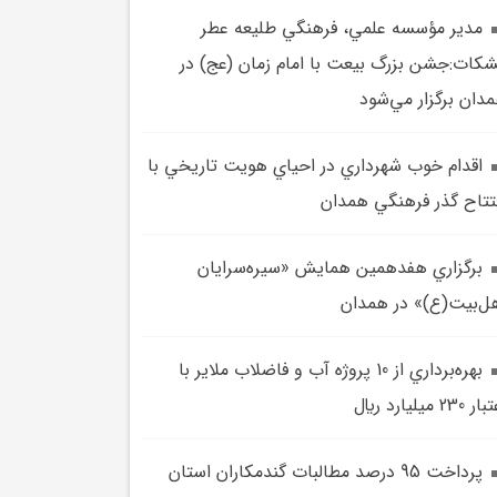
مدير مؤسسه علمي، فرهنگي طليعه عطر
کات:جشن بزرگ بيعت با امام زمان (عج) در
دان برگزار مي‌شود
اقدام خوب شهرداري در احياي هويت تاريخي با
تتاح گذر فرهنگي همدان
برگزاري هفدهمين همايش «سيره‌سرايان
ل‌بيت(ع)» در همدان
بهره‌برداري از 10 پروژه آب و فاضلاب ملاير با
 230 ميليارد ريال
پرداخت 95 درصد مطالبات گندمکاران استان