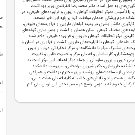
گيري‌هاي به عمل آمده، دکتر محمدرضا ظفرقندي وزير بهداشت،
 با تأسيس «مرکز تحقيقات گياهان دارويي و فرآورده‌هاي طبيعي» در
مش
شگاه علوم پزشکي همدان موافقت کرد.بر پايه اين خبر توسعه،
گيري دانش بشري در زمينه گياهان دارويي و فرآورده‌هاي طبيعي،
هم
گونه‌هاي مختلف گياهي استان همدان و کشت و بومي‌سازي گونه‌هاي
ليدي مرکز تحقيقات گياهان دارويي و فرآورده طبيعي اعلام شده
 اطلاعاتي گياهان با قابليت‌هاي دارويي کشت و فرآوري در استان و
ت‌هاي مشترک مرکز با دانشگاه‌ها و مراکز تحقيقاتي درون و برون
 پژوهشگران، کارشناسان و اعضاي مرکز و حمايت طلبي و تقويت
اف
يمي درون و برون سازماني از جمله ديگر اهداف اين مرکز است.به
انشکده داروسازي، دکتر شيرين مرادخاني، سرپرست دانشکده
خرسندي از مساعدت‌هاي ارزشمند وزير محترم بهداشت و همراهي
گاه، از همت والا و تلاش‌هاي خالصانه کليه اعضاي هيأت علمي،
اه
ارکنان خدوم که با عزمي راسخ در مسير تحقق اين آرمان ملي گام
اعتبار