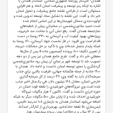
همدان- خبرنگار روزنامه جمهوري اسلامي: استاندار همدان با
اشاره به اينکه رمز توسعه و پيشرفت استان اتحاد و هم افزايي
مسئولان است، از طراحي نقشه جامع پيشرفت و تحول استان
خبر داد و گفت: اين نقشه با تشکيل ستاد توسعه تدوين شده و
اولويت‌بندي مسائل شهرستان‌ها بر اين اساس انجام شده
است.حميد ملانوري‌شمسي در سخنراني پيش از خطبه‌هاي
نمازجمعه همدان گفت: رفع تنش آبي با ساخت سد خرم‌رود،
پروژه‌هاي بهبود کيفيت آب و آبرساني به 330 روستا در دست
اقدام است.وي افزود: در فاز نخست جهاد آبرساني، 160 روستا به
شبکه پايدار متصل شده‌اند.وي با تأکيد بر حل مشکلات ديرينه،
از تعيين تکليف 800 پرونده کميسيون ماده 5 پس از سال‌ها
معطلي خبر داد و گفت: طرح جامع همدان نيز پس از دو دهه
تصويب شد تا توسعه شهر بر مبناي آن پيش رود.ملانوري‌شمسي
گردشگري را محور توسعه استان دانست و ادامه داد: همدان با
1900 جاذبه از جمله هگمتانه جهاني، ظرفيت بالايي براي جذب
سرمايه‌گذار دارد.به گفته وي، 47 درصد از کل سرمايه‌گذاري
خارجي استان، معادل 168 ميليون دلار، طي يک‌سال اخير جذب
شده است.وي نيروگاه‌هاي خورشيدي را نقطه قوت استان در
حوزه انرژي دانست و گفت: تاکنون 2 هزار مگاوات نيروگاه
خورشيدي احداث شده و تا پايان سال 500 مگاوات ديگر به شبکه
اضافه مي‌شود.استاندار همدان به بازسازي 108 مدرسه ناايمن،
ايمن‌سازي 50 نقطه حادثه‌خيز، بهره‌برداري از کنارگذر اسدآباد
پس از 13 سال، و درحالاجرا بودن پروژه بيمارستان هزار