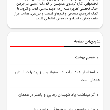
تختخوابي اشاره کرد.وي همچنين از اقدامات امنيتي در جريان
جنگ تحميلي 12روزه عليه رژيم صهيونيستي گفت و افزود: با
کمک نيروهاي بسيجي و تيم‌هاي ايست و بازرسي، هشت هزار
نقطه پايش و تعدادي جاسوس شناسايي شدند.
عناوین این صفحه
شمیم بهشت
استاندار همدان:اتحاد مسئولان، رمز پيشرفت استان
همدان است
گراميداشت ياد شهيدان رجايي و باهنر در همدان
مدير مؤسسه علمي، فرهنگي طليعه عطر