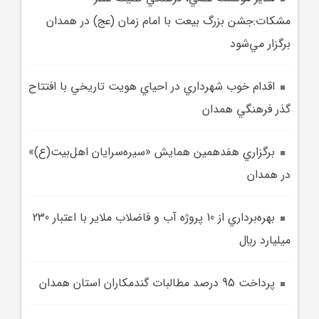
مشکات:جشن بزرگ بيعت با امام زمان (عج) در همدان
برگزار مي‌شود
اقدام خوب شهرداري در احياي هويت تاريخي با افتتاح
گذر فرهنگي همدان
برگزاري هفدهمين همايش «سيره‌سرايان اهل‌بيت(ع)»
در همدان
بهره‌برداري از 10 پروژه آب و فاضلاب ملاير با اعتبار 230
ميليارد ريال
پرداخت 95 درصد مطالبات گندمکاران استان همدان