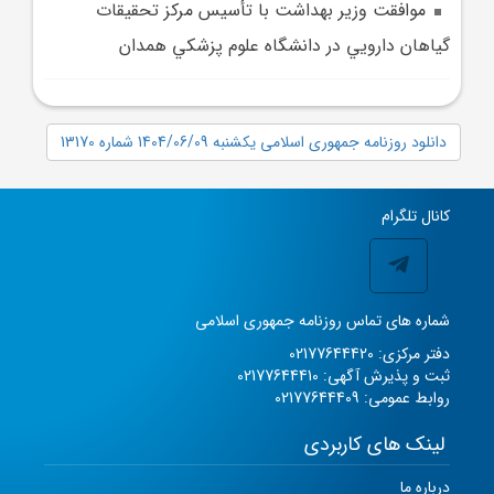
موافقت وزير بهداشت با تأسيس مرکز تحقيقات
گياهان دارويي در دانشگاه علوم پزشکي همدان
دانلود روزنامه جمهوری اسلامی یکشنبه 1404/06/09 شماره 13170
کانال تلگرام
شماره های تماس روزنامه جمهوری اسلامی
دفتر مرکزی: 02177644420
ثبت و پذیرش آگهی: 02177644410
روابط عمومی: 02177644409
لینک های کاربردی
درباره ما