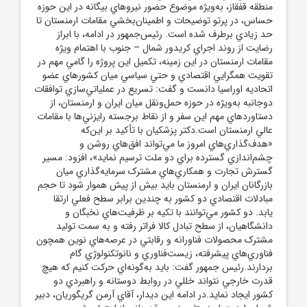
منطقه قفقاز، به‌ويژه موضوع حضور نيروهاي بيگانه در اين حوزه
حساس، در پرتو توضيحات و اطمينان‌بخشي مقامات ارمنستان تا
حد زيادي برطرف شده است. رئيس‌جمهور در ادامه، با ابراز
رضايت از روند اجراي کريدور شمال – جنوب با اهتمام ويژه
مقامات ارمنستان در اين زمينه، تکميل اين پروژه را گامي مهم در
تقويت همگرايي اقتصادي و حتي سياسي ميان کشورهاي عضو
اتحاديه اوراسيا دانست و گفت: تسريع در عملياتي‌سازي توافقات
دوجانبه به‌ويژه در حوزه حمل‌ونقل ميان ايران و ارمنستان، از
دستاوردهاي مهم اين سفر و از نقاط برجسته رايزني‌ها با مقامات
عالي ارمنستان است.دکتر پزشکيان با تأکيد بر اين‌که
«هدف‌گذاري‌هاي امروز ما مي‌تواند افق‌هاي روشن و
چشم‌اندازي گسترده براي دو ملت ترسيم نمايد»، افزود: مسير
گسترش تجارت و همکاري‌هاي مشترک سرمايه‌گذاري ميان
بازرگانان ايران و ارمنستان بايد بيش از پيش هموار شود تا حجم
مبادلات اقتصادي دو کشور به چندين برابر سطح فعلي ارتقا
يابد. دو کشور مي‌توانند با تکيه بر ظرفيت‌هاي نخبگان و
دانشگاهيان، از سطح تبادل کالا فراتر رفته و به سمت توليد
مشترک محصولات فناورانه و رقابتي در عرصه‌هاي نوين همچون
فناوري‌هاي پيشرفته، زيست‌فناوري و نانوتکنولوژي گام
بردارند.رئيس جمهور گفت: بايد به‌گونه‌اي حرکت کنيم که هيچ
قدرت خارجي نتواند خللي در روابط دوستانه و راهبردي دو
کشور ايجاد نمايد.در ادامه اين ديدار، آقاي آرمن گريگوريان، دبير