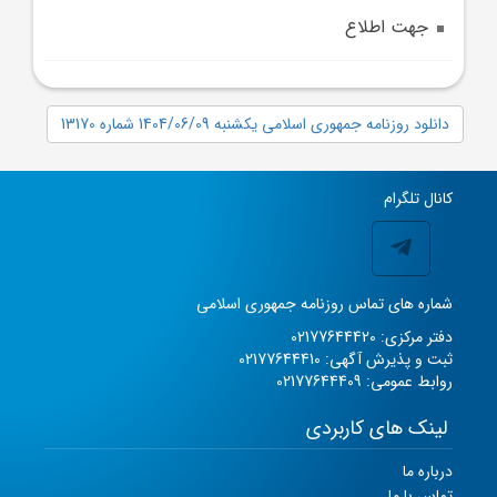
جهت اطلاع
دانلود روزنامه جمهوری اسلامی یکشنبه 1404/06/09 شماره 13170
کانال تلگرام
شماره های تماس روزنامه جمهوری اسلامی
دفتر مرکزی: 02177644420
ثبت و پذیرش آگهی: 02177644410
روابط عمومی: 02177644409
لینک های کاربردی
درباره ما
تماس با ما