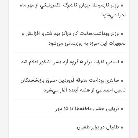
وزير کار:مرحله چهارم کالابرگ الکترونيکي از مهر ماه
اجرا مي‌شود
وزير بهداشت:ساعت کار مراکز بهداشتي، افزايش و
تجهيزات اين حوزه به روزرساني مي‌شود
اسامي نفرات برتر 5 گروه آزمايشي کنکور اعلام شد
سالاري:پرداخت معوقه فروردين حقوق بازنشستگان
تامين اجتماعي از هفته آينده آغاز مي‌شود
برپايي جشن عاطفه‌ها تا 15 مهر
طغيان در برابر طغيان