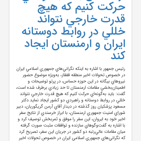
حرکت کنيم که هيچ
قدرت خارجي نتواند
خللي در روابط دوستانه
ايران و ارمنستان ايجاد
کند
رئيس جمهور با اشاره به اينکه نگراني‌هاي جمهوري اسلامي ايران
در خصوص تحولات اخير منطقه قفقاز، به‌ويژه موضوع حضور
نيروهاي بيگانه در اين حوزه حساس، در پرتو توضيحات و
اطمينان‌بخشي مقامات ارمنستان تا حد زيادي برطرف شده است،
گفت: بايد به‌گونه‌اي حرکت کنيم که هيچ قدرت خارجي نتواند
خللي در روابط دوستانه و راهبردي دو کشور ايجاد نمايد.دکتر
مسعود پزشکيان روز گذشته در ديدار آقاي آرمن گريگوريان، دبير
شوراي امنيت جمهوري ارمنستان، با ابراز خرسندي از نتايج سفر
اخير خود به ايروان، اين سفر را موفق و ثمربخش توصيف کرد و
با اشاره به گفت‌وگوهاي سازنده و توافقات مثبت صورت گرفته
ميان مقامات عالي‌رتبه دو کشور در جريان اين سفر، تصريح کرد
که نگراني‌هاي جمهوري اسلامي ايران در خصوص تحولات اخير