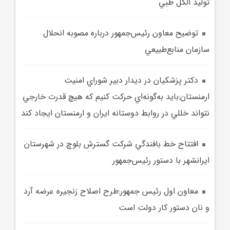
توليد الکل طبي
توضيح معاون رئيس‌جمهور درباره مصوبه انحلال
سازمان منابع‌طبيعي
دکتر پزشکيان در ديدار دبير شوراي امنيت
ارمنستان:بايد به‌گونه‌اي حرکت کنيم که هيچ قدرت خارجي
نتواند خللي در روابط دوستانه ايران و ارمنستان ايجاد کند
افتتاح خط بافندگي شرکت گسترش بلوچ در شهرستان
ايرانشهر با دستور رئيس‌جمهور
معاون اول رئيس جمهور:طرح اصلاح زنجيره عرضه آرد
و نان دستور کار دولت است