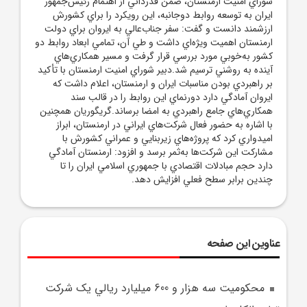
شوراي امنيت ارمنستان، ضمن قدرداني از اهتمام رئيس‌جمهور
ايران به توسعه روابط دوجانبه، اين رويکرد را براي کشورش
ارزشمند دانست و گفت: سفر جناب‌عالي به ايروان براي دولت
ارمنستان اهميت ويژه‌اي داشت و طي آن، تمامي ابعاد روابط دو
کشور به‌خوبي مورد بررسي قرار گرفت و مسير همکاري‌هاي
آينده به روشني ترسيم شد.دبير شوراي امنيت ارمنستان با تأکيد
بر راهبردي بودن مناسبات ايران و ارمنستان، اعلام داشت که
ايروان آمادگي دارد دورنماي اين روابط را در قالب سند
همکاري‌هاي جامع راهبردي به امضا برساند.گريگوريان همچنين
با اشاره به حضور فعال شرکت‌هاي ايراني در ارمنستان، ابراز
اميدواري کرد که پروژه‌هاي زيربنايي و عمراني کشورش با
مشارکت اين شرکت‌ها به‌ثمر برسد و افزود: ارمنستان آمادگي
دارد حجم مبادلات اقتصادي با جمهوري اسلامي ايران را تا
چندين برابر سطح فعلي افزايش دهد.
عناوین این صفحه
محکوميت سه هزار و 600 ميليارد ريالي يک شرکت