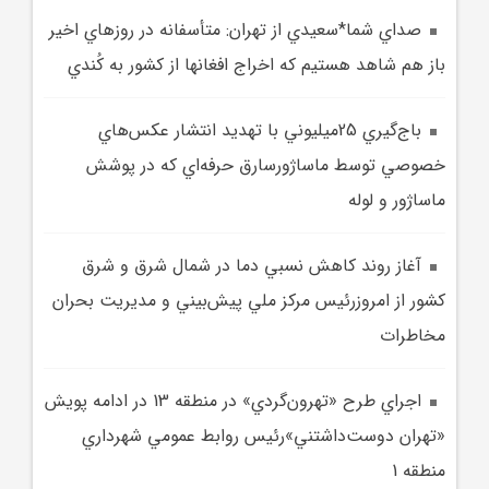
صداي شما*سعيدي از تهران: متأسفانه در روزهاي اخير
باز هم شاهد هستيم که اخراج افغانها از کشور به کُندي
باج‌گيري 25ميليوني با تهديد انتشار عکس‌هاي
خصوصي توسط ماساژورسارق حرفه‌اي که در پوشش
ماساژور و لوله‌
آغاز روند کاهش نسبي دما در شمال شرق و شرق
کشور از امروزرئيس مرکز ملي پيش‌بيني و مديريت بحران
مخاطرات
اجراي طرح «تهرون‌گردي» در منطقه 13 در ادامه پويش
«تهران دوست‌داشتني»رئيس روابط عمومي شهرداري
منطقه 1