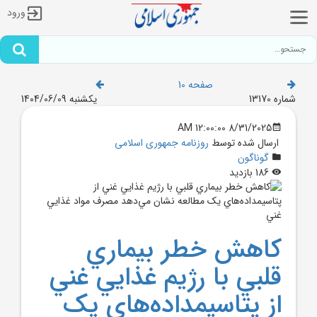
ورود
صفحه 10
شماره 13170
یکشنبه 1404/06/09
8/31/2025 12:00:00 AM
ارسال شده توسط
روزنامه جمهوری اسلامی
گوناگون
186 بازدید
کاهش خطر بيماري‌
قلبي با رژيم غذايي غني
از پتاسيمداده‌هاي يک