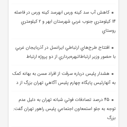
کاهش آب سد کينه ورس ابهرسد کينه‌ ورس در فاصله
14 کيلومتري جنوب غربي شهرستان ابهر و 2 کيلومتري
روستاي
افتتاح طرح‌هاي ارتباطي ايرانسل در آذربايجان غربي
با حضور وزير ارتباطاتبهره‌برداري از دو پروژه ارتباط
هشدار پليس درباره سرقت از افراد مسن به بهانه کمک
به آنهارئيس پايگاه چهارم پليس آگاهي تهران بزرگ از د
45 درصد تصادفات فوتي شبانه تهران به دليل عدم
توجه به جلو استمعاون اجتماعي پليس راهور تهران گفت:
بزرگ