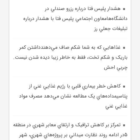
هشدار پليس فتا درباره رزرو صندلي در
دانشگاه‌هامعاون اجتماعي پليس فتا با هشدار درباره
تبليغات جعلي رز
غذاهايي که به شما شکم صاف مي‌دهندداشتن کمر
باريک و شکم تخت، فقط به خاطر زيبا ديده شدن نيست.
چربي احش
کاهش خطر بيماري‌ قلبي با رژيم غذايي غني از
پتاسيمداده‌هاي يک مطالعه نشان مي‌دهد مصرف مواد
غذايي غني
تمرکز بر کاهش ترافيک و ارتقاي معابر شهري در منطقه
5در ادامه روند نظارت ميداني بر پروژه‌هاي شهري، شهر