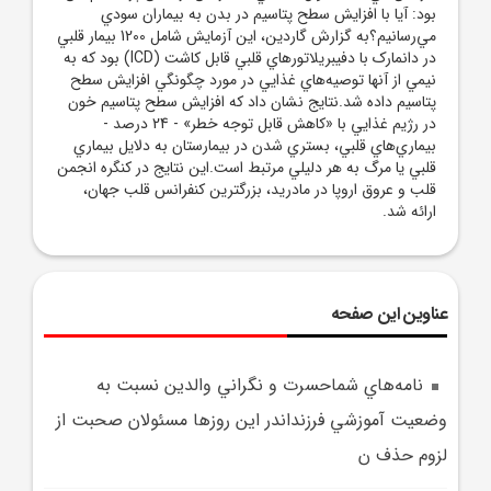
بود: آيا با افزايش سطح پتاسيم در بدن به بيماران سودي
مي‌رسانيم؟به گزارش گاردين، اين آزمايش شامل 1200 بيمار قلبي
در دانمارک با دفيبريلاتورهاي قلبي قابل کاشت (ICD) بود که به
نيمي از آنها توصيه‌هاي غذايي در مورد چگونگي افزايش سطح
پتاسيم داده شد.نتايج نشان داد که افزايش سطح پتاسيم خون
در رژيم غذايي با «کاهش قابل توجه خطر» - 24 درصد -
بيماري‌هاي قلبي، بستري شدن در بيمارستان به دلايل بيماري
قلبي يا مرگ به هر دليلي مرتبط است.اين نتايج در کنگره انجمن
قلب و عروق اروپا در مادريد، بزرگترين کنفرانس قلب جهان،
ارائه شد.
عناوین این صفحه
نامه‌هاي شماحسرت و نگراني والدين نسبت به
وضعيت آموزشي فرزنداندر اين روزها مسئولان صحبت از
لزوم حذف ن