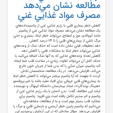
مطالعه نشان مي‌دهد
مصرف مواد غذايي غني
کاهش خطر بيماري‌ قلبي با رژيم غذايي غني از پتاسيمداده‌هاي
يک مطالعه نشان مي‌دهد مصرف مواد غذايي غني از پتاسيم
مانند آووکادو، موز و اسفناج، مي‌تواند خطر ابتلا، بستري و حتي
مرگ ناشي از بيماري‌هاي قلبي را تا 24 درصد کاهش
دهد.تحقيقات قبلي نشان داده است که حذف نمک از وعده‌هاي
غذايي مي‌تواند خطر ابتلا به مشکلات قلبي را کاهش دهد.
کاهش تعداد وعده‌هاي غذايي که به آنها نمک اضافه مي‌کنيد يا
حذف کامل آن مي‌تواند تفاوت زيادي در سلامت قلب شما ايجاد
کند.پتاسيم، ميزان نمکي را که بدن شما از جريان خون خارج
مي‌کند، افزايش مي‌دهد. در يک مطالعه، متخصصان تلاش
کردند تا بفهمند که آيا پتاسيم بيشتر مي‌تواند با کاهش خطر ابتلا
به بيماري‌هاي قلبي عروقي براي افراد مفيد باشد يا خير.پروفسور
«هنينگ بوندگارد»، استاد بيمارستان دانشگاه کپنهاگ و نويسنده
ارشد اين مطالعه، گفت: بدن انسان با يک رژيم غذايي غني از
پتاسيم و کم سديم تکامل يافته است.وي افزود: پتاسيم براي
عملکرد قلب بسيار مهم است و ما از مطالعات مشاهده‌اي
مي‌دانيم که پتاسيم پايين خطر آريتمي و نارسايي قلبي و مرگ را
افزايش مي‌دهد. سؤال ساده‌اي که در اين آزمايش پرسيديم اين