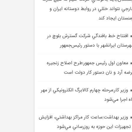
رجي نتواند خللي در روابط دوستانه ايران و
منستان ايجاد کند
افتتاح خط بافندگي شرکت گسترش بلوچ در
رستان ايرانشهر با دستور رئيس‌جمهور
معاون اول رئيس جمهور:طرح اصلاح زنجيره
ضه آرد و نان دستور کار دولت است
وزير کار:مرحله چهارم کالابرگ الکترونيکي از مهر
ه اجرا مي‌شود
وزير بهداشت:ساعت کار مراکز بهداشتي، افزايش
تجهيزات اين حوزه به روزرساني مي‌شود