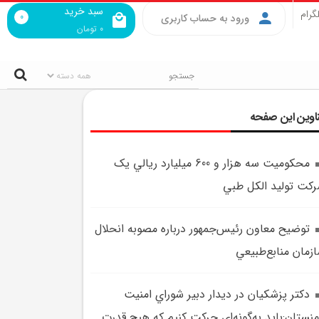
سبد خرید
گرام
0
ورود به حساب کاربری
0
تومان
اوین این صفحه
محکوميت سه هزار و 600 ميليارد ريالي يک
کت توليد الکل طبي
توضيح معاون رئيس‌جمهور درباره مصوبه انحلال
زمان منابع‌طبيعي
دکتر پزشکيان در ديدار دبير شوراي امنيت
منستان:بايد به‌گونه‌اي حرکت کنيم که هيچ قدرت