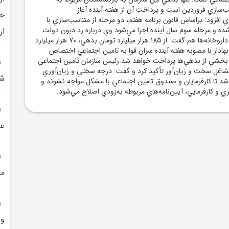
‌سازي فروردين است و پرداخت آن از هفته آينده آغاز
خا
افزود: براساس قانون برنامه هفتم، دو مرحله از متناسب‌سازي با
شده و مرحله سوم سال آينده اجرا مي‌شود.وي درباره رد ديون دولت
ار
براي پرداخت مطالبات داروخانه‌ها هم گفت: از 185 هزار ميليارد تومان بدهي، 70 هزار ميليارد
هادار با مصوبه هفته آينده سران قوا به تامين اجتماعي اختصاص
 بخشي از بدهي‌ها پرداخت خواهد شد.رئيس سازمان تامين اجتماعي
مشاغل سخت و زيان‌آور تأکيد کرد و گفت: درجه سختي و زيان‌آوري
شه
شد تا کارفرمايان و صندوق تامين اجتماعي با مشکل مواجه نشوند و
ي و کارفرمايي، آيين‌نامه‌هاي مربوطه به‌زودي اصلاح مي‌شود.
عر
ما
و 