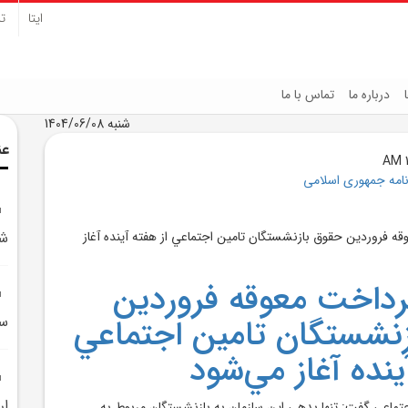
ایتا
تل
درباره ما
تماس با ما
شنبه 1404/06/08
عن
نامه جمهوری اسلامی
شر
رداخت معوقه فروردين
نشستگان تامين اجتماعي
سا
ينده آغاز مي‌شود
ار
تماعي گفت: تنها بدهي اين سازمان به بازنشستگان مربوط به