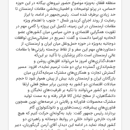
منطقه قفقاز، به‌ويژه موضوع حضور نيروهاي بيگانه در اين حوزه
حساس، در پرتو توضيحات و اطمينان‌بخشي مقامات ارمنستان تا
حد زيادي برطرف شده است. رئيس‌جمهور در ادامه، با ابراز
رضايت از روند اجراي کريدور شمال – جنوب با اهتمام ويژه
مقامات ارمنستان در اين زمينه، تکميل اين پروژه را گامي مهم در
تقويت همگرايي اقتصادي و حتي سياسي ميان کشورهاي عضو
اتحاديه اوراسيا دانست و گفت: تسريع در عملياتي‌سازي توافقات
دوجانبه به‌ويژه در حوزه حمل‌ونقل ميان ايران و ارمنستان، از
دستاوردهاي مهم اين سفر و از نقاط برجسته رايزني‌ها با مقامات
عالي ارمنستان است.دکتر پزشکيان با تأکيد بر اين‌که
«هدف‌گذاري‌هاي امروز ما مي‌تواند افق‌هاي روشن و
چشم‌اندازي گسترده براي دو ملت ترسيم نمايد»، افزود: مسير
گسترش تجارت و همکاري‌هاي مشترک سرمايه‌گذاري ميان
بازرگانان ايران و ارمنستان بايد بيش از پيش هموار شود تا حجم
مبادلات اقتصادي دو کشور به چندين برابر سطح فعلي ارتقا
يابد. دو کشور مي‌توانند با تکيه بر ظرفيت‌هاي نخبگان و
دانشگاهيان، از سطح تبادل کالا فراتر رفته و به سمت توليد
مشترک محصولات فناورانه و رقابتي در عرصه‌هاي نوين همچون
فناوري‌هاي پيشرفته، زيست‌فناوري و نانوتکنولوژي گام
بردارند.رئيس جمهور گفت: بايد به‌گونه‌اي حرکت کنيم که هيچ
قدرت خارجي نتواند خللي در روابط دوستانه و راهبردي دو
کشور ايجاد نمايد.در ادامه اين ديدار، آقاي آرمن گريگوريان، دبير