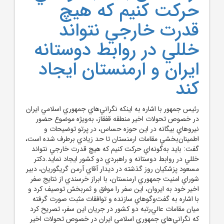
حرکت کنيم که هيچ
قدرت خارجي نتواند
خللي در روابط دوستانه
ايران و ارمنستان ايجاد
کند
رئيس جمهور با اشاره به اينکه نگراني‌هاي جمهوري اسلامي ايران
در خصوص تحولات اخير منطقه قفقاز، به‌ويژه موضوع حضور
نيروهاي بيگانه در اين حوزه حساس، در پرتو توضيحات و
اطمينان‌بخشي مقامات ارمنستان تا حد زيادي برطرف شده است،
گفت: بايد به‌گونه‌اي حرکت کنيم که هيچ قدرت خارجي نتواند
خللي در روابط دوستانه و راهبردي دو کشور ايجاد نمايد.دکتر
مسعود پزشکيان روز گذشته در ديدار آقاي آرمن گريگوريان، دبير
شوراي امنيت جمهوري ارمنستان، با ابراز خرسندي از نتايج سفر
اخير خود به ايروان، اين سفر را موفق و ثمربخش توصيف کرد و
با اشاره به گفت‌وگوهاي سازنده و توافقات مثبت صورت گرفته
ميان مقامات عالي‌رتبه دو کشور در جريان اين سفر، تصريح کرد
که نگراني‌هاي جمهوري اسلامي ايران در خصوص تحولات اخير