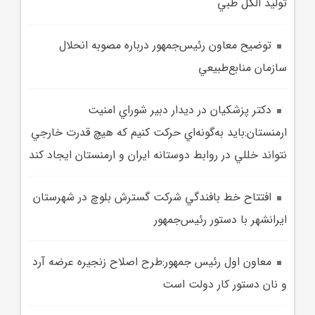
توليد الکل طبي
توضيح معاون رئيس‌جمهور درباره مصوبه انحلال
سازمان منابع‌طبيعي
دکتر پزشکيان در ديدار دبير شوراي امنيت
ارمنستان:بايد به‌گونه‌اي حرکت کنيم که هيچ قدرت خارجي
نتواند خللي در روابط دوستانه ايران و ارمنستان ايجاد کند
افتتاح خط بافندگي شرکت گسترش بلوچ در شهرستان
ايرانشهر با دستور رئيس‌جمهور
معاون اول رئيس جمهور:طرح اصلاح زنجيره عرضه آرد
و نان دستور کار دولت است