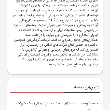
شوراي امنيت ارمنستان، ضمن قدرداني از اهتمام رئيس‌جمهور
ايران به توسعه روابط دوجانبه، اين رويکرد را براي کشورش
ارزشمند دانست و گفت: سفر جناب‌عالي به ايروان براي دولت
ارمنستان اهميت ويژه‌اي داشت و طي آن، تمامي ابعاد روابط دو
کشور به‌خوبي مورد بررسي قرار گرفت و مسير همکاري‌هاي
آينده به روشني ترسيم شد.دبير شوراي امنيت ارمنستان با تأکيد
بر راهبردي بودن مناسبات ايران و ارمنستان، اعلام داشت که
ايروان آمادگي دارد دورنماي اين روابط را در قالب سند
همکاري‌هاي جامع راهبردي به امضا برساند.گريگوريان همچنين
با اشاره به حضور فعال شرکت‌هاي ايراني در ارمنستان، ابراز
اميدواري کرد که پروژه‌هاي زيربنايي و عمراني کشورش با
مشارکت اين شرکت‌ها به‌ثمر برسد و افزود: ارمنستان آمادگي
دارد حجم مبادلات اقتصادي با جمهوري اسلامي ايران را تا
چندين برابر سطح فعلي افزايش دهد.
عناوین این صفحه
محکوميت سه هزار و 600 ميليارد ريالي يک شرکت