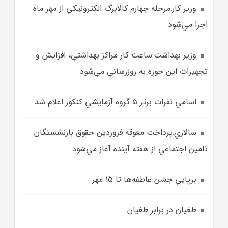
وزير کار:مرحله چهارم کالابرگ الکترونيکي از مهر ماه
اجرا مي‌شود
وزير بهداشت:ساعت کار مراکز بهداشتي، افزايش و
تجهيزات اين حوزه به روزرساني مي‌شود
اسامي نفرات برتر 5 گروه آزمايشي کنکور اعلام شد
سالاري:پرداخت معوقه فروردين حقوق بازنشستگان
تامين اجتماعي از هفته آينده آغاز مي‌شود
برپايي جشن عاطفه‌ها تا 15 مهر
طغيان در برابر طغيان