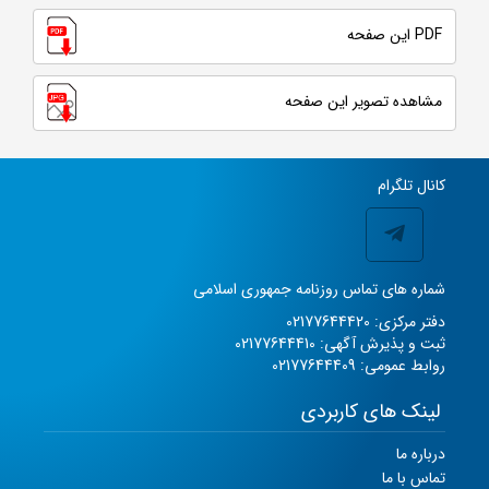
PDF این صفحه
مشاهده تصویر این صفحه
کانال تلگرام
شماره های تماس روزنامه جمهوری اسلامی
دفتر مرکزی: 02177644420
ثبت و پذیرش آگهی: 02177644410
روابط عمومی: 02177644409
لینک های کاربردی
درباره ما
تماس با ما