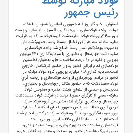
فولاد مبارکه توسط
رئيس جمهور
اصفهان - خبرنگار روزنامه جمهوري اسلامي: همزمان با هفته
دولت، واحد فولادسازي و ريخته‌گري، اکسيژن، آبرساني و پست
برق 400 کيلوولت فولاد سفيددشت گروه فولاد مبارکه به ظرفيت
توليد سالانه 800 هزار تن تختال توسط رئيس‌جمهورکشورمان
به‌صورت ويدئوکنفرانسي رسماً افتتاح شد.واحد فولادسازي
سفيددشت چهارمحال و بختياري با سرمايه‌گذاري 240 ميليون
يورويي و تکيه بر 60 درصد ساخت داخل، به‌عنوان نخستين
فولادسازي تمام‌ ايراني کشور بدون حضور کارشناسان خارجي
است.سرمايه گذاري6.8 ميليارد يورو‌يي گروه فولاد مباركه در
كشور در مراسم بهره‌برداري از واحد فولادسازي و ريخته گري
فولاد سفيددشت که با حضوراستاندار چهارمحال و بختياري،
مديرعامل و جمعي از اعضاي هيئت مديره و معاونين فولاد
مبارکه جمعي از کارگران خطوط توليد در شرکت فولاد سفيددشت
چهارمحال و بختياري برگزار شد، مديرعامل گروه فولاد مبارکه
دراين آيين خطاب به رئيس جمهور با بيان اينکه 6.8 ميليارد
يورو سرمايه‌گذاري توسط گروه فولاد مباركه در كشور انجام شده
است، افزود: با سرمايه‌گذاري 240 ميليون يورويي واحد
فولادسازي سفيددشت به بهره‌برداري مي‌رسد.سعيد زرندي،
ضمن تبريک هفته دولت و روز صنعت و معدن به فعالان حوزه