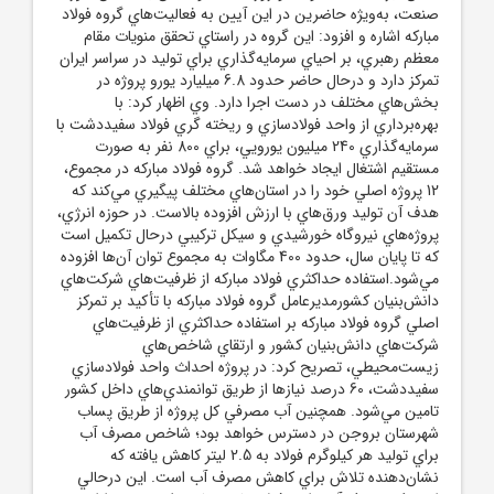
صنعت، به‌ويژه حاضرين در اين آيين به فعاليت‌هاي گروه فولاد
مبارکه اشاره و افزود: اين گروه در راستاي تحقق منويات مقام
معظم رهبري، بر احياي سرمايه‌گذاري براي توليد در سراسر ايران
تمرکز دارد و درحال حاضر حدود 6.8 ميليارد يورو پروژه در
بخش‌هاي مختلف در دست اجرا دارد. وي اظهار کرد: با
بهره‌برداري از واحد فولادسازي و ريخته گري فولاد سفيددشت با
سرمايه‌گذاري 240 ميليون يورويي، براي 800 نفر به صورت
مستقيم اشتغال ايجاد خواهد شد. گروه فولاد مبارکه در مجموع،
12 پروژه اصلي خود را در استان‌هاي مختلف پيگيري مي‌کند که
هدف آن توليد ورق‌هاي با ارزش افزوده بالاست. در حوزه انرژي،
پروژه‌هاي نيروگاه خورشيدي و سيکل ترکيبي درحال تکميل است
که تا پايان سال، حدود 400 مگاوات به مجموع توان آن‌ها افزوده
مي‌شود.استفاده حداکثري فولاد مبارکه از ظرفيت‌هاي شرکت‌هاي
دانش‌بنيان کشورمديرعامل گروه فولاد مبارکه با تأکيد بر تمرکز
اصلي گروه فولاد مبارکه بر استفاده حداکثري از ظرفيت‌هاي
شرکت‌هاي دانش‌بنيان کشور و ارتقاي شاخص‌هاي
زيست‌محيطي، تصريح کرد: در پروژه احداث واحد فولادسازي
سفيددشت، 60 درصد نيازها از طريق توانمندي‌هاي داخل کشور
تامين مي‌شود. همچنين آب مصرفي کل پروژه از طريق پساب
شهرستان بروجن در دسترس خواهد بود؛ شاخص مصرف آب
براي توليد هر کيلوگرم فولاد به 2.5 ليتر کاهش يافته که
نشان‌دهنده تلاش براي کاهش مصرف آب است. اين درحالي