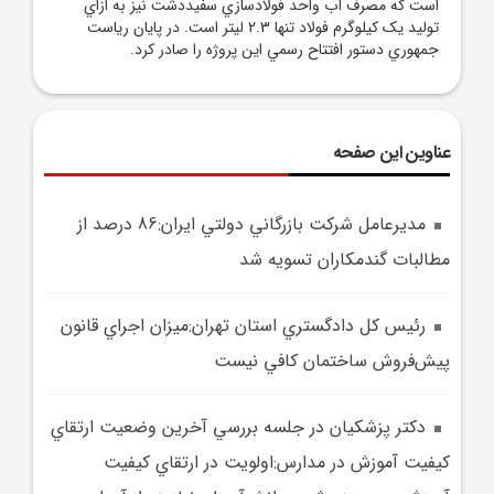
است که مصرف آب واحد فولادسازي سفيددشت نيز به ازاي
توليد يک کيلوگرم فولاد تنها 2.3 ليتر است. در پايان رياست
جمهوري دستور افتتاح رسمي اين پروژه را صادر کرد.
عناوین این صفحه
مديرعامل شرکت بازرگاني دولتي ايران:86 درصد از
مطالبات گندمکاران تسويه شد
رئيس کل دادگستري استان تهران:ميزان اجراي قانون
پيش‌فروش ساختمان کافي نيست
دکتر پزشکيان در جلسه بررسي آخرين وضعيت ارتقاي
کيفيت آموزش در مدارس:اولويت در ارتقاي کيفيت