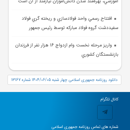
آموزشي، بهره‌مند شدن دانش‌آموزان نيازمند از آن است
افتتاح رسمي واحد فولادسازي و ريخته گري فولاد
سفيددشت گروه فولاد مبارکه توسط رئيس جمهور
واريز مرحله نخست وام ازدواج 16 هزار نفر از فرزندان
بازنشستگان کشوري
دانلود روزنامه جمهوری اسلامی چهار شنبه 1404/06/05 شماره 13167
کانال تلگرام
شماره های تماس روزنامه جمهوری اسلامی