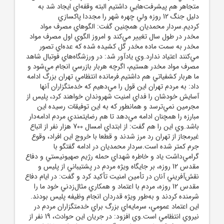
متجاهر هم پيشرفت‌هايي داشتيم‌ البته وقفه‌اي ايجاد شد به
دليل جنگ 12 روزه ولي چهره شهر را مجددا پاکسازي
کرديم.سردار محمديان همچنين گفت: الگوهاي مصرف مواد
مخدر در طول سال تغيير مي‌کند و امروز الگوي اول مصرف مواد
مخدر به سمت ماده مخدر گل کشيده شده که عده‌اي تصور
مي‌کنند اعتياد ندارد.وي يادآور شد: در ورزشگاه‌هاي فوتبال شاهد
مصرف مواد مخدر هستيم، اگرچه هربار بازرسي انجام مي‌شود و
ما هربار کشفياتي هم داشتيم.فرمانده انتظامي تهران بزرگ ادامه
داد: به مردم تهران اين قول را مي‌دهيم که خدمتگزاران آنها
آسايش خودشان را فداي امنيت شهروندان خواهند کرد، پليس از
مجرمين نمي‌ترسد و همانطور که به اين توفيقات رسيده اين
مبارزه را همچنان ادامه مي‌دهد تا هم رضايتمندي مردم ادامه‌دار
باشد.وي اين را هم گفت: از ابتداي امسال 700 هزار نفر از اتباع
غيرمجاز از تهران رد مرز شدند و قطعا با خروج اين افراد، وقوع
جرم کمتر شده است.سردار محمديان در ادامه گفتگو با
گرامي‌داشت ياد و خاطره شهداي حمله رژيم صهيونيستي و دفاع
مقدس 12 روزه، بر جايگاه ويژه مردم در پشتيباني از پليس و
نقش‌آفريني آنان در تأمين امنيت تأکيد کرد و گفت: در ايام دفاع
مقدس 12 روزه، مردم با اعتماد و همکاري مثال‌زدني خود ما را
شرمنده کردند و به‌طور ويژه قدردان انجام وظيفه پليس بودند.
اين اعتماد عمومي، سرمايه‌اي بزرگ براي خدمتگزاران مردم در
نيروي انتظامي است.وي افزود: در جريان اين حوادث، 19 نفر از