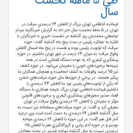
طي 5 ماهه نخست
سال
فرمانده انتظامي تهران بزرگ از کاهش 24 درصدي سرقت در
تهران در 5 ماهه نخست سال خبر داد.به گزارش خبرنگارما سردار
عباسعلي محمديان روز گذشته در نشست خبري با خبرنگاران با
اشاره به عملکرد پليس در مدت پنج ماه گذشته گفت: حوزه
سرقت که اولويت پليس بوده و هست در پنج ماه امسال کاهش
وقوع سرقت به ميزان 24 درصد در شهر تهران داشتيم. در حوزه
پيشگيري کيفري که به عهده دستگاه قضائي است در همه
زمينه‌ها برخورد‌هاي خوبي با مجرمان مي‌شود. در حوزه کشف
نيز 95 درصد وقوعات به کشف انجاميده و همچنان همکاران ما
پيگير هستند. در برخي از حوزه‌ها مثل حوزه سرقت‌هاي خشن
که يکي از اولويت‌هاي پليس بود ما کاهش 34 درصدي را
داشتيم.فرمانده انتظامي تهران بزرگ نتيجه همکاري با دستگاه
قضا، صدور مجوز‌هاي پيشگيري کيفري و برخورد‌هاي قانوني
مؤثر با مجرمان را کاهش 24 درصدي وقوع سرقت در تهران
معرفي کرد و گفت: در حوزه سرقت‌هاي مسلحانه نيز نسبت به
سال گذشته کاهش 64 درصدي به دست آمده است.وي درباره
آمار قتل هم گفت: در اين حوزه با کاهش 26 درصدي مواجه
بوديم و در حوزه آدم ربايي و گروگانگيري هم با کاهش 25
درصدي نسبت به سال گذشته مواجه شديم. در بحث معتادان