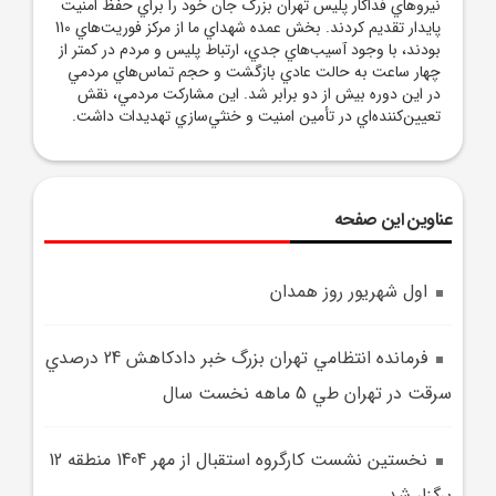
نيرو‌هاي فداکار پليس تهران بزرگ جان خود را براي حفظ امنيت
پايدار تقديم کردند. بخش عمده شهداي ما از مرکز فوريت‌هاي 110
بودند، با وجود آسيب‌هاي جدي، ارتباط پليس و مردم در کمتر از
چهار ساعت به حالت عادي بازگشت و حجم تماس‌هاي مردمي
در اين دوره بيش از دو برابر شد. اين مشارکت مردمي، نقش
تعيين‌کننده‌اي در تأمين امنيت و خنثي‌سازي تهديدات داشت.
عناوین این صفحه
اول شهريور روز همدان
فرمانده انتظامي تهران بزرگ خبر دادکاهش 24 درصدي
سرقت در تهران طي 5 ماهه نخست سال
نخستين نشست کارگروه استقبال از مهر 1404 منطقه 12
برگزار شد