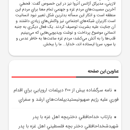
لازيني، مديرکل آژانس آنروا نيز در اين خصوص گفت: قحطي
آخرين مصيبت‌هاي مردم غزه و جهنمي تمام معنا براي مردم اين
منطقه است و انکار اين مسأله بدترين شکل تعبير نبود انسانيت
است.کاربران شبکه‌هاي اجتماعي نيز واکنش‌هاي زيادي داشتند و
آن جنايت عليه بشريت توصيف کردند. يک فعال ديگري به جنبه
انساني موضوع پرداخت و نوشت ويديويي‌هايي که مي‌بينيم
قلب‌ها را به آتش مي‌کشد؛ مردم غزه ساعت‌ها به خاطر عدس و
يا سوپ سرپا ايستاده اند، خدايا... ما را ببخش.
عناوین این صفحه
نامه سرگشاده بيش از 200 ديپلمات اروپايي براي اقدام
فوري عليه رژيم صهيونيستيديپلمات‌هاي ارشد و سفراي
بازتاب خداحافظي دختربچه اهل غزه با پدر
شهيدشخداحافظي دختر بچه فلسطيني اهل غزه با پدر