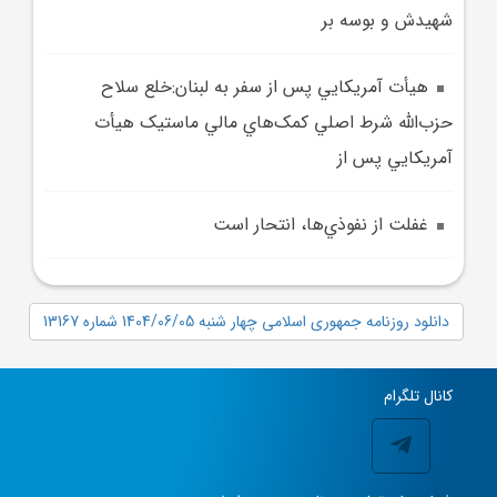
شهيدش و بوسه بر
هيأت آمريکايي پس از سفر به لبنان:خلع سلاح
حزب‌الله شرط اصلي کمک‌هاي مالي ماستيک هيأت
آمريکايي پس از
غفلت از نفوذي‌ها، انتحار است
دانلود روزنامه جمهوری اسلامی چهار شنبه 1404/06/05 شماره 13167
کانال تلگرام