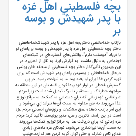
بچه فلسطيني اهل غزه
با پدر شهيدش و بوسه
بر
بازتاب خداحافظي دختربچه اهل غزه با پدر شهيدشخداحافظي
دختر بچه فلسطيني اهل غزه با پدر شهيدش و بوسه بر پاهاي او
با فرياد "دوستت دارم"، واکنش‌هاي گسترده‌اي در شبکه‌هاي
اجتماعي به دنبال داشت. به گزارش ايرنا به نقل از الجزيره، در
اين ويديوي تأثيرگذار دختر بچه فلسطيني از منطقه خان يونس
درحال خداحافظي و بوسيدن پاهاي پدر شهيدش است که براي
تهيه کردن غذا براي او رفته بود اما به شهادت رسيد. در پي
گسترش قحطي در نوار غزه پيدا کردن لقمه نان در اين منطقه به
مواجهه خطرناک و مستقيم با مرگ تبديل شده است زيرا مردم
غيرنظامي غزه زماني که براي دستيابي به کمک‌ها به مراکز توزيع
غذا مي‌روند به طور مداوم به سمت آن‌ها تيراندازي مي‌شود و
اين امر بازتاب دهنده عمق مشکلات و رنج‌هاي انساني مردم غزه
است.در اين راستا، کاترين راسل، مدير يونيسف تأکيد کرد: مردم
غزه زماني که براي دريافت غذا به مراکز توزيع کمک‌ها مي‌روند
به سمت آن‌ها تيراندازي مي‌شود، کودکان غزه ماه‌هاي زيادي
غذاي کافي ندارند و حتي توان گريه کردن هم ندارند.فيليپ