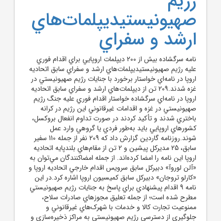
رژيم
صهيونيستيديپلمات‌هاي
ارشد و سفراي
نامه سرگشاده بيش از 200 ديپلمات اروپايي براي اقدام فوري
عليه رژيم صهيونيستيديپلمات‌هاي ارشد و سفراي سابق اتحاديه
اروپا در نامه‌اي خواستار برخورد با جنايات رژيم صهيونيستي در
غزه شدند.209 تن از ديپلمات‌هاي ارشد و سفراي سابق اتحاديه
اروپا در نامه‌اي سرگشاده خواستار اقدام فوري عليه جنگ رژيم
صهيونيستي در غزه و اقدامات غيرقانوني اين رژيم در کرانه
باختري شدند و تأکيد کردند در صورت تداوم انفعال بروکسل،
کشورهاي اروپايي بايد به‌طور فردي يا گروهي وارد عمل
شوند.روزنامه گاردين گزارش داد که 209 نفر از جمله 110 سفير
سابق، 25 مديرکل پيشين و 2 تن از مقام‌هاي بلندپايه اتحاديه
اروپا اين نامه را امضا کرده‌اند. از جمله امضاکنندگان مي‌توان به
«آلن لوروآ» دبيرکل سابق سرويس اقدام خارجي اتحاديه اروپا و
«کارلو تروجان» دبيرکل سابق کميسيون اروپا اشاره کرد.در اين
نامه 9 اقدام پيشنهادي براي پاسخ به جنايات رژيم صهيونيستي
مطرح شده است؛ از جمله تعليق مجوزهاي صادرات سلاح،
ممنوعيت تجارت کالا و خدمات با شهرک‌هاي غيرقانوني و
جلوگيري از دسترسي رژيم صهيونيستي به مراکز ذخيره‌سازي و