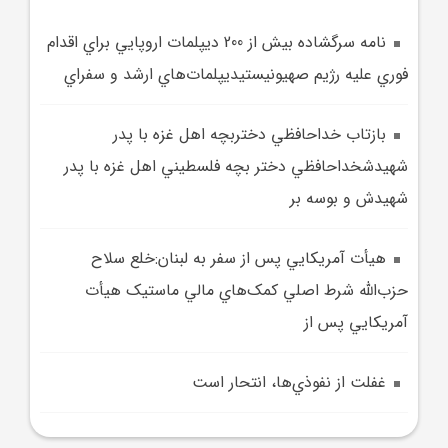
نامه سرگشاده بيش از 200 ديپلمات اروپايي براي اقدام
فوري عليه رژيم صهيونيستيديپلمات‌هاي ارشد و سفراي
بازتاب خداحافظي دختربچه اهل غزه با پدر
شهيدشخداحافظي دختر بچه فلسطيني اهل غزه با پدر
شهيدش و بوسه بر
هيأت آمريکايي پس از سفر به لبنان:خلع سلاح
حزب‌الله شرط اصلي کمک‌هاي مالي ماستيک هيأت
آمريکايي پس از
غفلت از نفوذي‌ها، انتحار است