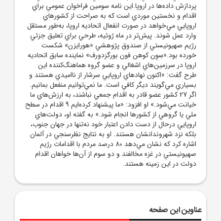
پردازش داده‌ها در اروپا.اين نامه سومين فراخوان عمومي براي
اقدام و نخستين موردي است که به صراحت از کشورهاي
اروپايي مي‌خواهد در صورت انفعال اتحاديه اروپا، به‌طور مستقل
وارد عمل شوند. پيش‌تر در ماه ژوئيه، طرحي براي تعليق جزئي
رژيم صهيونيستي از صندوق پژوهشي «هورايزن» شکست
خورده بود.«سِوِن کوهن فون بورگزدورف» نماينده سابق اتحاديه
اروپا در سرزمين‌هاي اشغالي و عضو گروه هماهنگ‌کننده اين
طرح گفت: «اکنون نهادهاي اروپايي سرشار از نااميدي هستند و
بسياري مي‌گويند ديگر کافي است. ما نمي‌توانيم منفعل بمانيم.
اگر 27 کشور عضو قادر به اقدام جمعي نباشند، به ارزش‌هاي ما
خيانت مي‌شود.» او افزود: «ما پيشنهاد کرده‌ايم 9 اقدام در سطح
ملي يا گروهي از کشورها انجام شود.» به گفته او، دولت‌هاي
اروپايي درحال از دست دادن اعتبار خود نه‌تنها در جهان جنوب،
بلکه نزد شهروندانشان هستند. او به نتايج نظرسنجي در آلمان
اشاره کرد که نشان مي‌دهد 80 درصد مردم با اقدامات رژيم
صهيونيستي در غزه مخالفند و دو سوم از آن‌ها خواهان اقدام
دولت در اين زمينه هستند.
عناوین این صفحه