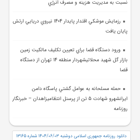
نسبت به مديريت هزينه‌ و مصرف انرژي
رزمايش موشکي اقتدار پايدار 1404 نيروي دريايي ارتش
پايان يافت
ورود دستگاه قضا براي تعيين تکليف مالکيت زمين
بازار گل شهيد محلاتيشهردار منطقه 14 تهران از دستگاه
قضا
حمله مسلحانه به عوامل گشتي پاسگاه دامن
ايرانشهرو شهادت 5 تن از پرسنل انتظاميزاهدان – خبرنگار
روزنامه
دانلود روزنامه جمهوری اسلامی دوشنبه 1404/06/03 شماره 13165