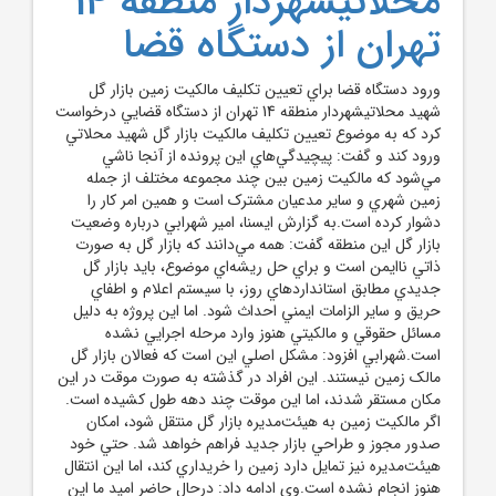
محلاتيشهردار منطقه 14
تهران از دستگاه قضا
ورود دستگاه قضا براي تعيين تکليف مالکيت زمين بازار گل
شهيد محلاتيشهردار منطقه 14 تهران از دستگاه قضايي درخواست
کرد که به موضوع تعيين تکليف مالکيت بازار گل شهيد محلاتي
ورود کند و گفت: پيچيدگي‌هاي اين پرونده از آنجا ناشي
مي‌شود که مالکيت زمين بين چند مجموعه مختلف از جمله
زمين شهري و ساير مدعيان مشترک است و همين امر کار را
دشوار کرده است.به گزارش ايسنا، امير شهرابي درباره وضعيت
بازار گل اين منطقه گفت: همه مي‌دانند که بازار گل به صورت
ذاتي ناايمن است و براي حل ريشه‌اي موضوع، بايد بازار گل
جديدي مطابق استانداردهاي روز، با سيستم اعلام و اطفاي
حريق و ساير الزامات ايمني احداث شود. اما اين پروژه به دليل
مسائل حقوقي و مالکيتي هنوز وارد مرحله اجرايي نشده
است.شهرابي افزود: مشکل اصلي اين است که فعالان بازار گل
مالک زمين نيستند. اين افراد در گذشته به صورت موقت در اين
مکان مستقر شدند، اما اين موقت چند دهه طول کشيده است.
اگر مالکيت زمين به هيئت‌مديره بازار گل منتقل شود، امکان
صدور مجوز و طراحي بازار جديد فراهم خواهد شد. حتي خود
هيئت‌مديره نيز تمايل دارد زمين را خريداري کند، اما اين انتقال
هنوز انجام نشده است.وي ادامه داد: درحال حاضر اميد ما اين