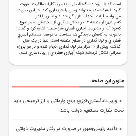
است که با ورود دستگاه قضايي، تعيين تکليف مالکيت صورت
گيرد تا هيئت‌مديره بتواند زمين را خريداري کند. در اين صورت
مي‌توانيم فرآيند احداث بازار گل جديد و ايمن را آغاز
کنيم.شهردار منطقه 14 در بخش ديگري از سخنانش به موضوع
کمبود آب و مديريت آبياري فضاي سبز منطقه اشاره کرد و گفت:
با توجه به کاهش بارندگي‌ها، سياست ما توسعه سيستم آبياري
قطره‌اي و لوله‌گذاري در سطح منطقه است. تنها در يک سال
گذشته بيش از 20 هزار متر لوله‌گذاري انجام شده و در هر پروژه
عمراني تلاش کرده‌ايم شبکه آبياري قطره‌اي را پياده‌سازي کنيم.
عناوین این صفحه
وزير دادگستري:توزيع برنج وارداتي با ارز ترجيحي بايد
تحت نظارت مستقيم دولت باشد
تأکيد رئيس‌جمهور بر ضرورت در رفتار مديريت دولتي