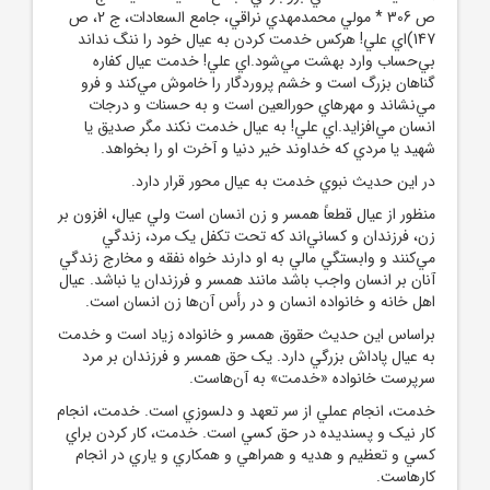
ص 306 * مولي محمدمهدي نراقي، جامع السعادات، ج 2، ص
147)‌اي علي! هرکس خدمت کردن به عيال خود را ننگ نداند
بي‌حساب وارد بهشت مي‌شود.‌اي علي! خدمت عيال کفاره
گناهان بزرگ است و خشم پروردگار را خاموش مي‌کند و فرو
مي‌نشاند و مهرهاي حورالعين است و به حسنات و درجات
انسان مي‌افزايد.‌اي علي! به عيال خدمت نکند مگر صديق يا
شهيد يا مردي که خداوند خير دنيا و آخرت او را بخواهد.
در اين حديث نبوي خدمت به عيال محور قرار دارد.
منظور از عيال قطعاً همسر و زن انسان است ولي عيال، افزون بر
زن، فرزندان و کساني‌اند که تحت تکفل يک مرد، زندگي
مي‌کنند و وابستگي مالي به او دارند خواه نفقه و مخارج زندگي
آنان بر انسان واجب باشد مانند همسر و فرزندان يا نباشد. عيال
اهل خانه و خانواده انسان و در رأس آن‌ها زن انسان است.
براساس اين حديث حقوق همسر و خانواده زياد است و خدمت
به عيال پاداش بزرگي دارد. يک حق همسر و فرزندان بر مرد
سرپرست خانواده «خدمت» به آن‌هاست.
خدمت، انجام عملي از سر تعهد و دلسوزي است. خدمت، انجام
کار نيک و پسنديده در حق کسي است. خدمت، کار کردن براي
کسي و تعظيم و هديه و همراهي و همکاري و ياري در انجام
کارهاست.