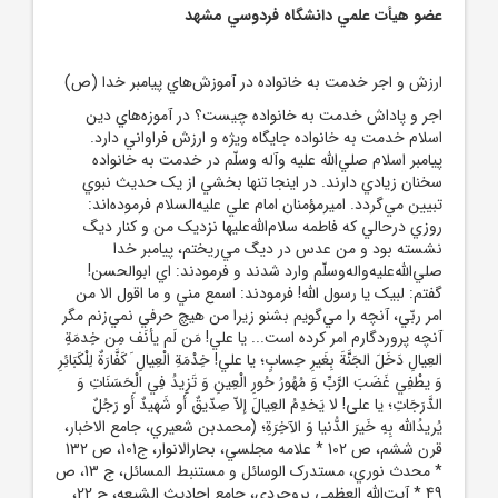
عضو هيأت علمي دانشگاه فردوسي مشهد
ارزش و اجر خدمت به خانواده در آموزش‌هاي پيامبر خدا (ص)
اجر و پاداش خدمت به خانواده چيست؟ در آموزه‌هاي دين
اسلام خدمت به خانواده جايگاه ويژه‌ و ارزش فراواني دارد.
پيامبر اسلام صلي‌الله‌ عليه ‌وآله‌ وسلّم در خدمت به خانواده
سخنان زيادي دارند. در اينجا تنها بخشي از يک حديث نبوي
تبيين مي‌گردد. اميرمؤمنان امام علي عليه‌السلام فرموده‌اند:
روزي درحالي که فاطمه سلام‌الله‌عليها نزديک من و کنار ديگ
نشسته بود و من عدس در ديگ مي‌ريختم، پيامبر خدا
صلي‌الله‌عليه‌واله‌وسلّم وارد شدند و فرمودند: ‌اي ابوالحسن!
گفتم: لبيک يا رسول الله! فرمودند: اسمع مني و ما اقول الا من
امر ربّي، آنچه را مي‌گويم بشنو زيرا من هيچ حرفي نمي‌زنم مگر
آنچه پروردگارم امر کرده است... يا علي! مَن لَم يأنَف مِن خِدمَةِ
العِيالِ دَخَلَ الجَنَّةَ بِغَيرِ حِسابٍ؛ يا علي! خِدْمَةِ الْعِيالِ َ کَفَّارَةٌ لِلْکَبَائِرِ
وَ يطْفِي غَضَبَ الرَّبِّ وَ مُهُورُ حُورِ الْعِينِ وَ تَزِيدُ فِي الْحَسَنَاتِ وَ
الدَّرَجَاتِ؛ يا على! لا يَخدِمُ العِيالَ إلاّ صِدّيقٌ أَو شَهيدٌ أَو رَجُلٌ
يُريدُ‌الله بِهِ خَيرَ الدُّنيا وَ الآخِرَةِ؛ (محمدبن شعيري، جامع الاخبار،
قرن ششم، ص 102 * علامه مجلسي، بحارالانوار، ج101، ص 132
* محدث نوري، مستدرک الوسائل و مستنبط المسائل، ج 13، ص
49 * آيت‌الله العظمي بروجردي، جامع احاديث الشيعه، ج 22،