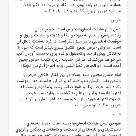
همانند ابليس در راه نابودي دين گام بر مي‌دارند. تکبر باعث
مي‌شود دين را زير پا بگذارند و دين را رها کنند.
حرص
عامل دوم هلاکت انسان‌ها حرص است. حرص نوعي
زياده‌خواهي و طمع به ثروت و غذا و قدرت و رياست و پول و
موقعيت اجتماعي يا هر چيز ديگر است که فرد به‌شدت دنبال آن
است. در واقع حرص نوعي اشتياق سيري‌ناپذير است که خود را
به تلاش بيش از حد و نامعقول و گناه براي به‌دست آوردن آنچه
مي‌‌خواهد مي‌کشاند. در اين حديث درباره نتيجه حرص چنين
آمده است: «و الحِرصُ عَدُوُّ النَّفسِ و بهِ اُخرِجَ آدَمُ مِن الجَنَّةِ»
امام حسن مجتبي عليه‌السلام در اين گفتار اخلاقي حرص را
دشمن نفس انسان ناميده‌اند که بر اثر آن حضرت آدم از بهشت
رانده شد. حرص و آز و طمع صفت زشت و مذمومي است که
آدم را دانسته و از روي علم به گناه وا مي‌دارد؛ مثل حرص
حضرت آدم به خوردن از شجره ممنوعه. اهل ايمان بر اثر همين
حرص به گناه آلوده مي‌شوند.
حسد
سومين عامل هلاکت انسان‌ها حسد است. حسد به‌معناي
ناخوشايندي و ناپسندي از نعمت‌ها و داشته‌هاي ديگران و آرزوي
از دست رفتن آن نعمت‌هاست. حسادت علاقه به نابودي و از