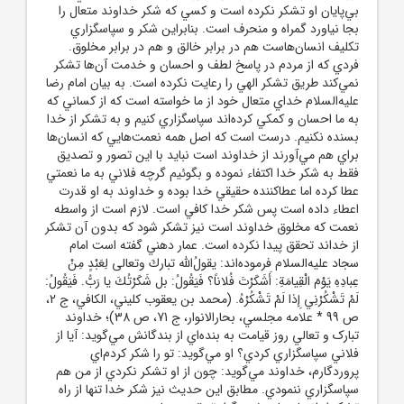
بي‌پايان او تشکر نکرده است و کسي که شکر خداوند متعال را
بجا نياورد گمراه و منحرف است. بنابراين شکر و سپاسگزاري
تکليف انسان‌هاست هم در برابر خالق و هم در برابر مخلوق.
فردي که از مردم در پاسخ لطف و احسان و خدمت آن‌ها تشکر
نمي‌کند طريق تشکر الهي را رعايت نکرده است. به بيان امام رضا
عليه‌السلام خداي متعال خود از ما خواسته است که از کساني که
به ما احسان و کمکي کرده‌اند سپاسگزاري کنيم و به تشکر از خدا
بسنده نکنيم. درست است که اصل همه نعمت‌هايي که انسان‌ها
براي هم مي‌آورند از خداوند است نبايد با اين تصور و تصديق
فقط به شکر خدا اکتفاء نموده و بگوئيم گرچه فلاني به ما نعمتي
عطا کرده اما عطاکننده حقيقي خدا بوده و خداوند به او قدرت
اعطاء داده است پس شکر خدا کافي است. لازم است از واسطه
نعمت که مخلوق خداوند است نيز تشکر شود که بدون آن تشکر
از خداند تحقق پيدا نکرده است. عمار دهني گفته است امام
سجاد عليه‌السلام فرموده‌اند: يقولُ‌الله تباركَ وتعالى لِعَبْدٍ مِنْ
عِبادِهِ يَوْمَ الْقِيامَةِ: أَشَكَرْتَ فُلاناً؟ فَيَقُولُ: بل شَكَرْتُكَ يا رَبُّ. فَيَقُولُ:
لَمْ تَشْكُرْنِي إِذا لَمْ تَشْكُرْهُ. (محمد بن يعقوب کليني، الکافي، ج 2،
ص 99 * علامه مجلسي، بحارالانوار، ج 71، ص 38)؛ خداوند
تبارک و تعالي روز قيامت به بنده‌اي از بندگانش مي‌گويد: آيا از
فلاني سپاسگزاري کردي؟ او مي‌گويد: تو را شکر کردم‌اي
پروردگارم، خداوند مي‌گويد: چون از او تشکر نکردي از من هم
سپاسگزاري ننمودي. مطابق اين حديث نيز شکر خدا تنها از راه