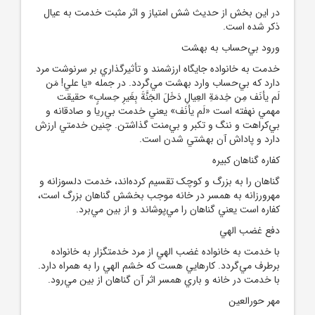
در اين بخش از حديث شش امتياز و اثر مثبت خدمت به عيال
ذکر شده است.
ورود بي‌حساب به بهشت
خدمت به خانواده جايگاه ارزشمند و تأثيرگذاري بر سرنوشت مرد
دارد که بي‌حساب وارد بهشت مي‌گردد. در جمله «يا علي! مَن
لَم يأنَف مِن خِدمَةِ العِيالِ دَخَلَ الجَنَّةَ بِغَيرِ حِسابٍ» حقيقت
مهمي نهفته است «لَم يأنَف» يعني خدمت بي‌ريا و صادقانه و
بي‌کراهت و ننگ و تکبر و بي‌منت گذاشتن. چنين خدمتي ارزش
دارد و پاداش آن بهشتي شدن است.
کفاره گناهان کبيره
گناهان را به بزرگ و کوچک تقسيم کرده‌اند، خدمت دلسوزانه و
مهرورزانه به همسر در خانه موجب بخشش گناهان بزرگ است،
کفاره است يعني گناهان را مي‌پوشاند و از بين مي‌برد.
دفع غضب الهي
با خدمت به خانواده غضب الهي از مرد خدمتگزار به خانواده
برطرف مي‌گردد. کارهايي هست که خشم الهي را به همراه دارد.
با خدمت در خانه و باري همسر اثر آن گناهان از بين مي‌رود.
مهر حورالعين