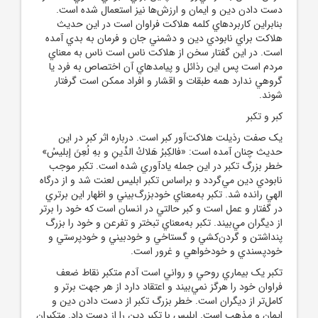
دست دادن دين و ايمان و ارزش‌ها نيز استعمال شده است.
بنابراين کاربردهاي کلمه هلاکت فراوان است در اين حديث
هلاکت براي نابودي دين و دشمني جان و فرمان‌ به بدي آمده
است. در اين گفتار سخن از هلاکت ناس است ناس به معناي
مردم است پس اين رذائل و پيامدهاي آن اختصاص به فرد يا
گروهي ندارد همه طبقات و اقشار و افراد ممکن است گرفتار
شوند.
کبر و تکبر
يک صفت رذيلت هلاکت‌آور کبر است. درباره اثر کبر در اين
حديث چنان آمده است: «فالكِبرُ هَلاكُ الدِّينِ و بهِ لُعِنَ إبليسُ»
خطر بزرگ تکبر در اين جمله يادآوري شده است. تکبر موجب
نابودي دين مي‌گردد و براساس تکبر ابليس لعنت شد و از درگاه
الهي رانده شد. تکبر به‌معناي خودبزرگ‌بيني و اظهار اين برتري
در گفتار و عمل است و کبر حالتي در انسان است که خود را برتر
از ديگران مي‌بيند. تکبر به‌معناي تبختر و تفرعن و خود را بزرگ
پنداشتن و گردن‌کشي و گستاخي و خودبيني و خودپرستي و
خودپسندي و خودخواهي و غرور است.
تکبر يک بيماري روحي و رواني است آدم متکبر نقاط ضعف
فراوان خود را هرگز نمي‌بيند و اعتقاد دارد از هر جهت برتر و
کامل‌تر از ديگران است. خطر بزرگ تکبر از دست دادن دين و
ايمان و مذهب است. ابليس با تکبر دين را از دست داد. متکبران