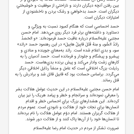
بين رفتن آنچه ديگران دارند و ناراحتي از موفقيت و خوشبختي
ديگران است. حسد بدخواهي و رشک بردن و ناخشنودي از
امتيازات ديگران است.
حسد احساسي است که هنگام کمبود نسبت ‌به ويژگي و
دستاورد و داشته‌هاي برتر فرد ديگر روي مي‌دهد. امام حسن
مجتبي عليه‌السلام درباره عاقبت حسد فرموده‌اند: «و الحَسَدُ
رائدُ السُّوءِ و مِنهُ قَتَلَ قابِيلُ هابِيلَ» در اين رهنمود حسد «رائد»
سوء و بدي اعلام شده است. رائد به‌معناي جوينده و منادي و
پيشرو و پيشگام و جلودار و فرمانده است. حسد آدميان را به
کارهاي زشت وادار مي‌کند و پيش برنده بدي‌هاست. حسد
رذيلت بزرگ اخلاقي است که عامل و منشأ رذايل اخلاقي ديگر
مي‌گردد. براساس حسادت بود که قابيل قاتل شد و برادرش را به
قتل رساند.
امام حسن مجتبي عليه‌السلام در اين حديث عوامل هلاکت بشر
را معرفي نموده‌اند و سرانجام و خطر و پيامد هريک را نيز بيان
کرده‌اند. اين هشدارها‌ي بزرگ براي احساس خطر و اقدام
انسان‌ها براي نجات خود از هلاکت و نابودي است. عموم مردم
از هلاکت گريزان‌ هستند. امام دوّم عوامل هلاکت را نام برده‌اند
تا انسان‌ها خود را از آن‌ها پاک کنند و از هلاکت دور شوند.
ضرورت تشکر از مردم در حديث امام رضا عليه‌السلام