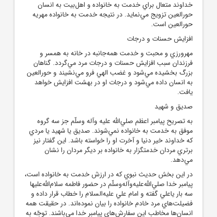
خداوند متعال براي خدمت به خانواده و اهل‌بيت به انسان
حورالعين تزويج مي‌نمايد. در نتيجه خدمت به خانواده مهريه
حورالعين است.
افزايش حسنات و درجات
مهرورزي و محبت و خدمت همه‌جانبه در خانه به همسر و
فرزندان سبب افزايش حسنات و درجات مرد مي‌گردد. گناهان
بزرگ بخشيده مي‌شود و غضب الهي فرو مي‌نشيند و حورالعين
به انسان داده مي‌شود و درجات او در بهشت افزايش خواهد
يافت.
صديق و شهيد
به تصريح پيامبر اعظم صلي‌الله‌ عليه ‌وآله ‌وسلّم جز سه گروه
موفق به خدمت به خانواده نمي‌شوند. صديق يا شهيد يا مردي
که خداوند خير دنيا و آخرت او را خواسته باشد. اين گفتار نيز
برتري مردان خدمتگزار به خانواده بر ديگر مردان را نشان
مي‌دهد.
در اين بخش حديث نبوي که در ارزش خدمت به خانواده است،
پيامبر خدا صلي‌الله‌عليه‌وآله‌وسلّم در حضور فاطمه سلام‌الله‌عليها
سه ‌بار ياعلي گفته و امام علي عليه‌السلام را خطاب قرار داده و
فضيلت‌هاي مرد خادم خانواده را بيان نموده‌اند. در حقيقت همه
انسان‌ها مخاطب اين سفارش‌هاي پيامبر خدا مي‌باشند. توجّه به