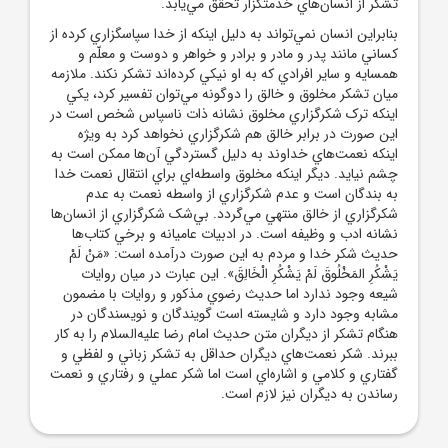
تشکر از انسان‌هاي خدمتگزار تحقق مي‌يابد.
بنابراين انسان نمي‌تواند به دليل اينکه از خدا سپاسگزاري کرده از
کساني مانند پدر و مادر و برادر و خواهر و دوست و معلّم و
همسايه و ساير افرادي که به او نيکي کرده‌اند تشکر نکند. ملازمه
ميان تشکر مخلوق و خالق را دوگونه مي‌توان تفسير کرد، يکي
اينکه ترک شکرگزاري مخلوق نشانه ذات ناسپاس شخص است در
اين صورت در برابر خالق هم شکرگزاري نخواهد کرد به ‌ويژه
اينکه نعمت‌هاي خداوند به دليل گستردگي آن‌ها ممکن است به
چشم نيايد. ديگر اينکه مخلوق واسطه‌اي براي انتقال نعمت خدا
به بندگان است و عدم شکرگزاري از واسطه نعمت به عدم
شکرگزاري از خالق منتهي مي‌گردد. بي‌شک شکرگزاري از انسان‌ها
نشانه ادب و وظيفه است. در ادبيات عاميانه و برخي کتاب‌ها
حديث شکر خدا و مردم به اين صورت درآمده است: «مَنْ لَمْ
يَشْكُرِ المَخْلُوقَ لَمْ يَشْكُرِ الْخَالِقَ». اين عبارت در ميان روايات
شيعه وجود ندارد اما حديث رضوي مذکور و روايات با مضمون
مشابه وجود دارد و شايسته است گويندگان و نويسندگان در
هنگام تشکر از ديگران متن حديث امام رضا عليه‌السلام را به کار
ببرند. شکر نعمت‌هاي ديگران حداقل به تشکر زباني و لفظي و
گفتاري و کلامي و اشاره‌اي است اما شکر عملي و رفتاري و نعمت
رساندن به ديگران نيز لازم است.