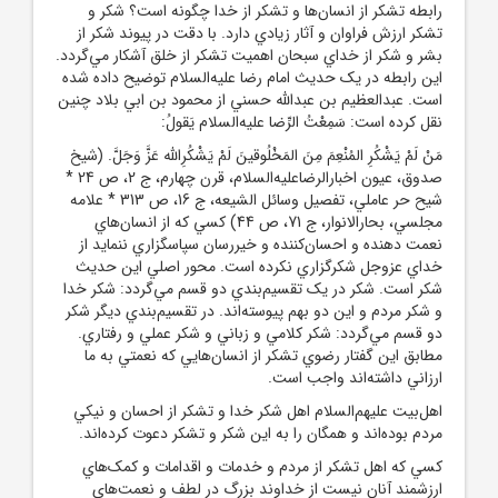
رابطه تشکر از انسان‌ها و تشکر از خدا چگونه است؟ شکر و
تشکر ارزش فراوان و آثار زيادي دارد. با دقت در پيوند شکر از
بشر و شکر از خداي سبحان اهميت تشکر از خلق آشکار مي‌گردد.
اين رابطه در يک حديث امام رضا عليه‌السلام توضيح داده شده
است. عبدالعظيم بن عبدالله حسني از محمود بن ابي بلاد چنين
نقل کرده است: سَمِعْتُ الرِّضا عليه‌السلام يَقولُ:
مَنْ لَمْ يَشْكُرِ المُنْعِمَ مِنَ المَخْلُوقينَ لَمْ يَشْكُرِ‌الله عَزَّ وَجَلَّ. (شيخ
صدوق، عيون اخبارالرضاعليه‌السلام، قرن چهارم، ج 2، ص 24 *
شيح حر عاملي، تفصيل وسائل الشيعه، ج 16، ص 313 * علامه
مجلسي، بحارالانوار، ج 71، ص 44) کسي که از انسان‌هاي
نعمت دهنده و احسان‌کننده و خيررسان سپاسگزاري ننمايد از
خداي عزوجل شکرگزاري نکرده است. محور اصلي اين حديث
شکر است. شکر در يک تقسيم‌بندي دو قسم مي‌گردد: شکر خدا
و شکر مردم و اين دو بهم پيوسته‌اند. در تقسيم‌بندي ديگر شکر
دو قسم مي‌گردد: شکر کلامي و زباني و شکر عملي و رفتاري.
مطابق اين گفتار رضوي تشکر از انسان‌هايي که نعمتي به ما
ارزاني داشته‌اند واجب است.
اهل‌بيت عليهم‌السلام اهل شکر خدا و تشکر از احسان و نيکي
مردم بوده‌اند و همگان را به اين شکر و تشکر دعوت کرده‌اند.
کسي که اهل تشکر از مردم و خدمات و اقدامات و کمک‌هاي
ارزشمند آنان نيست از خداوند بزرگ در لطف و نعمت‌هاي