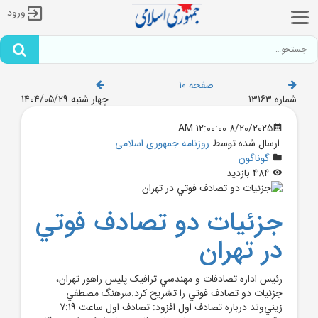
ورود
صفحه 10
شماره 13163
چهار شنبه 1404/05/29
8/20/2025 12:00:00 AM
ارسال شده توسط
روزنامه جمهوری اسلامی
گوناگون
484 بازدید
جزئيات دو تصادف فوتي
در تهران
رئيس اداره تصادفات و مهندسي ترافيک پليس راهور تهران،
جزئيات دو تصادف فوتي را تشريح کرد.سرهنگ مصطفي
زيني‌وند درباره تصادف اول افزود: تصادف اول ساعت 7:19