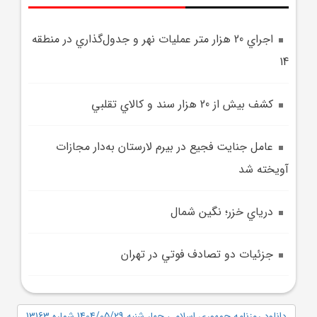
اجراي 20 هزار متر عمليات نهر و جدول‌گذاري در منطقه
14
کشف بيش از 20 هزار سند و کالاي تقلبي
عامل جنايت فجيع در بيرم لارستان به‌دار مجازات
آويخته شد
درياي خزر؛ نگين شمال
جزئيات دو تصادف فوتي در تهران
دانلود روزنامه جمهوری اسلامی چهار شنبه 1404/05/29 شماره 13163