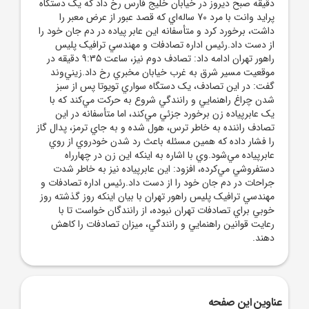
دقيقه صبح ديروز در خيابان خليج فارس رخ داد که يک دستگاه
پرايد وانت با مرد 70 ساله‌اي که قصد عبور از عرض معبر را
داشت، برخورد کرد و متأسفانه اين عابر پياده در دم جان خود را
از دست داد.رئيس اداره تصادفات و مهندسي ترافيک پليس
راهور تهران ادامه داد: تصادف دوم نيز، ساعت 9:35 دقيقه در
موقعيت مسير شرق به غرب خيابان مخبري رخ داد.زيني‌وند
گفت: در اين تصادف، يک دستگاه سواري تويوتا پس از سبز
شدن چراغ راهنمايي و رانندگي شروع به حرکت مي‌کند که با
يک عابرپياده زن برخورد جزئي مي‌کند، اما متأسفانه در اين
تصادف راننده به خاطر ترس، هول شده و به جاي ترمز، پدال گاز
را فشار داده که همين مسئله باعث رد شدن خودروي از روي
عابرپياده مي‌شود.وي با اشاره به اينکه اين زن در چهارراه
دستفروشي مي‌کرده، افزود: اين عابرپياده نيز به خاطر شدت
جراحات در دم جان خود را از دست داد.رئيس اداره تصادفات و
مهندسي ترافيک پليس راهور تهران با بيان اينکه روز گذشته روز
خوبي براي تصادفات تهران نبوده، از رانندگان خواست تا با
رعايت قوانين راهنمايي و رانندگي، ميزان تصادفات را کاهش
دهند.
عناوین این صفحه