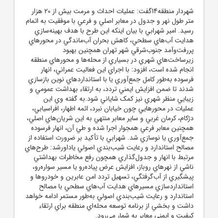
شهردار منطقه14گفت: عمليات احداث و مرمت بيش از 20 هزار
متر طول نهر و جدول در معابر اصلي و فرعي با موفقيت به اتمام
رسيد. امير شهرابي با بيان اينکه اين طرح با هدف بهينه‌سازي
هدايت آب‌هاي سطحي، کاهش بحران آب‌ماندگي در محورهاي
پررفت‌وآمد جنوب‌شرقي شهر تهران همچنين بهبود
زيرساخت‌هاي شهري در بسياري از محله‌ها و محورهاي منطقه
انجام شده است، افزود: با اجراي اين فعاليت عمراني، انهار
فرسوده به‌طور کامل جمع‌آوري يا با استانداردهاي نوين بازسازي
شدند تا ضمن افزايش ايمني تردد، به ارتقاء بهداشت عمومي و
زيبايي منظر شهري نيز کمک شاياني شود.به گفته وي اين
عمليات در محورهايي چون خيابان نبرد، ائمه اطهار، افراسيابي،
دژکام، کرمان غربي و ساير معابر منتهي به اين شريان‌هاي اصلي،
همچنين معابر فرعي همجوار اجرا شده و طي آن، انهار فرسوده
جمع‌آوري يا نوسازي شد. شهرابي با تأکيد بر ضرورت استفاده از
مصالح استاندارد و رعايت شيب‌بندي اصولي ياداورشد: طرح‌هاي
مرتبط با انهار و جدول‌گذاري همچون رفع مخاطرات بهداشتي
ناشي از نهرهاي روباز، افزايش عرض پياده‌رو يا مسير سواره‌رو،
پيشگيري از آب‌گرفتگي، تسهيل تردد امن عابرين و خودروها و
استانداردسازي مسيرهاي هدايت آب‌هاي سطحي با مصالح
استاندارد و رعايت شيب‌بندي اصولي به‌طور مستمر ادامه خواهد
داشت و بخشي از برنامه توسعه محله‌اي منطقه براي ارتقاء
کيفيت و ايمني معابر به شمار مي‌رود.