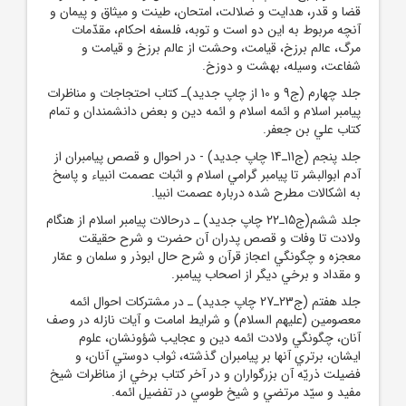
قضا و قدر، هدايت و ضلالت، امتحان، طينت و ميثاق و پيمان و
آنچه مربوط به اين دو است و توبه، فلسفه احکام، مقدّمات
مرگ، عالم برزخ، قيامت، وحشت از عالم برزخ و قيامت و
شفاعت، وسيله، بهشت و دوزخ.
جلد چهارم (ج9 و 10 از چاپ جديد)ـ کتاب احتجاجات و مناظرات
پيامبر اسلام و ائمه اسلام و ائمه دين و بعض دانشمندان و تمام
کتاب علي بن جعفر.
جلد پنجم (ج11ـ14 چاپ جديد) - در احوال و قصص پيامبران از
آدم ابوالبشر تا پيامبر گرامي اسلام و اثبات عصمت انبياء و پاسخ
به اشکالات مطرح شده درباره عصمت انبيا.
جلد ششم(ج15ـ22 چاپ جديد) ـ درحالات پيامبر اسلام از هنگام
ولادت تا وفات و قصص پدران آن حضرت و شرح حقيقت
معجزه و چگونگي اعجاز قرآن و شرح حال ابوذر و سلمان و عمّار
و مقداد و برخي ديگر از اصحاب پيامبر.
جلد هفتم (ج23ـ27 چاپ جديد) ـ در مشترکات احوال ائمه
معصومين (عليهم السلام) و شرايط امامت و آيات نازله در وصف
آنان، چگونگي ولادت ائمه دين و عجايب شؤونشان، علوم
ايشان، برتري آنها بر پيامبران گذشته، ثواب دوستي آنان، و
فضيلت ذريّه آن بزرگواران و در آخر کتاب برخي از مناظرات شيخ
مفيد و سيّد مرتضي و شيخ طوسي در تفضيل ائمه.