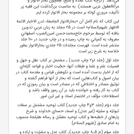
مي‌‏دهد. (گرچه كتب عمده و منبع، همچون بحار الأنوار و
مرآة‌العقول عربى هستند). به مناسبت بزرگداشت اين فقيه پر
تأليف، مروري کوتاه بر مجموعه بحار الانوار کرده ايم.
اين کتاب که نام کامل آن «بحارالانوار الجامعة، لدرر الاخبار الائمة
الاطهار عليهم‌السلام» است در 25 مجلد به زبان عربي تدوين
يافته که توسط مرحوم حاج‌محمدحسن امين‌الضرب اصفهاني
معروف به کمپاني به چاپ رسيده و در چاپ جديد در 110 جلد
منتشر شده است. فهرست مجلدات 25 جلدي بحارالانوار بطور
خلاصه به شرح زير است.
جلد اوّل (جلد 1و2 چاپ جديد) ـ مشتمل بر کتاب عقل و جهل و
فضيلت علم و علما و طبقات آنها، حجّيت اخبار و قواعد کليّه‌اي
که از اخبار بدست آمده است و نکوهش قياس و مقدمه کتاب در
بيان اصول و کتاب‌هايي است که بحار از آنها فراهم گشته و
توثيق مصادر و اختلافي که در مصادر است و بيان رموزي که در
کتاب به کار رفته و خواننده بايد بر آن رموز واقف باشد و
اصطلاحات مؤلّف در اختصار اسناد و غير اين امور.
جلد دوّم (جلد 3و4 چاپ جديد) کتاب توحيد مشتمل بر صفات
ثبوتيّه و سلبيّه (غير عدل) و اسماء حسناي خداوند و شرح
پارهاي از خطبه‌ها و کتاب توحيد مفضّل و رساله هليلجة منسوب
به امام صادق (عليهم السلام).
جلد سوّم (ج 5ـ8 چاپ جديد)ـ کتاب عدل و مشيّت و اراده و