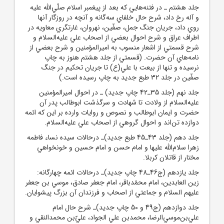
جلد هشتم ـ در فتنه‌هايي که بعد از پيغمبر اسلام صلّي‌الله عليه
و آله رخ داد، شرح حال خلفاي سه‌گانه و آنچه در روزگار آنها
روي داد، جريان جنگ جمل، صفّين، نهروان، غارتگري معاويه در
اطراف عراق و شرح احوال بعضي از اصحاب علي عليه‌السلام و
شرح قسمتي از اشعار منسوب به اميرالمؤمنين و شرح بعضي از
نامه‌هاي آن حضرت. (قسمتي از جلد هشتم هنوز به چاپ
نرسيده و تنها از بيعت با علي(ع) تا جريان تحکيم در جنگ
صفّين در جلد 32 طبع جديد به چاپ رسيده است.)
جلد نهم (جلد 35ـ42 چاپ جديد) ـ در احوال اميرالمؤمنين
عليه‌السلام از ولادت تا شهادت و سرگذشت ابوطالب پدر آن
حضرت و ايمان ابوطالب و نصوص و روايات وارده بر اين که ائمه
دوازده تن‌اند و احوال گروهي از اصحاب علي عليه‌السلام.
جلد دهم (جلد 43ـ45 طبع جديد)ـ درحالات سيده نساء فاطمه
زهرا سلام‌الله عليها و امام حسن و امام حسين و خونخواهي
مختار از قاتلان کربلا.
جلد يازدهم (ج46ـ48 چاپ جديد)ـ درحالات ائمه چهارگانه:
زين العابدين، امام محمّدباقر، امام جعفر صادق، موسي بن جعفر
عليهم السلام و جماعتي از اصحاب و فرزندان آن بزرگ پيشوايان.
جلد دوازدهم (ج49 و 50 چاپ جديد)ـ شرح حال امام
علي‌بن‌موسي‌الرضا، محمدبن علي الجواد، عليّ‌بن محمدالنقي و