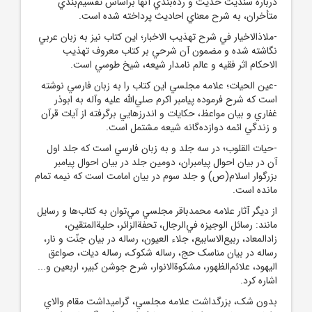
درباره سنديت حديث و رده‌بندي آنها براساس تقسيم‌بندي
متأخران، به شرح معناي احاديث پرداخته شده است.
-ملاذالاخيار في شرح تهذيب الاخبار؛ اين کتاب نيز به زبان عربي
نگاشته شده و مضمون آن شرحي بر کتاب معروف تهذيب
الاحکام اثر فقيه و عالم نامدار شيعه، شيخ طوسي است.
-عين الحيات؛ علامه مجلسي اين کتاب را به زبان فارسي نوشته
است که شرح فرموده پيامبر اکرم صلي‌الله عليه وآله به ابوذر
غفاري و بيان مواعظ، حکايات و اندرزهايي برگرفته از آيات قرآن
و زندگي ائمه دوازده‌گانه شيعه مشتمل است.
-حيات القلوب؛ در سه جلد و به زبان فارسي است که جلد اول
آن در بيان احوال پيامبران، دومين جلد در بيان احوال پيامبر
بزرگوار اسلام(ص) و جلد سوم در بيان امامت است که نيمه تمام
مانده است.
از ديگر آثار علامه محمدباقر مجلسي مي‌توان به کتاب‌ها و رسايل
مانند: رسائل الوجيزه في‌الرجال، تحفةالزائر، حلية‌المتقين،
زادالمعاد، ربيع‌الاسابيع، جلاء العيون، رساله در بيان جنّت و نار،
رساله در بيان مناسک حج، رساله شکوک، رساله ديات، صواعق
اليهود، علائم‌الظهور، مشکوة‌الانوار، شرح جوشن کبير، اربعين و...
اشاره کرد.
بدون شک، بزرگداشت علامه مجلسي، گراميداشت مقام والاي