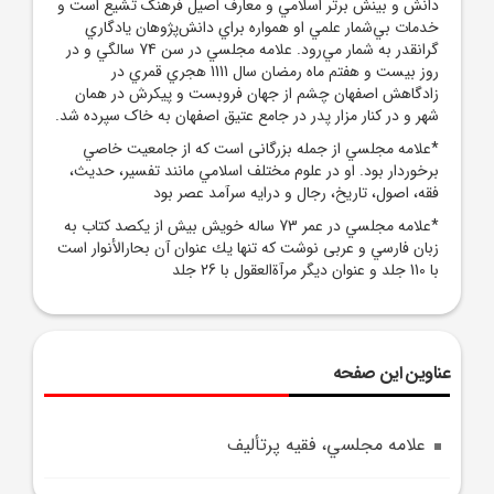
دانش و بينش برتر اسلامي و معارف اصيل فرهنگ تشيع است و
خدمات بي‌شمار علمي او همواره براي دانش‌پژوهان يادگاري
گرانقدر به شمار مي‌رود. علامه مجلسي در سن 74 سالگي و در
روز بيست و هفتم ماه رمضان سال 1111 هجري قمري در
زادگاهش اصفهان چشم از جهان فروبست و پيکرش در همان
شهر و در کنار مزار پدر در جامع عتيق اصفهان به خاک سپرده شد.
*علامه مجلسي از جمله بزرگانى است كه از جامعيت خاصي
برخوردار بود. او در علوم مختلف اسلامي مانند تفسير، حديث،
فقه، اصول، تاريخ، رجال و درايه سرآمد عصر بود
*علامه مجلسي در عمر 73 ساله خويش بيش از يكصد كتاب به
زبان فارسي و عربى نوشت كه تنها يك عنوان آن بحارالأنوار است
با 110 جلد و عنوان ديگر مرآةالعقول با 26 جلد
عناوین این صفحه
علامه مجلسي، فقيه پرتأليف