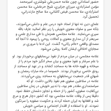
حضور استاداني چون علامه حسن‌علي شوشتري، اميرمحمد
مؤمن استرآبادي، ميرزاي جزايري، شيخ حرعاملي، ملا محسن
استرآبادي، ملا محسن فيض كاشاني، ملا صالح مازندراني،
تحصيل كرد.
علماي دين نه تنها از استاد خود درس علم و دانش مي‌‏آموزند،
بلكه سير و سلوك معنوي خويش را زير نظر اساتيد عارف بالله
سپري مي‌‏نمايند. علامه مجلسي همزمان با طي مدارج علمي و
سريعتر از آن مدارج معنوي و كمالات روحي را پيمود تا آنجا كه
مصداق واقعي «عالم ربّانى» گشت. اين ادعا با مروري بر
سجاياي اخلاقي ايشان كاملا روشن مي‌‏شود.
علامه مجلسي در ميان مردم از نفوذ بي‌‏سابقه‏اي برخوردار بود. او
با علم سرشار و نفوذ معنوي و بيان سحر انگيز خود مردم را از
ميخانه و قهوه ‏خانه ‏ها به مساجد كشاند و در عهد او مساجد از
رونق خاصي برخوردار بودند. خصوصا در ماه مبارك رمضان و
شبهاي قدر جمعيت بي‌سابقه‏اي به مساجد روي مي‌‏آوردند.
علامه در سلاطين صفوي هم نفوذ بالايي داشت. او كه
سياستمداري مقتدر هم بود، با تدبير خويش در زمان سلاطين
بي‌‏كفايت صفوي، كشور را از حمله و تجاوز دشمنان حفظ نمود.
دقيقا پس از وفات علامه مجلسي بود كه كشور دچار هرج و مرج
شد و افغانها به ايران حمله كردند و حكومت صفويه را سرنگون
نمودند. او با استفاده از اقتدار اجتماعي و سياسي خويش
بسياري از نسخه‏هاي كمياب كتب قدما را استنساخ كرد و ميراث