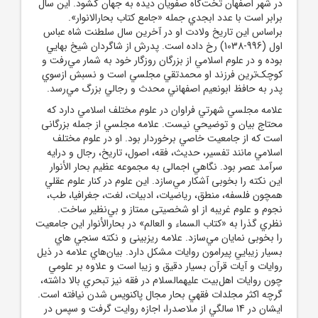
در شهر اصفهان تخت‌‌گاه صفويان ديده به جهان گشود. اين سال
برابر است با عدد ابجدي جمله «جامع كتاب بحارالانوار».
براساس اين تاريخ ولادت او در آخرين سال سلطنت شاه عباس
اول (996-1038) ‌رخ داده است. پدرش از شاگردان شيخ بهايي
بوده و در علوم اسلامي از بزرگان روزگار خود به شمار مي‌رفت و
کوچک‌ترين فرزند او محمدتقي مجلسي است و نسبش ازسوي
پدر به حافظ ابونعيم اصفهاني محدث و رجالي بزرگ مي‌رسد.
علامه مجلسي شهرتي فراوان در علوم مختلف اسلامي دارد كه
محتاج بيان و توضيحي نيست. علامه مجلسي از جمله بزرگانى
است كه از جامعيت خاصي برخوردار بود. او در علوم مختلف
اسلامي مانند تفسير، حديث، فقه، اصول، تاريخ، رجال و درايه
سرآمد عصر بود. نگاهي اجمالى به مجموعه عظيم بحار الأنوار
اين نكته را بخوبى آشكار مي‌‏سازد. اين علوم در كنار علوم عقلي
همچون فلسفه، منطق، رياضيات، ادبيات، لغت، جغرافيا، طب،
نجوم و علوم غريبه از او شخصيتى ممتاز و بي‌‏نظير ساخت.
نظري گذرا به «كتاب السماء و العالم» در بحارالأنوار اين جامعيت
را بخوبى نمايان مي‌سازد. علامه ريزبينى و نكته سنجي ‏هاي
بسيار زيبايي پيرامون روايات مشكل دارد. بيان‌هاي علامه در ذيل
روايات و آيات قرآن بسيار دقيق و زيبا است و علاوه بر علومي
چون روايات اهل‌بيت عليهم‏السلام در فقه نيز تبحري بالا داشته،
گرچه اكثر مجلدات فقهي بحار مجال پاكنويس شدن نيافته است.
ايشان در 14 سالگي از ملاصدرا، اجازه روايت گرفت و سپس در