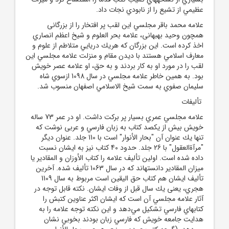
عظيمي از تشيع را از نابودي نجات داد.
علامه محمد باقر مجلسي اين لقب پر افتخار را از بزرگانى
همچون وحيد بهبهانى، علامه بحر العلوم و شيخ اعظم انصاري
اخذ كرده است. اين بزرگان كه هريك دريايي متلاطم از علوم و
معارف اسلامي هستند با ديدن مقام و منزلت علامه مجلسي اين
لقب را در مورد او به كار بردند و به حق، او علامه عصر خويش
بود. به همين خاطر علامه مجلسي در سال 1098 ازسوي شاه
سليمان صفوي به سمت شيخ الاسلامي اصفهان منسوب شد.
تأليفات‏
علامه مجلسي عمري بسيار پر بركت داشت. او در عمر 73 ساله
خويش بيش از يكصد كتاب به زبان فارسي و عربى نوشت كه
تنها يك عنوان آن "بحار الأنوار" است با 110 جلد. عنوان ديگر
"مرآة‌العقول" با 26 جلد. حدود 40 كتاب نيز به ايشان نسبت
داده شده است. اولين تأليف علامه را كتاب الأوزان و المقادير يا
ميزان المقادير دانسته‏اند كه در سال 1063 تأليف شده. آخرين
تأليف ايشان هم كتاب حق اليقين است مربوط به سال 1109
هجري، يعنى يك سال قبل از وفات ايشان. نكته قابل توجه در
آثار علامه مجلسي آن است كه ايشان اكثر عناوين كتبش را
كتابهاي فارسي تشكيل مي‌‏دهد و اين نكته توجه علامه را به
هدايت جامعه خويش كه فارسي زبان بودند بخوبي نشان