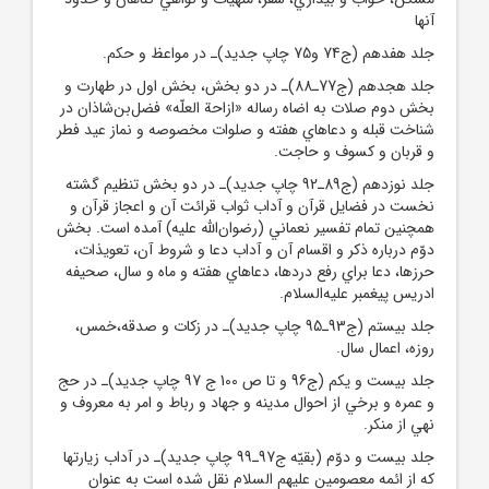
آنها
جلد هفدهم (ج74 و75 چاپ جديد)ـ در مواعظ و حکم.
جلد هجدهم (ج77ـ88)ـ در دو بخش، بخش اول در طهارت و
بخش دوم صلات به اضاه رساله «ازاحة العلّه» فضل‌بن‌شاذان در
شناخت قبله و دعاهاي هفته و صلوات مخصوصه و نماز عيد فطر
و قربان و کسوف و حاجت.
جلد نوزدهم (ج89ـ92 چاپ جديد)ـ در دو بخش تنظيم گشته
نخست در فضايل قرآن و آداب ثواب قرائت آن و اعجاز قرآن و
همچنين تمام تفسير نعماني (رضوان‌الله عليه) آمده است. بخش
دوّم درباره ذکر و اقسام آن و آداب دعا و شروط آن، تعويذات،
حرزها، دعا براي رفع دردها، دعاهاي هفته و ماه و سال، صحيفه
ادريس پيغمبر عليه‌السلام.
جلد بيستم (ج93ـ95 چاپ جديد)ـ در زکات و صدقه،خمس،
روزه، اعمال سال.
جلد بيست و يکم (ج96 و تا ص 100 ج 97 چاپ جديد)ـ در حج
و عمره و برخي از احوال مدينه و جهاد و رباط و امر به معروف و
نهي از منکر.
جلد بيست و دوّم (بقيّه ج97ـ99 چاپ جديد)ـ در آداب زيارتها
که از ائمه معصومين عليهم السلام نقل شده است به عنوان