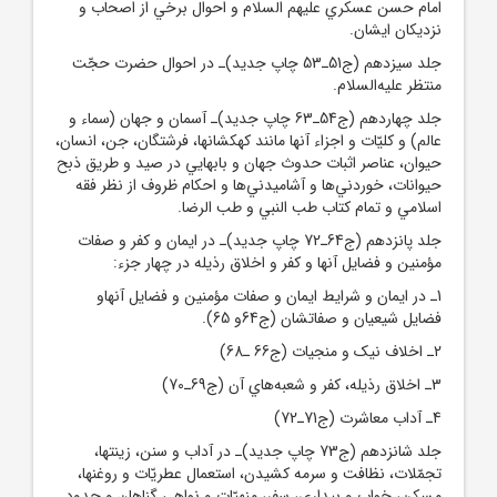
امام حسن عسکري عليهم السلام و احوال برخي از اصحاب و
نزديکان ايشان.
جلد سيزدهم (ج51ـ53 چاپ جديد)ـ در احوال حضرت حجّت
منتظر عليه‌السلام.
جلد چهاردهم (ج54ـ63 چاپ جديد)ـ آسمان و جهان (سماء و
عالم) و کليّات و اجزاء آنها مانند کهکشانها، فرشتگان، جن، انسان،
حيوان، عناصر اثبات حدوث جهان و بابهايي در صيد و طريق ذبح
حيوانات، خوردني‌ها و آشاميدني‌ها و احکام ظروف از نظر فقه
اسلامي و تمام کتاب طب النبي و طب الرضا.
جلد پانزدهم (ج64ـ72 چاپ جديد)ـ در ايمان و کفر و صفات
مؤمنين و فضايل آنها و کفر و اخلاق رذيله در چهار جزء:
1ـ در ايمان و شرايط ايمان و صفات مؤمنين و فضايل آنهاو
فضايل شيعيان و صفاتشان (ج64و 65).
2ـ اخلاف نيک و منجيات (ج66 ـ68)
3ـ اخلاق رذيله، کفر و شعبه‌هاي آن (ج69ـ70)
4ـ آداب معاشرت (ج71ـ72)
جلد شانزدهم (ج73 چاپ جديد)ـ در آداب و سنن، زينتها،
تجمّلات، نظافت و سرمه کشيدن، استعمال عطريّات و روغنها،
مسکن، خواب و بيداري، سفر، منهيّات و نواهي گناهان و حدود