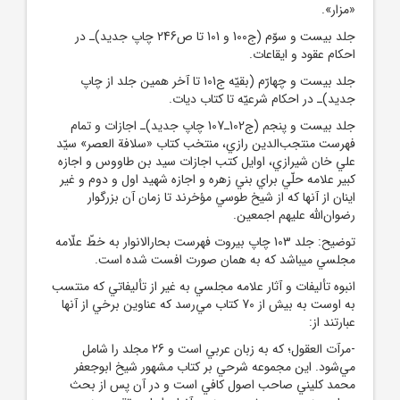
«مزار».
جلد بيست و سوّم (ج100 و 101 تا ص246 چاپ جديد)ـ در
احکام عقود و ايقاعات.
جلد بيست و چهارّم (بقيّه ج101 تا آخر همين جلد از چاپ
جديد)ـ در احکام شرعيّه تا کتاب ديات.
جلد بيست و پنجم (ج102ـ107 چاپ جديد)ـ اجازات و تمام
فهرست منتجب‌الدين رازي، منتخب کتاب «سلافة العصر» سيّد
علي خان شيرازي، اوايل کتب اجازات سيد بن طاووس و اجازه
کبير علامه حلّي براي بني زهره و اجازه شهيد اول و دوم و غير
اينان از آنها که از شيخ طوسي مؤخرند تا زمان آن بزرگوار
رضوان‌الله عليهم اجمعين.
توضيح: جلد 103 چاپ بيروت فهرست بحارالانوار به خطّ علّامه
مجلسي ميباشد که به همان صورت افست شده است.
انبوه تأليفات و آثار علامه مجلسي به غير از تأليفاتي که منتسب
به اوست به بيش از 70 کتاب مي‌رسد که عناوين برخي از آنها
عبارتند از:
-مرآت العقول؛ که به زبان عربي است و 26 مجلد را شامل
مي‌شود. اين مجموعه شرحي بر کتاب مشهور شيخ ابوجعفر
محمد کليني صاحب اصول کافي است و در آن پس از بحث