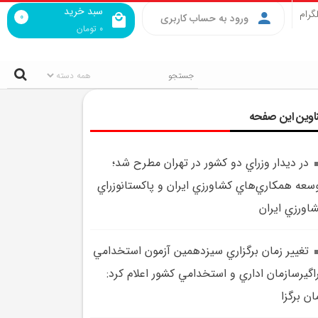
سبد خرید
گرام
0
ورود به حساب کاربری
0
تومان
اوین این صفحه
در ديدار وزراي دو کشور در تهران مطرح شد؛
سعه همکاري‌هاي کشاورزي ايران و پاکستانوزراي
اورزي ايران
تغيير زمان برگزاري سيزدهمين آزمون‌ استخدامي
اگيرسازمان اداري و استخدامي کشور اعلام کرد:
ان برگزا