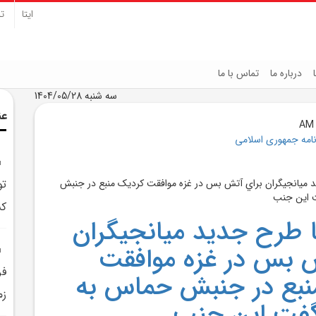
ایتا
تل
درباره ما
تماس با ما
سه شنبه 1404/05/28
عن
نامه جمهوری اسلامی
تو
کش
طرح جديد ميانجيگران
 بس در غزه موافقت
فر
نبع در جنبش حماس به
زم
گفت اين جنب