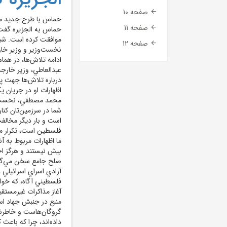
صفحه 10
حماس با طرح جديد مي
صفحه 11
حماس به الجزيره گفت 
موافقت کرده است. شبک
صفحه 12
نخست‌وزير و وزير خار
ادامه تلاش‌ها، در هما
عبدالعاطي، وزير خارج
درباره تلاش‌ها جهت پا
اظهارات او در جريان 
محمد مصطفي، نخست‌وز
شما در سرزمين‌تان کنار
است و بار ديگر مخالف
فلسطين است، تکرار مي‌
ما اظهارات مربوط به آن
بيش نيستند و هرگز اجا
آزادي اسراي اسرائيلي 
فلسطيني آگاه، که خو
آغاز مذاکرات غيرمستق
منبع در جنبش جهاد اس
گروگان‌هاست و خاطرنش
داده‌اند، چرا که باعث