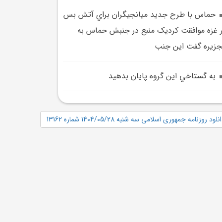
حماس با طرح جديد ميانجيگران براي آتش بس
 غزه موافقت کرديک منبع در جنبش حماس به
جزيره گفت اين جنب
به گستاخي اين گروه پايان بدهيد
نلود روزنامه جمهوری اسلامی سه شنبه 1404/05/28 شماره 13162