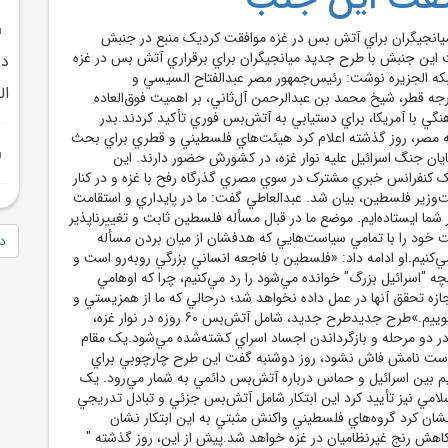
انجيگران براي آتش بس در غزه موافقت کرديک منبع در جنبش
اين جنبش با طرح جديد ميانجيگران براي برقراري آتش بس در غزه
در
ه الجزيره نوشت: رئيس‌جمهور مصر عبدالفتاح السيسي و
ال
جه قطر، شيخ محمد بن عبدالرحمن آل‌ثاني، بر اهميت فوق‌العاده
هنگي با آمريکا، براي دستيابي به آتش‌بس فوري تأکيد کردند.بدر
ه مصر، روز گذشته اعلام کرد هيئت‌هاي فلسطيني و قطري براي بحث
يان جنگ اسرائيل عليه نوار غزه، در کشورش حضور دارند. اين
يک کنفرانس خبري مشترک در سوي مصري گذرگاه رفح با غزه و در کنار
ير فلسطين، بيان شد. عبدالعاطي گفت: ما در پايداري و استقامت
 شما ايستاده‌ايم. موضع ما در قبال مسأله فلسطين ثابت و تغييرناپذير
ت خود را با تمامي سياست‌هايي که هدفشان از ميان بردن مسأله
دا
کنيم.او ادامه داد: «فلسطين با فاجعه انساني بزرگي روبه‌رو است و
چه "اسرائيل بزرگ" خوانده مي‌شود را رد مي‌کنيم، چرا که اوهامي
زه تحقق آنها در عمل داده نخواهد شد؛ درحالي که ما از همزيستي و
صلح جامع سخن مي‌گوييم.»طرح جديدطرح جديد، شامل آتش‌بس 60 روزه در نوار غزه،
در دو مرحله و بازگرداندن اجساد اسراي کشته‌شده مي‌شود.يک مقام
است نامش فاش نشود، روز دوشنبه گفت اين طرح چارچوبي براي
يم بين اسرائيل و حماس درباره آتش‌بس دائمي به شمار مي‌رود. يک
لامي نيز تأييد کرد اين ابتکار شامل آتش‌بس جزئي و تبادل تدريجي
ان کرد گروه‌هاي فلسطيني واکنش مثبتي به اين ابتکار نشان
 کاهش رنج غيرنظاميان در غزه خواهد شد.پيش از اين، روز گذشته "