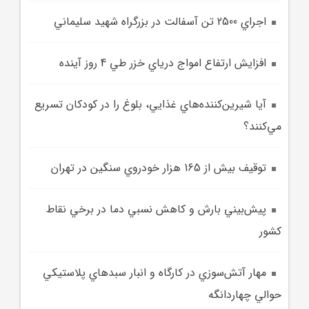
اجراي 2500 تن آسفالت در بزرگراه شهيد سليماني
افزايش ارتفاع امواج درياي خزر طي 4 روز آينده
آيا شيرين‌کننده‌هاي غذايي، بلوغ را در کودکان تسريع
مي‌کنند؟
توقيف بيش از 165 هزار خودروي سنگين در تهران
پيش‌بيني بارش و کاهش نسبي دما در برخي نقاط
کشور
مهار آتش‌سوزي در کارگاه و انبار سبدهاي پلاستيکي
حوالي چهاردانگه