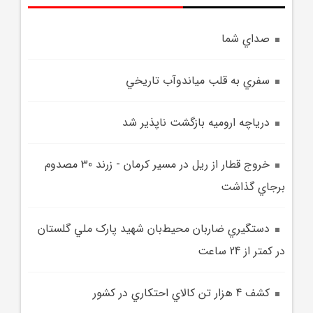
صداي شما
سفري به قلب مياندوآب تاريخي
درياچه اروميه بازگشت ناپذير شد
خروج قطار از ريل در مسير کرمان - زرند 30 مصدوم
برجاي گذاشت
دستگيري ضاربان محيط‌بان شهيد پارک ملي گلستان
در کمتر از 24 ساعت
کشف 4 هزار تن کالاي احتکاري در کشور