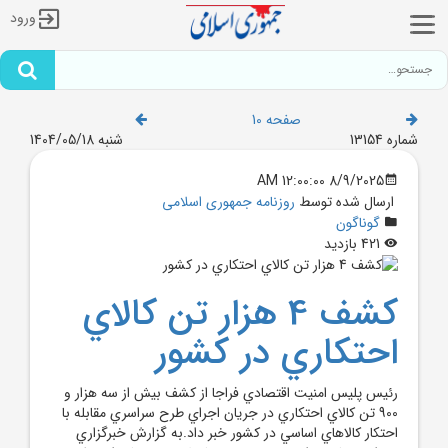
ورود
صفحه 10
شماره 13154
شنبه 1404/05/18
8/9/2025 12:00:00 AM
ارسال شده توسط
روزنامه جمهوری اسلامی
گوناگون
421 بازدید
کشف 4 هزار تن کالاي
احتکاري در کشور
رئيس پليس امنيت اقتصادي فراجا از کشف بيش از سه هزار و
900 تن کالاي احتکاري در جريان اجراي طرح سراسري مقابله با
احتکار کالا‌هاي اساسي در کشور خبر داد.به گزارش خبرگزاري