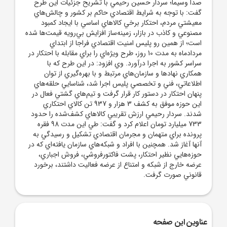
صدا وسيما؛ سردار حسين رحيمي با تشريح جزئيات اين طرح
گفت: با توجه به شرايط اقتصادي حاکم بر کشور و چالش‌هاي
معيشتي مردم، احتکار برخي کالا‌هاي اساسي با ايجاد کمبود
مصنوعي و کاذب در بازار، زمينه‌ساز افزايش بي‌رويه قيمت‌ها شده
است؛ از همين رو پليس امنيت اقتصادي فراجا از ابتداي
مردادماه به مدت 10 روز، طرح ويژه‌اي را براي مقابله با احتکار در
سراسر کشور به اجرا درآورد. وي افزود: در اين طرح که با
همکاري نهاد‌ها و سازمان‌هاي مرتبط و با بهره‌گيري از توان
اطلاعاتي، فني و تخصصي پليس اجرا شد، شناسايي حلقه‌هاي
پنهان احتکار در دستور کار قرار گرفت و تيم‌هاي گشتي فعال در
اين حوزه موفق به کشف 3 هزار و 937 تن کالاي احتکاري
شدند. سردار رحيمي ارزش تقريبي کالا‌هاي کشف‌شده را حدود
733 ميليارد تومان اعلام کرد و گفت: طي اين مدت 98 فقره
پرونده براي متهمان و مجرمان اقتصادي تشکيل و رسيدگي به
آنها آغاز شد. همچنين با افراد و شبکه‌هاي سازمان يافته‌اي که در
حوزه‌هايي نظير احتکار، پشت فاکتورفروشي، فروش اجباري،
عرضه خارج از شبکه و امتناع از عرضه فعاليت داشتند، برخورد
قانوني صورت گرفت.
عناوین این صفحه