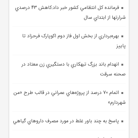
فرمانده کل انتظامي کشور خبر داد:کاهش 43 درصدي
شرارتها از ابتداي سال
بهره‌برداري از بخش اول فاز دوم اکوپارک فرحزاد تا
پاييز
انهدام باند بزرگ تبهکاري با دستگيري زن معتاد در
صحنه سرقت
اتمام 70 درصد از پروژه‌هاي عمراني در قالب طرح «من
شهردارم»
پاسخ به چند باور غلط در مورد مصرف داروهاي گياهي