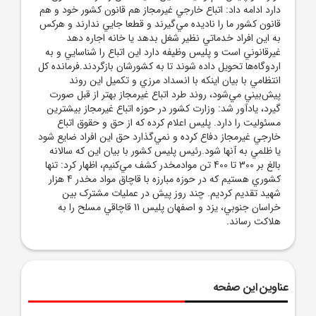
دارد ادامه داد: اتباع خارجي غيرمجاز هم قانون کشور خود و هم
قانون کشور ما را ناديده مي‌گيرند و قطعا جايي ندارند و هرکس
به اين افراد خدماتي نظير شغل بدهد يا خانه اجاره دهد
غيرقانوني است و پليس وظيفه دارد اين اتباع را شناسايي و به
اردوگاه‌ها تحويل داده شوند تا به کشورشان بازگردند.فرمانده کل
انتظامي با بيان اينکه با انسداد مرزي و تکميل اين روند
پيش‌بيني مي‌شود، روند طرد اتباع غيرمجاز بهتر از قبل صورت
گيرد، يادآور شد: وزارت کشور در حوزه اتباع غيرمجاز بيشترين
مسئوليت را دارد. پليس اعلام کرده که از حق و حقوق اتباع
خارجي غيرمجاز دفاع کرده و نمي‌گذارد حق اين افراد ضايع شود
يا ظلمي به آنها شود.رئيس پليس کشور با بيان اين که سالانه
بالغ بر 300 تا 400 تن موادمخدر کشف مي‌کنيم، اظهار کرد: تنها
کشوري هستيم که در حوزه مبارزه با قاچاق مواد مخدر 4 هزار
شهيد تقديم کرديم. چند روز پيش در عمليات مشترک بين
خراسان جنوبي، يزد و اصفهان پليس 11 قاچاقي مسلح را به
هلاکت رساند.
عناوین این صفحه