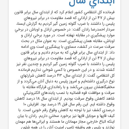
ابتداي سال
فرمانده کل انتظامي کشور اعلام کرد که از ابتداي سال برابر قانون
بيش از 47 تن از اراذلي که قصد مقاومت در برابر نيروهاي
پليس را داشتند با ضرب گلوله زمين گير کرديم.به گزارش ايسنا،
سردار احمدرضا رادان گفت: در خصوص اراذل و اوباش در برخي
موارد پيشگيري در مقابله نهفته است. در مورد برخي اراذل و
اوباش، مقابله همان پيشگيري است. به عنوان مثال در بحث
سرقت سرعت در کشف، مساوي با پيشگيري است.وي ادامه
داد: از ابتداي سال برابر قولي که به مردم داديم و برابر قانون
بيش از 47 تن از اراذلي که قصد مقاومت در برابر نيروهاي
پليس را داشتند با ضرب گلوله زمين گير کرديم و چندين نفر نيز
کشته شدند و در اين خصوص با کسي شوخي نداريم.فرمانده
کل انتظامي گفت: از ابتداي سال، 43 درصد کاهش شرارتهاي
نوع درگيري داشته‌ايم و امروز پليس به دنبال آنان مي‌گردد و از
مخفيگاهشان بيرون مي‌کشد و با راه‌اندازي قرارگاه مقابله با
سرقت و موافقت قوه قضائيه با نصب پابندهاي الکترونيکي
شاهد کاهش وقوع سرقت بوديم. از ابتداي سال 18 درصد کاهش
وقوع داشته ايم. اين رقم سال قبل 19 درصد بود. افزايش 10
درصدي کشف نيز با توجه به کاهش وقوع رقم خوبي است. با
کيف قاپها و موبايل قاپها نيز برخورد سختي داريم. رادان با بيان
اينکه اتباع خارجي مجاز مهمانان ما هستند و ايراني‌ها هم مهمان
نوازند و پليس هم وظيفه تامين امنيت آنان را در همه شئون