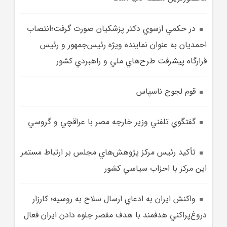
در حکمي ازسوي دکتر پزشکيان صورت گرفت؛انتصاب
احمديان به عنوان نماينده ويژه رئيس‌جمهور و رئيس
قرارگاه پيشرفت طرح‌هاي ملي و راهبردي کشور
قوم لجوج ناسپاس
گفتگوي تلفني وزير خارجه مصر با عراقچي و گروسي
تأکيد رئيس مرکز پژوهش‌هاي مجلس بر ارتباط مستمر
اين مرکز با احزاب سياسي کشور
واکنش ايران به ادعاي ارسال سلاح به روسيه؛ کارزار
دروغ‌پراکني هدفمند با هدف مقصر جلوه دادن ايران فعال