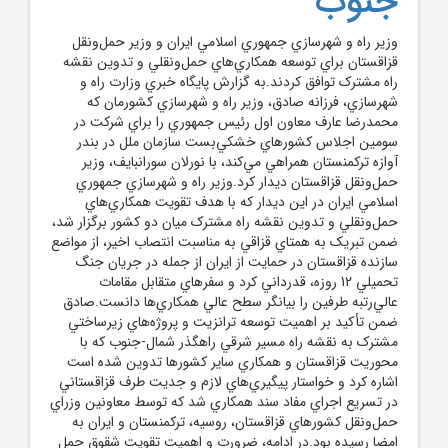
جنوب
وزير راه و شهرسازي جمهوري اسلامي ايران و وزير حمل‌ونقل
قزاقستان براي توسعه همکاري‌هاي حمل‌ونقلي و تدوين نقشه
راه مشترک توافق کردند.به گزارش پايگاه خبري وزارت راه و
شهرسازي، فرزانه صادق، وزير راه و شهرسازي کشورمان که
محمدرضا عارف معاون اول رئيس جمهوري را براي شرکت در
سومين اجلاس کشورهاي خشکي‌بست سازمان ملل در بندر
آوازه ترکمنستان همراهي مي‌کند، با نورلان سورانبايف، وزير
حمل‌ونقل قزاقستان ديدار کرد.وزير راه و شهرسازي جمهوري
اسلامي ايران در اين ديدار که با هدف تقويت همکاري‌هاي
حمل‌ونقلي و تدوين نقشه راه مشترک ميان دو کشور برگزار شد،
ضمن تبريک به همتاي قزاقي به مناسبت انتصاب اخير، از مواضع
سازنده قزاقستان در حمايت از ايران از جمله در جريان جنگ
تحميلي 12 روزه، قدرداني کرد و سفرهاي متقابل مقامات
عالي‌رتبه طرفين را بيانگر سطح عالي همکاري‌ها دانست.صادق
ضمن تأکيد بر اهميت توسعه ترانزيت و پروژه‌هاي زيرساختي
مشترک به نقشه راه مسير شرقي راهگذر شمال-جنوب که با
محوريت قزاقستان و همکاري ساير کشورها تدوين شده است
اشاره کرد و خواستار پيگيري‌هاي لازم و جديت طرف قزاقستاني
در تسريع اجراي مفاد سند همکاري شد که توسط معاونين وزراي
حمل‌ونقل کشورهاي قزاقستان، روسيه، ترکمنستان و ايران به
امضا رسيده بود.در ادامه، ضرورت و اهميت تقويت شقوق حمل‌