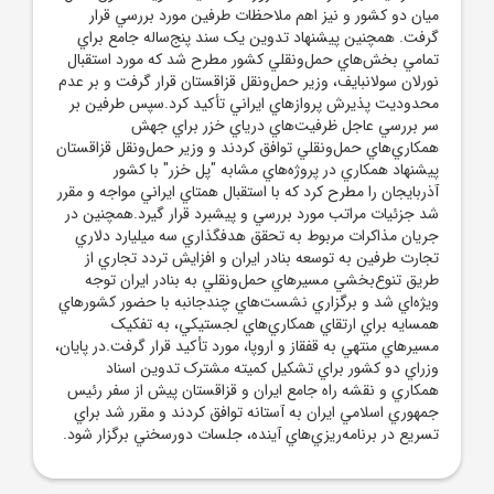
ميان دو کشور و نيز اهم ملاحظات طرفين مورد بررسي قرار
گرفت. همچنين پيشنهاد تدوين يک سند پنج‌ساله جامع براي
تمامي بخش‌هاي حمل‌ونقلي کشور مطرح شد که مورد استقبال
نورلان سولانبايف، وزير حمل‌ونقل قزاقستان قرار گرفت و بر عدم
محدوديت پذيرش پروازهاي ايراني تأکيد کرد.سپس طرفين بر
سر بررسي عاجل ظرفيت‌هاي درياي خزر براي جهش
همکاري‌هاي حمل‌ونقلي توافق کردند و وزير حمل‌ونقل قزاقستان
پيشنهاد همکاري در پروژه‌هاي مشابه "پل خزر" با کشور
آذربايجان را مطرح کرد که با استقبال همتاي ايراني مواجه و مقرر
شد جزئيات مراتب مورد بررسي و پيشبرد قرار گيرد.همچنين در
جريان مذاکرات مربوط به تحقق هدفگذاري سه ميليارد دلاري
تجارت طرفين به توسعه بنادر ايران و افزايش تردد تجاري از
طريق تنوع‌بخشي مسيرهاي حمل‌ونقلي به بنادر ايران توجه
ويژه‌اي شد و برگزاري نشست‌هاي چندجانبه با حضور کشورهاي
همسايه براي ارتقاي همکاري‌هاي لجستيکي، به ‌تفکيک
مسيرهاي منتهي به قفقاز و اروپا، مورد تأکيد قرار گرفت.در پايان،
وزراي دو کشور براي تشکيل کميته مشترک تدوين اسناد
همکاري و نقشه راه جامع ايران و قزاقستان پيش از سفر رئيس
جمهوري اسلامي ايران به آستانه توافق کردند و مقرر شد براي
تسريع در برنامه‌ريزي‌هاي آينده، جلسات دورسخني برگزار شود.