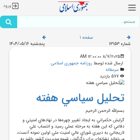
ورود
صفحه 1
شماره 13153
پنجشنبه 1404/05/16
8/7/2025 12:00:00 AM
ارسال شده توسط
روزنامه جمهوری اسلامی
سرمقاله
577 بازدید
تحليل سياسي هفته
بسم‌الله الرحمن الرحيم
گرايش حکمراني به ايجاد تغيير چهره‌ها در نهادهاي امنيتي و
دفاعي که اين هفته به مرحله عملي رسيد و انتصاب علي
لاريجاني به دبيري شوراي عالي امنيت ملي اولين نمونه آنست،
مي‌تواند نشانه‌اي براي دگرگوني شيوه مديريت کشور باشد به