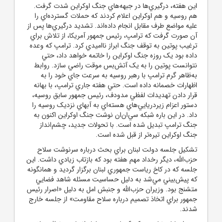
اين هفته، درگيري‌ها در جبهه‌هاي جنگ اوکراين شدت گرفت.
هم روسيه و هم اوکراين اعلام کردند که حملات گسترده‌اي را
عليه مواضع طرف مقابل انجام داده‌اند. تشديد درگيري‌ها پس از
آن صورت گرفت که ترامپ، رئيس‌ جمهور آمريکا، از تلاش براي
ترغيب پوتين به توقف جنگ ابراز نااميدي کرد. ترامپ که وعده
داده بود يک روزه جنگ اوکراين را خاتمه خواهد داد، حتي
نتوانست پوتين را به يک آتش‌بس موقت راضي سازد. روابط
به‌ظاهر گرم ترامپ با رهبر روسيه به سرعت جاي خود را به
اظهارات خصمانه داده است. حتي هفته جاري ترامپ، با بهانه
قرار دادن تهديدات لفظي مدودف، رئيس ‌جمهور سابق روسيه،
دستور اعزام زيردريايي‌هاي هسته‌اي به آبهاي نزديک روسيه را
داد. در اين باره شبکه سي‌ان‌ان نوشت جنگ اوکراين اکنون به
جنگ ترامپ تبديل شده است. با تحولات جديد، چشم‌انداز
جنگ اوکراين تيره‌تر از قبل شده است.
تشکيل جلسه دولت لبنان براي بحث درباره سرنوشت سلاح
حزب‌الله، ديگر رخداد مهم هفته بود که بازتاب زيادي داشت. اين
جلسه که در کاخ رياست‌ جمهوري لبنان برگزار گرديد و همانگونه
که پيش‌بيني مي‌شد به دليل حساسيت مسئله شاهد فضايي
متشنج بود. وزيران حزب‌الله و جنبش امل به دليل «اصرار رئيس
‌جمهور براي اتخاذ تصميم درباره سلاح مقاومت» از جلسه خارج
شدند.