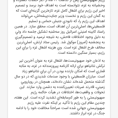
وحشيانه به غزه، نتوانسته است به اهداف خود برسد و تصميم
اخير اين رژيم براي اشغال کامل غزه، تازه‌ترين گزينه‌اي است که
به گمان اين رژيم و نخست ‌وزير جنايت‌پيشه‌اش، مي‌تواند
اهداف اين رژيم را، که نابودي جنبش حماس و تسليم
فلسطيني‌ها، اصلي‌ترين آن اهداف است، محقق سازد. در همين
راستا، کابينه امنيتي اسرائيل روز سه‌شنبه تشکيل جلسه داد ولي
به دليل وجود اختلافات فاحش، به نتيجه نرسيد و تصميم‌گيري
به پنجشنبه (امروز) موکول شد. رئيس ستاد ارتش، اصلي‌ترين
مخالف طرح اشغال غزه است. وي هزينه اشغال غزه را براي اين
رژيم، بسيار سنگين دانسته است.
به اذعان خود صهيونيست‌ها، اشغال غزه به عنوان آخرين تير
ترکش نتانياهو براي ارائه کارنامه پيروزمندانه در غزه، به مثابه
قماري است که امکان بازنده بودن در آن براي نتانياهو زياد
است. مبارزان فلسطيني با وجود صدمات شديدي که در دو سال
گذشته متحمل شده‌اند نشان داده‌اند، همچنان در رويارويي
زميني، قادرند ضربات تعيين‌کننده به دشمن وارد سازند. اين
تحولات و واقعيت‌ها، اختلافات در هيأت حاکمه رژيم
صهيونيستي را به‌ طور کم‌سابقه‌اي تشديد کرده است. اين هفته،
چندين مقام اين رژيم با تأکيد بر اينکه نفرت عليه رژيم
صهيونيستي جهاني شده است صراحتاً مخالفت خود را با ادامه
جنگ در غزه ابراز داشتند.