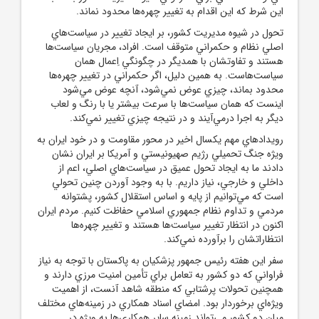
اين شرط که اين اقدام به تغيير چهره‌ها محدود نماند.
تحول در شيوه مديريت کشور، بر ايجاد تغيير در سياست‌هاي
اصلي نظام و حکمراني متوقف است. افراد، مجريان سياست‌ها
هستند و تفاوتشان با همديگر در چگونگي اِعمال همان
سياست‌هاست. به همين دليل، اگر حکمراني در تغيير چهره‌ها
محدود بماند، چيزي عوض نمي‌شود، آنچه عوض مي‌شود
اينست که همان سياست‌ها با سرعت بيشتر يا با رنگ و لعاب
ديگر به اجرا درمي‌آيند و در نتيجه چيزي تغيير نمي‌کند.
رويدادهاي مهم يکسال اخير در محور مقاومت و در خود ايران به
ويژه جنگ تحميلي رژيم صهيونيستي و آمريکا بر ايران نشان
دادند ما به ايجاد تحول عميق در سياست‌هاي اصلي، اعم از
داخلي و خارجي، نياز داريم. با به وجود آوردن چنين تحولي
است که مي‌توانيم از پايه و اساس استقلال کشور، پشتوانه
مردمي و تداوم نظام جمهوري اسلامي حفاظت کنيم. مردم ايران
اکنون در انتظار تغيير سياست‌ها هستند و تغيير چهره‌ها
انتظاراتشان را برآورده نمي‌کند.
سفر اين هفته رئيس‌ جمهور پزشکيان به پاکستان با توجه به نياز
فراواني که دو کشور به تعامل براي تأمين امنيت مرزي دارند و
همچنين تحولات پرشتابي که منطقه شاهد آنست، از اهميت
ويژه‌اي برخوردار بود. امضاي اسناد همکاري در زمينه‌هاي مختلف
ميان دو کشور مي‌تواند زمينه‌ ساير همکاري‌ها به ويژه در