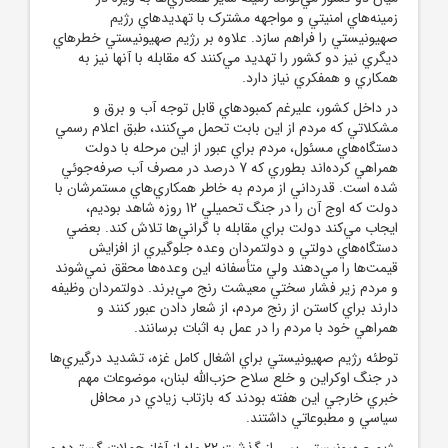
زمينه‌هاي امنيتي و مواجهه مشترک با تهديدهاي رژيم
صهيونيستي را فراهم سازد. علاوه بر رژيم صهيونيستي خطرهاي
ديگري نيز دو کشور را تهديد مي‌کنند که مقابله با آنها نيز به
همکاري و همفکري نياز دارد.
در داخل کشور، عليرغم کمبودهاي قابل توجه آب و برق و
مشکلاتي که مردم از اين بابت تحمل مي‌کنند، طبق اعلام رسمي
دستگاه‌هاي مسئول، مردم براي عبور از اين مرحله با دولت
همراهي کرده‌اند بطوري که 7 درصد در مصرف آب صرفه‌جوئي
شده است. قدرداني از مردم به خاطر همکاري‌هاي مستمرشان با
دولت که اوج آن را در جنگ تحميلي 12 روزه شاهد بوديم،
ايجاب مي‌کند دولت براي مقابله با گراني‌ها تلاش کند. بعضي
دستگاه‌هاي دولتي و دولتمردان وعده جلوگيري از افزايش
قيمت‌ها را مي‌دهند ولي متأسفانه اين وعده‌ها محقق نمي‌شوند
و مردم زير فشار سختي معيشت رنج مي‌برند. دولتمردان وظيفه
دارند براي کاستن از رنج مردم، از شعار دادن عبور کنند و
همراهي خود با مردم را در عمل به اثبات برسانند.
توطئه رژيم صهيونيستي براي اشغال کامل غزه، تشديد درگيري‌ها
در جنگ اوکراين و خلع سلاح حزب‌الله لبنان، موضوعات مهم
خبري خارجي اين هفته بودند که بازتاب زيادي در محافل
سياسي و مطبوعاتي داشتند.
رژيم صهيونيستي پس از گذشت 22 ماه از آغاز حملات گسترده و