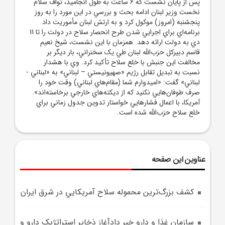
پس از پايان نشست که 6 ساعت به طول انجاميد، نواف سلام
نخست ‌وزير لبنان ادامه بحث و بررسي در اين مورد را به روز
پنجشنبه (امروز) موکول کرد و به ارتش لبنان مأموريت داد
برنامه‌اي براي اجرايي شدن طرح انحصار سلاح در دولت را تا 11
دي به دولت ارائه دهد. همزمان با اين نشست، شيخ ‌نعيم
قاسم دبيرکل حزب‌الله لبنان طي يک سخنراني، بار ديگر بر
مخالفت اين جنبش با خلع‌ سلاح تأکيد کرد. وي با هشدار
نسبت به تبديل تقابل رژيم «صهيونيستي – لبناني» به «لبناني -
لبناني» گفت: «اميدوارم شما (مقام‌هاي لبناني) وقت خود را
صرف طوفان‌هايي نکنيد که از ديکته‌هاي خارجي برخاسته‌اند».
آمريکا، با اعمال فشارهايي خواستار تدوين جدول زماني براي
خلع سلاح حزب‌الله شده است.
عناوین این صفحه
کشف بزرگ‌ترين محموله سلاح آمريکايي در شرق ايران
سازمان غذا و دارو خبر دادآغاز ذخاير استراتژيک دارو و