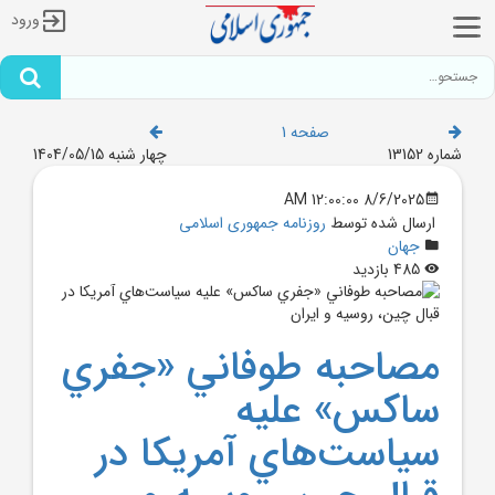
ورود
صفحه 1
شماره 13152
چهار شنبه 1404/05/15
8/6/2025 12:00:00 AM
ارسال شده توسط
روزنامه جمهوری اسلامی
جهان
485 بازدید
مصاحبه طوفاني «جفري
ساکس» عليه
سياست‌هاي آمريکا در