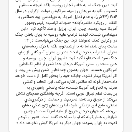
کرد: «اين جنگ نه به خاطر تجاوز روسيه، بلکه نتيجه مستقيم
گسترش ناتو به مرزهاي روسيه، سرنگوني دولت اوکراين در سال
2014 (93ش)، و عدم تمايل آمريکا به ديپلماسي بود.»ساکس با
انتقاد از رويکرد «قلدرمآبانه» «دونالد ترامپ» رئيس‌جمهور
آمريکا عليه روسيه، چين، ايران، برزيل و هند تأکيد کرد: «اين
ديپلماسي نيست. تهديد ترامپ عليه روسيه به پايان يافتن جنگ
در اوکراين کمک نخواهد کرد. اين جنگ مي‌توانست در 24
ساعت پايان يابد، اما نه با اولتيماتوم، بلکه با درک ريشه‌هاي
بحران. اما ترامپ درحال ايجاد بدترين بحران آمريکايي از زمان
جنگ سرد است.»او تأکيد کرد: «امروز ايران، چين، روسيه و
حتي متحدان سنتي آمريکا، درحال جدا شدن از نظم تک‌قطبي
آمريکايي هستند. جهان به‌سوي چندقطبي شدن پيش مي‌رود، و
اگر آمريکا بيدار نشود، جايگاه خود را به‌طور کامل از دست خواهد
داد.»همان‌گونه که ساکس اشاره مي‌کند، اين اتحاد، واکنشي
صرف به تجاوزات آمريکا نيست؛ بلکه پاسخي راهبردي به
بن‌بست نظم ليبرال غربي است. اگرچه واشنگتن همچنان تلاش
مي‌کند از طريق رسانه‌ها، تحريم‌ها و حمايت از درگيري‌هاي
نيابتي، مانع اين نزديکي شود، اما روندهاي ژئوپلتيکي نشان
مي‌دهد که جهان درحال خروج از سايه آمريکاست.در چنين
شرايطي، همان‌گونه که او با صراحت گفته است: «دوران توهم
قدرت به پايان رسيده؛ جهان ديگر به آمريکا گوش نخواهد داد.»