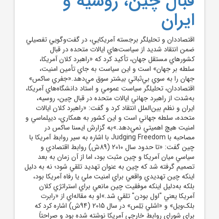
قبال چين، روسيه و
ايران
اقتصاددان و تحليلگر برجسته آمريکايي، در گفت‌وگويي تفصيلي
ضمن انتقاد شديد از سياست‌هاي ايالات متحده در قبال
کشورهاي مستقل جهان، تأکيد کرد که «راهبرد کلان آمريکا،
سلطه بر جهان» است و اين سياست به جاي تأمين امنيت،
جهان را به سوي بي‌ثباتي بيشتر سوق مي‌دهد.«جفري ساکس»
اقتصاددان، تحليلگر سياست عمومي و استاد دانشگاه‌هاي آمريکا،
به‌شدت از راهبرد جهاني ايالات متحده در قبال چين، روسيه،
ايران و نظم بين‌الملل انتقاد کرد و گفت: «راهبرد کلان ايالات
متحده، سلطه جهاني است و اين کشور به همکاري، ديپلماسي و
امنيت هيچ اهميتي نمي‌دهد.»به گزارش ايسنا ساکس در
مصاحبه با Judging Freedom با اشاره به سير روابط آمريکا با
چين گفت: «تا حدود سال 2010 (89ش) روابط اقتصادي و
سياسي ميان آمريکا و چين مثبت بود، اما از آن زمان به بعد
تصميم گرفته شد که چين به عنوان تهديد تلقي شود؛ نه به‌ دليل
اينکه چين تهديدي واقعي براي امنيت ملي يا رفاه آمريکا بود،
بلکه به‌دليل اينکه موفقيت چين مانعي براي استراتژي کلان
آمريکا يعني "اول بودن" تلقي شد.»او به مقاله‌اي از «رابرت
بلک‌ويل» و «اشلي تِلِس» در سال 2015 (94ش) اشاره کرد که
براي شوراي روابط خارجي آمريکا نوشته شده بود و صراحتاً