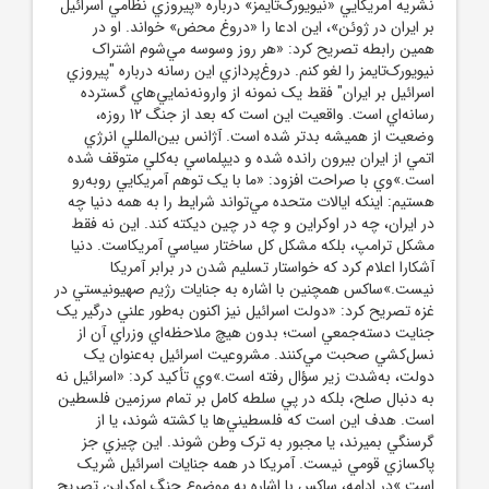
نشريه آمريکايي «نيويورک‌تايمز» درباره «پيروزي نظامي اسرائيل
بر ايران در ژوئن»، اين ادعا را «دروغ محض» خواند. او در
همين رابطه تصريح کرد: «هر روز وسوسه مي‌شوم اشتراک
نيويورک‌تايمز را لغو کنم. دروغ‌پردازي اين رسانه درباره "پيروزي
اسرائيل بر ايران" فقط يک نمونه از وارونه‌نمايي‌هاي گسترده
رسانه‌اي است. واقعيت اين است که بعد از جنگ 12 روزه،
وضعيت از هميشه بدتر شده است. آژانس بين‌المللي انرژي
اتمي از ايران بيرون رانده شده و ديپلماسي به‌کلي متوقف شده
است.»وي با صراحت افزود: «ما با يک توهم آمريکايي روبه‌رو
هستيم: اينکه ايالات متحده مي‌تواند شرايط را به همه دنيا چه
در ايران، چه در اوکراين و چه در چين ديکته کند. اين نه فقط
مشکل ترامپ، بلکه مشکل کل ساختار سياسي آمريکاست. دنيا
آشکارا اعلام کرد که خواستار تسليم شدن در برابر آمريکا
نيست.»ساکس همچنين با اشاره به جنايات رژيم صهيونيستي در
غزه تصريح کرد: «دولت اسرائيل نيز اکنون به‌طور علني درگير يک
جنايت دسته‌جمعي است؛ بدون هيچ ملاحظه‌اي وزراي آن از
نسل‌کشي صحبت مي‌کنند. مشروعيت اسرائيل به‌عنوان يک
دولت، به‌شدت زير سؤال رفته است.»وي تأکيد کرد: «اسرائيل نه
به دنبال صلح، بلکه در پي سلطه کامل بر تمام سرزمين فلسطين
است. هدف اين است که فلسطيني‌ها يا کشته شوند، يا از
گرسنگي بميرند، يا مجبور به ترک وطن شوند. اين چيزي جز
پاکسازي قومي نيست. آمريکا در همه جنايات اسرائيل شريک
است.»در ادامه، ساکس با اشاره به موضوع جنگ اوکراين تصريح