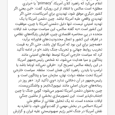
اعلام مي‌کرد که راهبرد کلان آمريکا، "primacy" يا «برتري
مطلق» است.ساکس با انتقاد از اين رويکرد گفت: «اين يعني اگر
کشور ديگري موفق شود، تهديدي براي آمريکاست، حتي اگر
تهديدي واقعي عليه آمريکا نباشد. چين دشمن آمريکا يا يک
تهديد امنيتي نيست، تنها دليل دشمني آمريکا با چين، موفقيت
اين کشور است.»به گفته‌ ساکس، اين سياست موجب شد ايالات
متحده در پي محاصره‌ اقتصادي چين، افزايش پايگاه‌هاي نظامي
در اطراف اين کشور و اعمال محدوديت‌هاي فناورانه برآيد؛
«همه‌چيز براي اين بود که آمريکا اول باشد، حتي اگر به قيمت
تخريب روابط جهاني و تحريک جنگ باشد.»او در ادامه تأکيد
کرد که سياست خارجي آمريکا توسط نهادهاي امنيتي مانند
پنتاگون و سيا هدايت مي‌شود، نه شخص رئيس‌جمهور آمريکا.
در اين رابطه ساکس تصريح کرد: «فرقي نمي‌کند اوباما باشد يا
ترامپ يا بايدن. راهبرد کلان همان است: سلطه. سياست خارجي
آمريکا تحت سلطه دولت نهان، سازمان سيا و پنتاگون است و
رئيس‌جمهور در آن دخالتي ندارد.»وي تأکيد کرد: «هر روز در
رسانه‌هاي جريان اصلي مانند نيويورک‌تايمز و واشنگتن‌پست،
چين به‌عنوان دشمن آمريکا تصوير مي‌شود؛ گويي جنگ با چين
اجتناب‌ناپذير است. اين تصويرسازي بخشي از ماشين جنگي
ايالات متحده است، نه يک تحليل عقلاني از منافع ملي
آمريکا.»ساکس در بخش مهمي از گفت‌وگوي خود، با اشاره به
نقش آمريکا در جنگ اخير رژيم صهيونيستي عليه ايران و گزارش