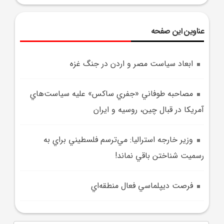
عناوین این صفحه
ابعاد سياست مصر و اردن در جنگ غزه
مصاحبه طوفاني «جفري ساکس» عليه سياست‌هاي
آمريکا در قبال چين، روسيه و ايران
وزير خارجه استراليا: مي‌ترسم فلسطيني براي به
رسميت شناختن باقي نماند!
فرصت ديپلماسي فعال منطقه‌اي