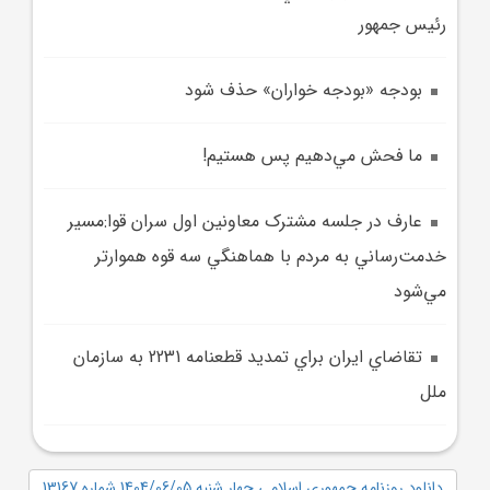
رئيس جمهور
بودجه «بودجه خواران» حذف شود
ما فحش مي‌دهيم پس هستيم!
عارف در جلسه مشترک معاونين اول سران قوا:مسير
خدمت‌رساني به مردم با هماهنگي سه قوه هموارتر
مي‌شود
تقاضاي ايران براي تمديد قطعنامه 2231 به سازمان
ملل
دانلود روزنامه جمهوری اسلامی چهار شنبه 1404/06/05 شماره 13167