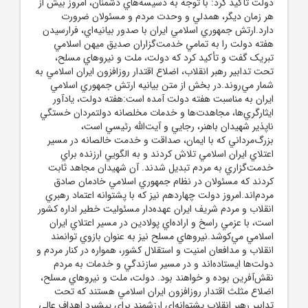
دولت تأکيد کرد: با توجه به دسيسه‌هاي دشمنان، امروز بيش از
هر زمان ديگر، همدلي و وحدت مردم و مسئولان ضرورت
دارد.ارتش جمهوري اسلامي ايران با صدور بيانيه‌اي، فرارسيدن
هفته دولت را به تمامي خدمت‌گزاران صديق ميهن اسلامي
تبريک گفت و تأکيد کرد که دولت، ملت و نيروهاي مسلح،
تحت تدابير رهبر انقلاب، اضلاع اقتدار روزافزون ايران اسلامي به
شمار مي‌روند.در بخش از متن بيانيه ارتش جمهوري اسلامي
ايران به مناسبت هفته دولت آمده است:هفته دولت، يادآور
ايثارگري‌ها، مجاهدت‌ها و خدمات مخلصانه دولتمردان خستگي
ناپذير شهيدان باهنر، رجايي و آيت‌الله رئيسي است،
بزرگ‌مرداني که با ايمان، صداقت و خدمت خالصانه در مسير
اعتلاي ايران اسلامي تلاش کردند و به الگويي ارزنده براي
خدمت‌گزاري به مردم تبديل شدند. آن شهيدان مجاهد ثابت
کردند که مسئولان در نظام جمهوري اسلامي خادمان صادق
مردم‌اند.امروز دولت چهاردهم نيز که با پشتوانه اعتماد رهبري
انقلاب و مردم شريف ايران عهده‌دار مسئوليت خطير اداره کشور
است، با عزمي راسخ و اراده‌اي پولادين در مسير اعتلاي ايران
اسلامي مي‌کوشد.نيروهاي مسلح نيز به عنوان بازوي توانمند
انقلاب و مدافعان امنيت و استقلال کشور، همواره در کنار مردم و
دولت‌ها ايستاده‌اند و در مسير سازندگي و خدمات به مردم
نقش‌آفرين بوده و خواهند بود. دولت، ملت و نيروهاي مسلح،
اضلاع مثلث اقتدار روزافزون ايران اسلامي هستند که تحت
تدابير رهبر انقلاب پشتوانه‌اي ارزشمند براي پيشبرد اهداف عالي