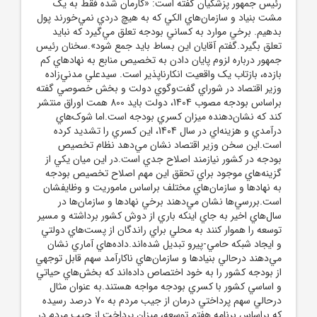
رئيس جمهور پزشکيان گفته است: «کارمان شده فقط به يک
مشت بنياد و سازمان‌هاي الکي که به هيچ دردي نمي‌خورند پول
بدهيم. برخي موارد به کساني بودجه تعلق مي‌گيرد که نبايد
تعلق بگيرد.گفتم آقايان اين بساط بايد جمع شود».سخنان رئيس
‌جمهور درباره لزوم پايان دادن به تخصيص منابع به نهادهاي کم‌
بازده، بازتاب يک واقعيت انکارناپذير است. سيدعلي مدني‌زاده
وزير اقتصاد در شوراي گفت‌وگوي دولت و بخش خصوصي گفته
براساس بودجه مصوب 1404، دولت بايد 800 همت اوراق منتشر
کند که نشان‌دهنده ميزان کسري بودجه است.اما شوک‌هاي
درآمدي و هزينه‌اي در سال 1404، اين کسري را تشديد کرده
است.اين سخن وزير اقتصاد نشان مي‌دهد نظام تخصيص
بودجه در کشور نيازمند اصلاح جدي است.در اين ميان يکي از
گزينه‌هاي موجود براي تحقق اين مهم اصلاح تخصيص بودجه
به نهادها و سازمان‌هاي مختلف براساس ماموريت و وظايفشان
است.بررسي‌ها نشان مي‌دهند برخي نهادها و سازمان‌ها در
سال‌هاي اخير به جاي اينکه باري از دوش کشور برداشته و مسير
توسعه را هموار کنند به محلي براي راندگان از پست‌هاي دولتي
و ايجاد شبکه حامي-پيرو تبديل شده‌اند.داده‌هاي آماري نشان
مي‌دهند درحالي بنيادها و سازمان‌هاي ناکارآمد سهم قابل توجهي
از بودجه کشور را به خود اختصاص داده‌اند که بخش‌هاي حياتي
و اساسي کشور با کسري بودجه مواجه هستند.به عنوان مثال
درحالي سهم پرداختي درمان از جيب مردم به 70 درصد رسيده
که براساس برنامه هفتم توسعه، ميزان پرداخت از جيب مردم در