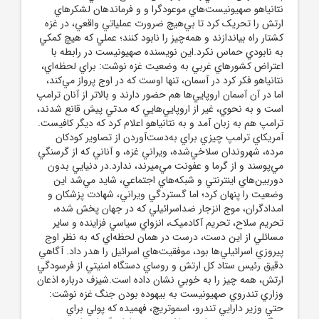
نتانياهو صهيونيست‌هاي موعودگرا و و فرماندهان لشکرهاي
ارتش را تحريک کرد تا بي‌هيچ ضرورت عملياتي واقعي، در غزه
کشتار راه بياندازند و همه‌چيز را نابود کنند؛ عملي که هيچ کمکي
به نابودي حماس نکرد.اين نويسنده صهيونيست در رابطه با
اعتراض کشورهاي غربي به وضعيت غزه نوشت: براي لحظه‌اي،
نتانياهو فکر کرد در آسمان، تنها اوست که در اوج پرواز مي‌کند،
اما در آن آسمان اروپايي‌ها هم حضور دارند و بالاتر از آنان ترامپ
است و به نحوي، غير از اروپايي‌هايي که مدتي پيش قانع شدند،
ترامپ هم به زبان آمد و به نتانياهو اعلام کرد که ديگر کافيست.
آمريکاي ترامپ چيزي براي به‌دست‌آوردن از تصاوير کودکان
مرده، شهروندان سلاخي‌شده، ويراني غزه، و آناني که از گرسنگي
مي‌پوسند و از گرما و عفونت مي‌ميرند، ندارد.در دنيايي بدون
دوربين‌هاي اينترنتي و شبکه‌هاي اجتماعي، شايد مي‌شد اين
وضعيت را پنهان کرد؛ اما گستردگي ويراني، شهادت پزشکان و
امدادگران، موج انزجار ضداسرائيلي که در جهان پخش شده،
تحريم سلاح، تحريم آکادميک، انزواي سياسي فزاينده و ساير
مسائلي از اين دست، درست در همان لحظه‌اي که به نظر اوج
پيروزي اسرائيلي‌ها بود، موفقيت‌هاي اسرائيل را هدر داد. آگاهي
دقيق رئيس ستاد کل ارتش و روساي دستگاه امنيتي از فرسودگي
ارتش، همه چيز را به خوبي نشان داده است.شيزف درباره اذعان
وزاري تندروي صهيونيست به بيهوده بودن جنگ غزه نوشت:
حتي وزير دارايي تندرو، اسموتريچ، فهميده که پولي براي