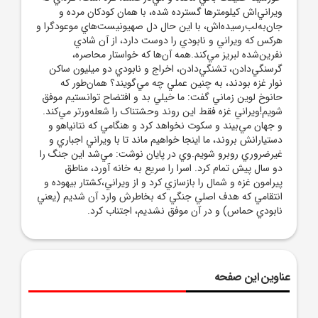
ويراني‌اش کيلومترها گسترده شده، با همان کودکان مرده و
جان‌به‌لب‌رسيده‌اش، با اين حال دل صهيونيست‌هاي موعودگرا و
هرکس که ويراني و نابودي را دوست دارد، از آن شادي
نفرين‌شده لبريز مي‌کند.همه آن‌ها که خواستار محاصره،
گرسنگي‌دادن، تشنگي‌دادن، اخراج و نابودي دو ميليون ساکن
نوار غزه بودند، به چنين عملي چه مي‌گويند؟ همان‌طور که
حانوخ لوين زماني گفت: ما خيلي بد و افتضاح توانستيم موفق
شويم!ويراني غزه فقط اين روند وحشتناک را شعله‌ورتر مي‌کند.
و جهان مي‌بيند و سکوت نخواهد کرد و هنگامي که نتانياهو و
دستيارانش بروند، ما اينجا خواهيم ماند تا با ويراني اجباري و
غيرضروري روبرو شويم.وي در پايان نوشت: مي‌شد اين جنگ را
دو سال پيش تمام کرد. اسرا را سريع به خانه آورد، مناطق
پيرامون غزه و شمال را بازسازي کرد و از ويراني،کشتار ‌بيهوده و
انتقامي که هدف اصلي جنگي که بخاطرش وارد آن شديم (يعني
نابودي حماس) و در آن موفق نشديم، اجتناب کرد.
عناوین این صفحه