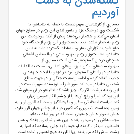
کشته‌شدن به دست
آورديم
بسياري از کارشناسان صهيونيست با حمله به نتانياهو، به
شکست وي در جنگ غزه و منفور شدن اين رژيم در سطح جهان
اذعان مي‌کنند و هشدار مي‌دهند پيش از آنکه موجوديت اين
رژيم به خطر بيفتد، بايد نخست‌وزير اين رژيم از جايگاه خود
خلع شود.به گزارش معاريو، انتقادات گسترده عليه بنيامين
نتانياهو، نخست‌وزير رژيم صهيونيستي در فلسطين اشغالي
همچنان درحال گسترده‌تر شدن است.بسياري از
صهيونيست‌هاي ساکن سرزمين‌هاي اشغالي، نسبت به اقدامات
نتانياهو در راستاي گسترش نبرد در غزه و يا ايجاد جبهه‌هاي
جديد، انتقاد کرده و ادامه وضعيت جنگي را در جهت منافع
شخصي نتانياهو ميدانند.صور شيزف،‌ نويسنده صهيونيست در
اين رابطه نوشت: اگر يک چيز باشد که نتانياهو در آن موفق شد،
اين بود که اسرا و رنج آن‌ها را از چشم افکار عمومي پنهان
کند.سياست انتخاباتي منفور و نفرت‌انگيز اوست که اکنون او را به
زمين زده است. تصويري که اکنون در برابر چشم جهان قرار دارد،
همان تصوير همان جمعيتي است که در روز تولد صدام،
مجسمه‌اش را در ميدان بغداد، بين هتل شرايتون بغداد و هتل
فلسطين سرنگون کردند.او خود را به جايي رسانده که اسرا به
پشت سرش لگد مي‌زنند؛ زيرا آنان به هيچ اهميتي نداده است.