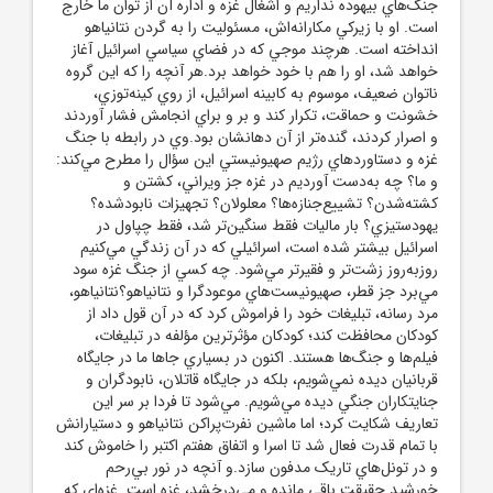
جنگ‌هاي بيهوده نداريم و اشغال غزه و اداره آن از توان ما خارج
است. او با زيرکي مکارانه‌اش، مسئوليت را به گردن نتانياهو
انداخته است. هرچند موجي که در فضاي سياسي اسرائيل آغاز
خواهد شد، او را هم با خود خواهد برد.هر آنچه را که اين گروه
ناتوان ضعيف، موسوم به کابينه اسرائيل، از روي کينه‌توزي،
خشونت و حماقت، تکرار کند و بر و براي انجامش فشار آوردند
و اصرار کردند، گنده‌تر از آن دهانشان بود.وي در رابطه با جنگ
غزه و دستاوردهاي رژيم صهيونيستي اين سؤال را مطرح مي‌کند:
و ما؟ چه به‌دست آورديم در غزه جز ويراني، کشتن و
کشته‌شدن؟ تشييع‌جنازه‌ها؟ معلولان؟ تجهيزات نابودشده؟
يهودستيزي؟ بار ماليات فقط سنگين‌تر شد، فقط چپاول در
اسرائيل بيشتر شده است، اسرائيلي که در آن زندگي مي‌کنيم
روزبه‌روز زشت‌تر و فقيرتر مي‌شود. چه کسي از جنگ غزه سود
مي‌برد جز قطر، صهيونيست‌هاي موعودگرا و نتانياهو؟نتانياهو،
مرد رسانه، تبليغات خود را فراموش کرد که در آن قول داد از
کودکان محافظت کند؛ کودکان مؤثرترين مؤلفه در تبليغات،
فيلم‌ها و جنگ‌ها هستند. اکنون در بسياري جاها ما در جايگاه
قربانيان ديده نمي‌شويم، بلکه در جايگاه قاتلان، نابودگران و
جنايتکاران جنگي ديده مي‌شويم. مي‌شود تا فردا بر سر اين
تعاريف شکايت کرد؛ اما ماشين نفرت‌پراکن نتانياهو و دستيارانش
با تمام قدرت فعال شد تا اسرا و اتفاق هفتم اکتبر را خاموش کند
و در تونل‌هاي تاريک مدفون سازد.و آنچه در نور بي‌رحم
خورشيد حقيقت باقي مانده و مي‌درخشد، غزه است. غزه‌اي که