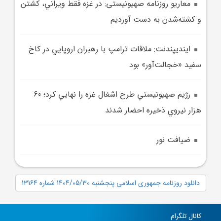
معاريو روزنامه صهیونیستی: در غزه فقط ويراني، کشتن
و کشته‌شدن به دست آورديم
اينديپندنت: ملاقات ترامپ با رهبران اروپايي در کاخ
سفيد «خجالت‌آور» بود
رژيم صهيونيستي طرح اشغال غزه را نهايي کرد؛ 60
هزار نيروي ذخيره احضار شدند
ضيافت نور
دانلود روزنامه جمهوری اسلامی پنجشنبه 1404/05/30 شماره 13164
کانال تلگرام