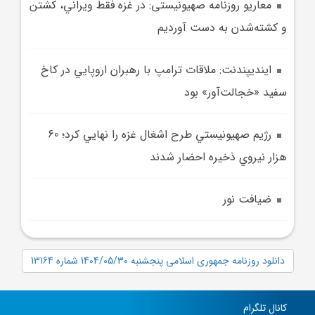
معاريو روزنامه صهیونیستی: در غزه فقط ويراني، کشتن
و کشته‌شدن به دست آورديم
اينديپندنت: ملاقات ترامپ با رهبران اروپايي در کاخ
سفيد «خجالت‌آور» بود
رژيم صهيونيستي طرح اشغال غزه را نهايي کرد؛ 60
هزار نيروي ذخيره احضار شدند
ضيافت نور
دانلود روزنامه جمهوری اسلامی پنجشنبه 1404/05/30 شماره 13164
کانال تلگرام