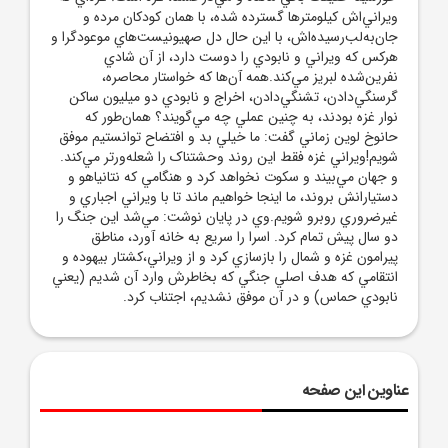
ويراني‌اش کيلومترها گسترده شده، با همان کودکان مرده و
جان‌به‌لب‌رسيده‌اش، با اين حال دل صهيونيست‌هاي موعودگرا و
هرکس که ويراني و نابودي را دوست دارد، از آن شادي
نفرين‌شده لبريز مي‌کند.همه آن‌ها که خواستار محاصره،
گرسنگي‌دادن، تشنگي‌دادن، اخراج و نابودي دو ميليون ساکن
نوار غزه بودند، به چنين عملي چه مي‌گويند؟ همان‌طور که
حانوخ لوين زماني گفت: ما خيلي بد و افتضاح توانستيم موفق
شويم!ويراني غزه فقط اين روند وحشتناک را شعله‌ورتر مي‌کند.
و جهان مي‌بيند و سکوت نخواهد کرد و هنگامي که نتانياهو و
دستيارانش بروند، ما اينجا خواهيم ماند تا با ويراني اجباري و
غيرضروري روبرو شويم.وي در پايان نوشت: مي‌شد اين جنگ را
دو سال پيش تمام کرد. اسرا را سريع به خانه آورد، مناطق
پيرامون غزه و شمال را بازسازي کرد و از ويراني،کشتار ‌بيهوده و
انتقامي که هدف اصلي جنگي که بخاطرش وارد آن شديم (يعني
نابودي حماس) و در آن موفق نشديم، اجتناب کرد.
عناوین این صفحه