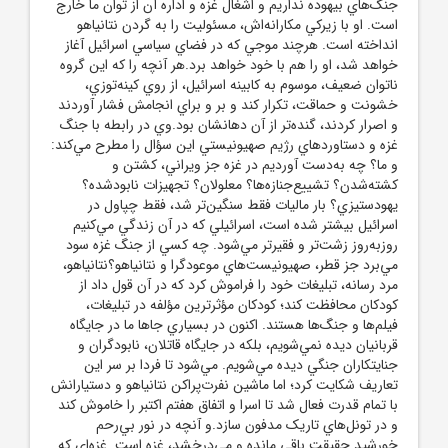
جنگ‌هاي بيهوده نداريم و اشغال غزه و اداره آن از توان ما خارج
است. او با زيرکي مکارانه‌اش، مسئوليت را به گردن نتانياهو
انداخته است. هرچند موجي که در فضاي سياسي اسرائيل آغاز
خواهد شد، او را هم با خود خواهد برد.هر آنچه را که اين گروه
ناتوان ضعيف، موسوم به کابينه اسرائيل، از روي کينه‌توزي،
خشونت و حماقت، تکرار کند و بر و براي انجامش فشار آوردند
و اصرار کردند، گنده‌تر از آن دهانشان بود.وي در رابطه با جنگ
غزه و دستاوردهاي رژيم صهيونيستي اين سؤال را مطرح مي‌کند:
و ما؟ چه به‌دست آورديم در غزه جز ويراني، کشتن و
کشته‌شدن؟ تشييع‌جنازه‌ها؟ معلولان؟ تجهيزات نابودشده؟
يهودستيزي؟ بار ماليات فقط سنگين‌تر شد، فقط چپاول در
اسرائيل بيشتر شده است، اسرائيلي که در آن زندگي مي‌کنيم
روزبه‌روز زشت‌تر و فقيرتر مي‌شود. چه کسي از جنگ غزه سود
مي‌برد جز قطر، صهيونيست‌هاي موعودگرا و نتانياهو؟نتانياهو،
مرد رسانه، تبليغات خود را فراموش کرد که در آن قول داد از
کودکان محافظت کند؛ کودکان مؤثرترين مؤلفه در تبليغات،
فيلم‌ها و جنگ‌ها هستند. اکنون در بسياري جاها ما در جايگاه
قربانيان ديده نمي‌شويم، بلکه در جايگاه قاتلان، نابودگران و
جنايتکاران جنگي ديده مي‌شويم. مي‌شود تا فردا بر سر اين
تعاريف شکايت کرد؛ اما ماشين نفرت‌پراکن نتانياهو و دستيارانش
با تمام قدرت فعال شد تا اسرا و اتفاق هفتم اکتبر را خاموش کند
و در تونل‌هاي تاريک مدفون سازد.و آنچه در نور بي‌رحم
خورشيد حقيقت باقي مانده و مي‌درخشد، غزه است. غزه‌اي که