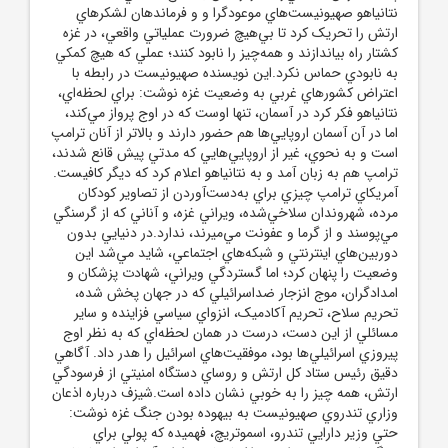
نتانياهو صهيونيست‌هاي موعودگرا و و فرماندهان لشکرهاي
ارتش را تحريک کرد تا بي‌هيچ ضرورت عملياتي واقعي، در غزه
کشتار راه بياندازند و همه‌چيز را نابود کنند؛ عملي که هيچ کمکي
به نابودي حماس نکرد.اين نويسنده صهيونيست در رابطه با
اعتراض کشورهاي غربي به وضعيت غزه نوشت: براي لحظه‌اي،
نتانياهو فکر کرد در آسمان، تنها اوست که در اوج پرواز مي‌کند،
اما در آن آسمان اروپايي‌ها هم حضور دارند و بالاتر از آنان ترامپ
است و به نحوي، غير از اروپايي‌هايي که مدتي پيش قانع شدند،
ترامپ هم به زبان آمد و به نتانياهو اعلام کرد که ديگر کافيست.
آمريکاي ترامپ چيزي براي به‌دست‌آوردن از تصاوير کودکان
مرده، شهروندان سلاخي‌شده، ويراني غزه، و آناني که از گرسنگي
مي‌پوسند و از گرما و عفونت مي‌ميرند، ندارد.در دنيايي بدون
دوربين‌هاي اينترنتي و شبکه‌هاي اجتماعي، شايد مي‌شد اين
وضعيت را پنهان کرد؛ اما گستردگي ويراني، شهادت پزشکان و
امدادگران، موج انزجار ضداسرائيلي که در جهان پخش شده،
تحريم سلاح، تحريم آکادميک، انزواي سياسي فزاينده و ساير
مسائلي از اين دست، درست در همان لحظه‌اي که به نظر اوج
پيروزي اسرائيلي‌ها بود، موفقيت‌هاي اسرائيل را هدر داد. آگاهي
دقيق رئيس ستاد کل ارتش و روساي دستگاه امنيتي از فرسودگي
ارتش، همه چيز را به خوبي نشان داده است.شيزف درباره اذعان
وزاري تندروي صهيونيست به بيهوده بودن جنگ غزه نوشت:
حتي وزير دارايي تندرو، اسموتريچ، فهميده که پولي براي