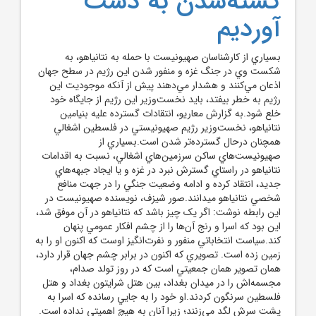
کشته‌شدن به دست
آورديم
بسياري از کارشناسان صهيونيست با حمله به نتانياهو، به
شکست وي در جنگ غزه و منفور شدن اين رژيم در سطح جهان
اذعان مي‌کنند و هشدار مي‌دهند پيش از آنکه موجوديت اين
رژيم به خطر بيفتد، بايد نخست‌وزير اين رژيم از جايگاه خود
خلع شود.به گزارش معاريو، انتقادات گسترده عليه بنيامين
نتانياهو، نخست‌وزير رژيم صهيونيستي در فلسطين اشغالي
همچنان درحال گسترده‌تر شدن است.بسياري از
صهيونيست‌هاي ساکن سرزمين‌هاي اشغالي، نسبت به اقدامات
نتانياهو در راستاي گسترش نبرد در غزه و يا ايجاد جبهه‌هاي
جديد، انتقاد کرده و ادامه وضعيت جنگي را در جهت منافع
شخصي نتانياهو ميدانند.صور شيزف،‌ نويسنده صهيونيست در
اين رابطه نوشت: اگر يک چيز باشد که نتانياهو در آن موفق شد،
اين بود که اسرا و رنج آن‌ها را از چشم افکار عمومي پنهان
کند.سياست انتخاباتي منفور و نفرت‌انگيز اوست که اکنون او را به
زمين زده است. تصويري که اکنون در برابر چشم جهان قرار دارد،
همان تصوير همان جمعيتي است که در روز تولد صدام،
مجسمه‌اش را در ميدان بغداد، بين هتل شرايتون بغداد و هتل
فلسطين سرنگون کردند.او خود را به جايي رسانده که اسرا به
پشت سرش لگد مي‌زنند؛ زيرا آنان به هيچ اهميتي نداده است.