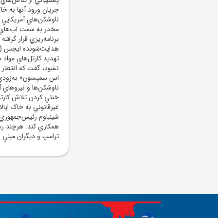
جريان ورود آنها به خا
ناوشکن‌هاي آمريکايي ب
مخدر به سمت آب‌هاي و
برنامه‌ريزي قرار گرفت
تهديد کارتل‌هاي مواد
نشود، گفت که انتظار 
اس سمپسون» به‌زودي وا
ناوشکن‌ها و نيروهاي 
خنثي کردن تلاش کارتل‌
غيرقانوني به خاک ايال
شينباوم رئيس‌جمهوري 
همکاري کند. هرچند ر
ترامپ و ديگران مبني ب