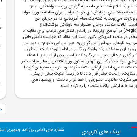
ک آمريکا اعلام شده، خبر دادند.به گزارش روزنامه واشتگتن تايمز،
ا هدف پشتيباني از تلاش‌هاي دولت ترامپ براي مقابله با ورود مواد
نزوئلا مي‌روند.به گفته يک مقام آمريکايي که در جريان اين
ه است، ايالات متحده درحال استقرار سه ناوشکن موشک‌انداز
اع
هدايت‌شونده ايجس (Aegis) در آب‌هاي ونزوئلا در راستاي تلاش‌هاي ترامپ براي مقابله با
 مخدر در منطقه آمريکاي لاتين است.اين مقام که خواست نامش فاش
مي‌رود ناوهاي «يو اس اس گراولي»، «يو اس اس دانهام» و «يو اس
رد اين منطقه شوند.واشنگتن تايمز در ادامه آورده است: استقرار
آمريکايي درحالي صورت مي‌گيرد که ترامپ پيش از اين نيز با هدف
هاي مواد مخدر که وي آنها را مسئول ورود فنتانيل و ساير مواد مخدر
ات متحده مي‌داند، از ارتش استفاده کرده بود. ترامپ همچنين کلوديا
مکزيک، را تحت فشار قرار داده تا در زمينه امنيت بيش از پيش
هبر مکزيک حاکميت کشورش را خط قرمز دانسته و پيشنهادهاي
ر مداخله ارتش ايالات متحده را رد کرده است.
دا
شماره های تماس روزنامه جمهوری اسل
لینک های کاربردی