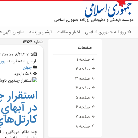
موسسه فرهنگی و مطبوعاتی روزنامه جمهوری اسلامی
روزنامه جمهوری اسلامی
اخبار و مقالات
آرشیو روزنامه
سازمان آگهی‌ها
شماره 13164
صفحات
8/21/2025 12:00:00 AM
صفحه 1
ارسال شده توسط
روز
جهان
صفحه 2
509 بازدید
صفحه 3
صفحه 4
استقرار 
صفحه 5
در آبهاي 
صفحه 6
کارتل‌ها
صفحه 7
صفحه 8
چند مقام آمريکايي از 
پشتيباني از تلاش‌هاي 