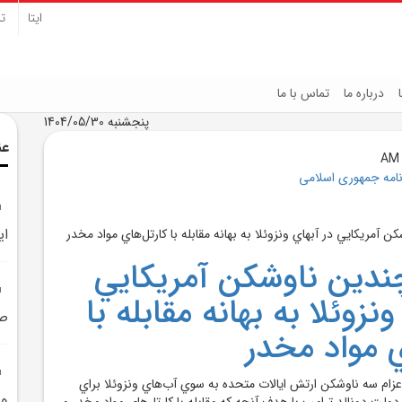
ایتا
تل
درباره ما
تماس با ما
پنجشنبه 1404/05/30
عن
نامه جمهوری اسلامی
اي
چندين ناوشکن آمريکايي
ونزوئلا به بهانه مقابله با
صل
ي مواد مخدر
اعزام سه ناوشکن ارتش ايالات متحده به سوي آب‌هاي ونزوئلا براي
ون
دولت دونالد ترامپ با هدف آنچه که مقابله با کارتل‌هاي مواد مخدر و