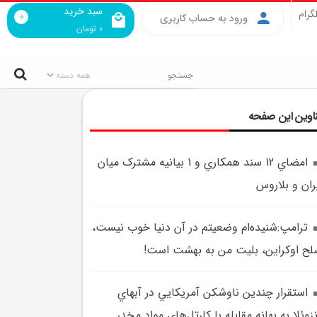
سبد خرید
گرام
0
ورود به حساب کاربری
0
تومان
اوین این صفحه
امضاي 12 سند همکاري و 1 بيانيه مشترک ميان
ران و بلاروس
ترامپ:شنیده‌ام وضعیتم در آن دنیا خوب نیست،
ح اوکراين، بليت من به بهشت است!
استقرار چندين ناوشکن آمريکايي در آبهاي
زوئلا به بهانه مقابله با کارتل‌هاي مواد مخدر