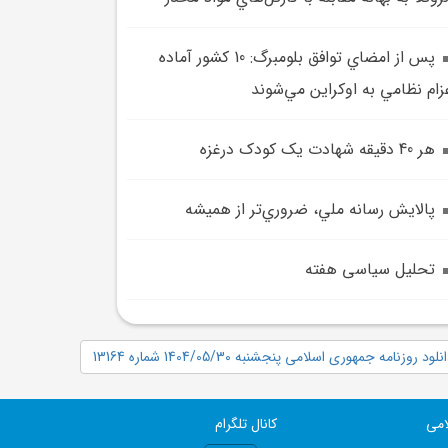
پس از امضاي توافق بلومبرگ: 10 کشور آماده
زام نظامي به اوکراين مي‌شوند
هر 40 دقيقه شهادت يک کودک درغزه
پالايش رسانه ملي، ضروري‌تر از هميشه
تحلیل سیاسی هفته
نلود روزنامه جمهوری اسلامی پنجشنبه 1404/05/30 شماره 13164
امی
کانال تلگرام