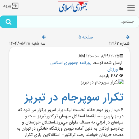
ورود
صفحه 5
شماره 13162
سه شنبه 1404/05/28
8/19/2025 12:00:00 AM
ارسال شده توسط
روزنامه جمهوری اسلامی
ورزش
482 بازدید
تکرار سوپرجام در تبريز
4 ديدار روز دوم هفته نخست ليگ برتر امروز برگزار مي‌شود که
در مهم‌ترين مسابقه‌ها استقلال ميهمان تراکتور تبريز است و
سپاهان در انزلي به مصاف ملوان مي‌رود.استقلال خوزستان و
چادرملو اردکان به دليل آماده نبودن ورزشگاه خانگي در تهران به
مصاف حريفان خواهند رفت.تراکتور– استقلالاين بازي تکرار