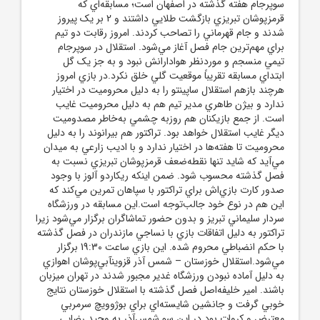
سوپرجام هفته گذشته در اصفهان است؛ مسابقه‌اي که
قرمزپوشان تبريزي بازگشت طلايي داشتند و 2 بر يک پيروز
شدند و جام قهرماني را تصاحب کردند. امروز رقابت دو تيم
براي مهم‌ترين جام فصل آغاز مي‌شود. استقلال در سوپرجام
تيمي منسجم و موردنظر هوادارانش نبود و به جز يک گل
ابتداي مسابقه تقريباً موقعيت گلي خلق نکرد.در بازي امروز
هرچند بازهم استقلال ساپينتو را به دليل محروميت در اختيار
ندارد و بيژن طاهري مدير تيم هم به دليل محروميت غايب
است. از جمع بازيکنان هم روزبه چشمي به‌خاطر مصدوميت
ديگر غايب استقلال خواهد بود. تراکتور هم بيرانوند را به دليل
محروميت تا هفته‌ها در اختيار ندارد و با اديب زارعي به ميدان
مي‌آيد که شايد تنها نقطه‌ضعف قرمزپوشان تبريزي نسبت به
فصل گذشته محسوب شود. ضمن اينکه ريکاردو آلوز با وجود
صدور کارت بازي‌اش براي تراکتور با سپاهان تمرين مي‌کند که
اين هم در نوع خود جالب‌توجه است.اين مسابقه در ورزشگاه
سردار سليماني تبريز و بدون حضور تماشاگران برگزار مي‌شود زيرا
تراکتور به دليل اتفاقات بازي با نساجي مازندران در فصل گذشته
با حکم انضباطي محروم شده. اين بازي ساعت 19:30 برگزار
مي‌شود.استقلال خوزستان – شمس آذر قزوينآبي‌پوشان اهوازي
به دليل آماده نبودن ورزشگاه غدير مجبور شدند در تهران ميزبان
باشند. امير خليفه‌اصل فصل گذشته با استقلال خوزستان نتايج
خوبي گرفت و جانشين شايسته‌اي براي بوژوويچ سرمربي
معترض و کروات بود.در اين سو شمس‌آذر به وحيد رضايي