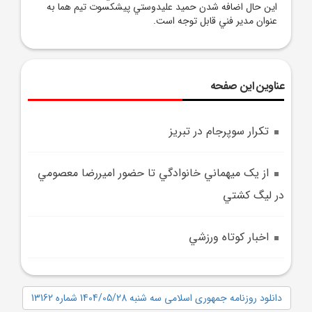
اين حال اضافه شدن حميد عليدوستي پيشکسوت تيم هما به
عنوان مدير فني قابل توجه است.
عناوین این صفحه
تکرار سوپرجام در تبريز
از يک ميهماني خانوادگي تا حضور اميررضا معصومي
در ليگ کشتي
اخبار کوتاه ورزشي
دانلود روزنامه جمهوری اسلامی سه شنبه 1404/05/28 شماره 13162