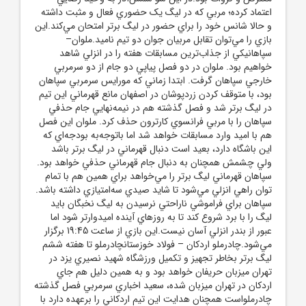
اعتماد کرده؛ مربي که در ليگ يک حضوري فعال و مثبت داشته
و حالا شانس خود را براي حضور در ليگ برتر امتحان مي‌کند.اين
بازي را مي‌توان تقابل مربيان جوان دو تيم ناميد.ملوان–
سپاهانيکي از جذاب‌ترين مسابقات هفته را در انزلي شاهد
خواهيم بود. ملوان در دو فصل پياپي دو جام از دو سرمربي
خارجي سپاهان گرفت. ابتدا زماني که مورايس سرمربي سپاهان
بود، با متوقف کردن زردپوشان در اصفهان مانع قهرماني اين تيم
در ليگ برتر شد و فصل گذشته هم در نيمه‌نهايي جام حذفي
سپاهان را با مربي فرانسوي کارترون حذف کرد. ملوان اين فصل
هم با اميد وارد مسابقات خواهد شد اما باتوجه‌به بودجه‌اي که
اين باشگاه دارد، بعيد است دنبال قهرماني در ليگ برتر باشد
ولي چشمش همچنان به دنبال جام قهرماني حذفي خواهد بود.
سپاهان قهرماني ليگ برتر را مي‌خواهد براي همين هم با تمام
توان راهي انزلي مي‌شود تا شايد صيدي سه‌امتيازي داشته باشد.
سپاهان براي فراموشي ناراحتي نرسيدن به ليگ نخبگان بايد
ليگ را با برد شروع کند تا به روزهاي آينده اميدوارتر شود اما
عبور از بندر انزلي آسان نيست.اين بازي از ساعت 19:45 برگزار
مي‌شود.چادرملو اردکان – فولاد خوزستانچادرملو تا هفته ششم
ليگ برتر بخاطر تجهيز و تکميل ورزشگاه شهيد نصيري يزد در
تهران ميزبان حريفان خواهد بود و به همين دليل هم جاي
اردکان در تهران ميزبان شده، سعيد اخباري سرمربي فصل گذشته
چادرملواست همچنان هدايت اين تيم اردکاني را برعهده دارد با