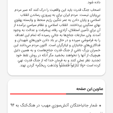
داده شود.
اصحاب جنگ قدرت بايد اين واقعيت را درک کنند که صبر مردم
بي‌پايان نيست. مردم ايران براي به پيروزي رساندن انقلاب
اسلامي و پايان دادن به عمر ننگين رژيم منحط و وابسته پهلوي
بهاي سنگيني پرداختند. انقلاب اسلامي و نظام سياسي برآمده از
آن براي تأمين استقلال، آزادي، رفاه، پيشرفت و عدالت به وجود
آمدند ولی منازعات جناح‌ها به جائي رسيده که تمام اين اهداف
را به فراموشي سپرده و در حال بر باد دادن خون‌هاي شهيدان و
فداکاري‌هاي جانبازان و ايثارگران است. اکنون مردم مي‌دانند اين
خسران بزرگ ناشي از جنگ قدرت جناح‌هاست و به همين دليل
هيچيک از آنها را نخواهند بخشيد مگر آنکه در روش غلط خود
تجديد نظر عملي کنند و به فرمان خدا که از جنگ قدرت نهي
کرده است «وَلَا تَنَازَعُواْ فَتَفشَلُواْ وَتَذهَبَ رِيحُكُم» گردن نهند.
عناوین این صفحه
شمار جانباختگان آتش‌سوزي مهيب در هنگ‌کنگ به 94