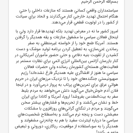
بسم‌الله الرحمن الرحيم
سياستمداران واقعي کساني هستند که منازعات داخلي را حتي
هنگام احتمال تهديد خارجي کنار مي‌گذارند و اتحاد براي صيانت
از کشور را در اولويت قطعي قرار مي‌دهند.
امروز کشور ما نه در معرض تهديد بلکه تهديدها قرار دارد ولي با
اينحال فعالان سياسي ما مشغول منازعات و يقه همديگر را گرفتن
هستند. آمريکا طمع خود را از خواسته غيرمنطقي به صفر
رساندن غني‌سازي، به تعطيل کردن برنامه توليد موشک و دست
کشيدن از تقويت بنيه دفاعي و حتي حضور مأموران آمريکائي در
کنار بازرسان آژانس بين‌المللي انرژي اتمي براي نظارت مستمر بر
فعاليت‌هاي هسته‌اي کشورمان رسانده ولي حضرات فعالان
سياسي ما هنوز از افشاگري عليه همديگر فارغ نشده‌اند! رژيم
صهيونيستي جنگنده‌هاي خود را تا نزديک مرزهاي ايران در حريم
هوائي عراق براي تمرين‌هاي پرتاب به پرواز درمي‌آورد و در اينجا
فلان آدم خوش‌خيال مي‌گويد دلش مي‌خواهد به مردم بليط
سفر به بيت‌المقدس بفروشد! اروپا، آمريکا و کانادا براي ايران
خط و نشان مي‌کشند و از تحريم‌ها و فشارهاي بيشتر سخن
مي‌گويند و مردم در تنگناي گراني‌هاي روزافزون با مشکلات
معيشتي دست و پنجه نرم مي‌کنند و به‌اصطلاح شخصيت‌هاي
سياسي ما درباره اينترنت سفيد با هم به چانه‌زني مشغولند و
همديگر را به سوء‌استفاده از موقعيت، رياکاري، دوروئي و تبعيض
متهم مي‌کنند!