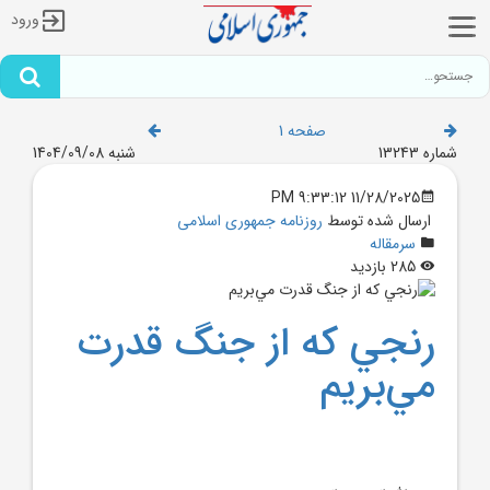
ورود
صفحه 1
شماره 13243
شنبه 1404/09/08
11/28/2025 9:33:12 PM
ارسال شده توسط
روزنامه جمهوری اسلامی
سرمقاله
285 بازدید
رنجي که از جنگ قدرت
مي‌بريم