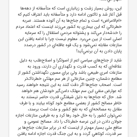
اين، روش بسيار زشت و زيانباري است که متأسفانه از دهه‌ها
قبل آغاز شد و تاکنون ادامه دارد و متأسفانه بايد اعتراف کنيم که
«ام‌‌الامراض» است و تمام جناح‌ها به آن آلوده هستند. ضربه
خطرناکي که اين بيماري به کشور مي‌زند اينست که اعتماد مردم
را خدشه‌دار مي‌کند و پشتوانه مردمي استقلال را که سرمايه
اصلي است از بين مي‌برد. معلوم نيست چرا با ادامه يافتن اين
منازعات مقابله نمي‌شود و يک قوه عاقله‌اي در کشور درصدد
پايان دادن به آن برنمي‌آيد!
شايد از جناح‌هاي سياسي اعم از اصولگرا و اصلاح‌طلب به دليل
علاقه‌اي که به کسب قدرت و نگهداري آن دارند، ورود به
منازعات امري طبيعي باشد ولي براي مصون نگهداشتن کشور از
مطامع دشمنان، چنين منازعاتي از هر سم مهلکي خطرناک‌تر
است. اصحاب جناح‌ها اگر دقت کنند به اين نتيجه خواهند رسيد
که عوارض منفي اين سم مهلک دامن‌گير خودشان هم خواهد
شد. حال که جناح‌ها به دليل شيفتگي قدرت حاضر نيستند به
خاطر مصالح کشور از بعضي مطامع خود کوتاه بيايند و با طرف
مقابل به مصالحه‌اي که به نفع کشور و ملت است برسند،
نمي‌توان کشور را به حال خود رها کرد و به طرفين منازعات اجازه
جولان دادن در اين عرصه خطرناک را داد. مصالح عمومي و
منافع ملي بسيار مهم‌تر از اينست که در برابر منازعات جناح‌ها بر
سر قدرت، کوتاهي گردد و به اين جنگ قدرت اجازه ادامه يافتن