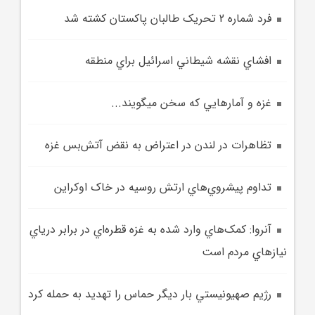
فرد شماره 2 تحريک طالبان پاکستان کشته شد
افشاي نقشه شيطاني اسرائيل براي منطقه
غزه و آمارهايي که سخن مي‎گويند...
تظاهرات در لندن در اعتراض به نقض آتش‌بس غزه
تداوم پيشروي‌هاي ارتش روسيه در خاک اوکراين
آنروا: کمک‌هاي وارد شده به غزه قطره‌اي در برابر درياي
نيازهاي مردم است
رژيم صهيونيستي بار ديگر حماس را تهديد به حمله کرد