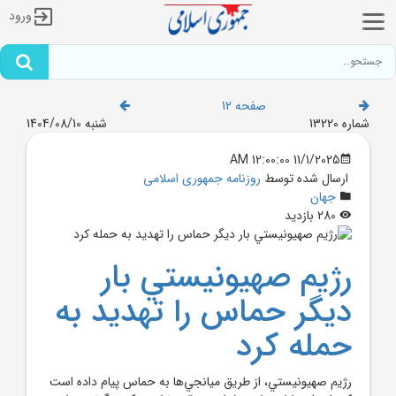
ورود
صفحه 12
شماره 13220
شنبه 1404/08/10
11/1/2025 12:00:00 AM
ارسال شده توسط
روزنامه جمهوری اسلامی
جهان
280 بازدید
رژيم صهيونيستي بار
ديگر حماس را تهديد به
حمله کرد
رژيم صهيونيستي، از طريق ميانجي‌ها به حماس پيام داده است