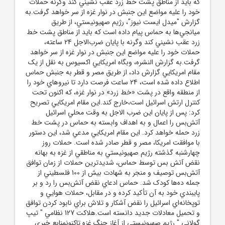
که بايد از مناطق پشت خط زرد عقب نشيني کند وگرنه حملات
خود را عليه مواضع اين جنبش در نوار غزه از سر خواهد گرفت.به
گزارش "ميدل ايست نيوز"، رژيم صهيونيستي، از طريق
ميانجي‌ها به حماس پيام داده است که بايد از مناطق پشت خط
زرد عقب نشيني کند وگرنه با پايان ضرب‌الاجل 24 ساعته،
حملات خود را عليه مواضع اين جنبش در نوار غزه از سر خواهد
گرفت.به گزارش النشره، وبگاه امريکايي اکسيوس به نقل از يک
مقام امريکايي گزارش داد، از طريق مصر و قطر به جنبش حماس
اطلاع داده شده است، 24 ساعت فرصت دارد تا نيروهاي خود را
از منطقه‌ واقع در پشت «خط زرد» در نوار غزه، که اکنون تحت
کنترل ارتش اسرائيل است،خارج کند.اين مقام امريکايي تصريح
کرد: پس از پايان اين ضرب الاجل به وقت محلي اسرائيل
آتش‌بس را اعمال و به اهداف وابسته به حماس در پشت خط
زرد حمله خواهد کرد. اين مقام امريکايي مدعي شد، اين دستور
با موافقت امريکا، مصر و قطر صادر شده است. حملات روز
چهارشنبه گذشته رژيم صهيونيستي به مناطقي از غزه به بهانه
نقض آتش بس توسط حماس، شديدترين حملات از زمان توافق
آتش‌بس توصيف و منجر به شهادت بيش از 100 فلسطيني از
جمله ده‌ها کودک شد. حماس ادعاي نقض آتش‌بس را رد و بر
پايبندي خود به آن تأکيد کرده و در مقابل، حملات هوايي و
توپخانه‌اي اسرائيل را نقض آشکار و تلاش براي نابود کردن توافق
و تحميل معادلات جديد دانسته‌ است.هلاکت 127 نظامي " تيپ
گولاني " رژيم صهيونيستي از آغاز جنگ غزه تاکنونمنابع خبري