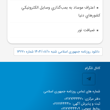
اعتراف موساد به بمب‌گذاري وسايل الکترونيکي
کشورهاي دنيا
ضيافت نور
دانلود روزنامه جمهوری اسلامی شنبه 1404/08/10 شماره 13220
کانال تلگرام
شماره های تماس روزنامه جمهوری اسلامی
دفتر مرکزی: 02177644420
ثبت و پذیرش آگهی: 02177644410
روابط عمومی: 02177644409