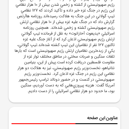
رژيم صهيونيستي از کشته و زخمي شدن بيش از 10 هزار نظامي
اين رژيم در جنگ غزه خبر داده و تأکيد کردند که 127 نظامي
تيپ گولاني در اين جنگ به هلاکت رسيده‌اند.روزنامه هاآرتص
گزارش داد که در جنگ عليه غزه بيش از 10 هزار نظامي ارتش
رژيم صهيونيستي کشته و زخمي شده‌اند. همچنين روزنامه
اسرائيلي «يديعوت آحارانوت» به نقل از فرمانده تيپ گولاني
ارتش رژيم صهيونيستي اذعان کرد که از آغاز جنگ عليه غزه
تاکنون 127 نفر از نظاميان اين تيپ کشته شده‌اند.تيپ گولاني،
يکي از زبده‌ترين نظاميان ارتش رژيم صهيونيستي است که بارها
تلفات سنگين و ضربات سختي در مناطق مختلف نوار غزه از
مقاومت فلسطين دريافت کرده است.پيش از اين، بنيامين
نتانياهو، نخست‌وزير رژيم صهيونيستي، نيز به هلاکت دو هزار
نظامي اين رژيم در جنگ غزه اذعان کرد. نخست‌وزير رژيم
صهيونيستي در کنست و در حضور دونالد ترامپ رئيس‌جمهور
آمريکا گفت: هزينه پيروزي‌هايي که به دست آورديم، سنگين
بود، ما حدود دو هزار نظامي اسرائيلي را از دست داديم.
عناوین این صفحه