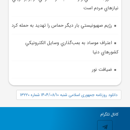
نيازهاي مردم است
رژيم صهيونيستي بار ديگر حماس را تهديد به حمله کرد
اعتراف موساد به بمب‌گذاري وسايل الکترونيکي
کشورهاي دنيا
ضيافت نور
دانلود روزنامه جمهوری اسلامی شنبه 1404/08/10 شماره 13220
کانال تلگرام