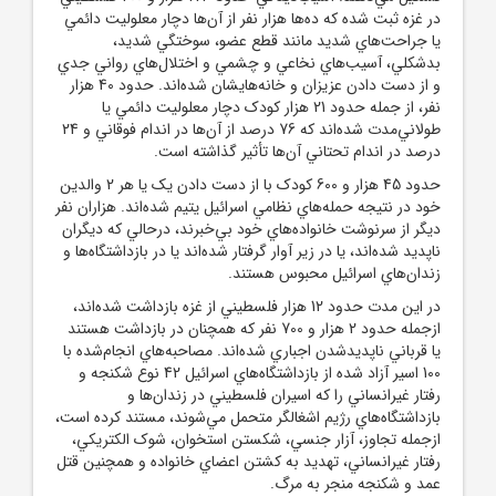
در غزه ثبت شده که ده‌ها هزار نفر از آن
ها دچار معلوليت دائمي
يا جراحت‌هاي شديد مانند قطع عضو، سوختگي شديد،
بدشکلي، آسيب‌هاي نخاعي و چشمي و اختلال‌هاي رواني جدي
و از دست دادن عزيزان و خانه‌هايشان شده‌اند. حدود 40 هزار
نفر، از جمله حدود 21 هزار کودک دچار معلوليت دائمي يا
طولاني‌مدت شده‌اند که 76 درصد از آن
ها در اندام فوقاني و 24
درصد در اندام تحتاني آن
ها تأثير گذاشته است.
حدود 45 هزار و 600 کودک با از دست دادن يک يا هر 2 والدين
خود در نتيجه حمله‌هاي نظامي اسرائيل يتيم شده‌اند. هزاران نفر
ديگر از سرنوشت خانواده‌هاي خود بي‌خبرند، درحالي که ديگران
ناپديد شده‌اند، يا در زير آوار گرفتار شده‌اند يا در بازداشتگاه‌ها و
زندان‌هاي اسرائيل محبوس هستند.
در اين مدت حدود 12 هزار فلسطيني از غزه بازداشت شده‌اند،
ازجمله حدود 2 هزار و 700 نفر که همچنان در بازداشت هستند
يا قرباني ناپديدشدن اجباري شده‌اند. مصاحبه‌هاي انجام‌شده با
100 اسير آزاد شده از بازداشتگاه‌هاي اسرائيل 42 نوع شکنجه و
رفتار غيرانساني را که اسيران فلسطيني در زندان‌ها و
بازداشتگاه‌هاي رژيم اشغالگر متحمل مي‌شوند، مستند کرده است،
ازجمله تجاوز، آزار جنسي، شکستن استخوان، شوک الکتريکي،
رفتار غيرانساني، تهديد به کشتن اعضاي خانواده و همچنين قتل
عمد و شکنجه منجر به مرگ.