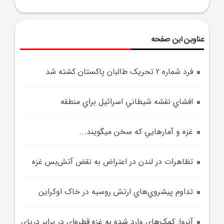
عناوین این صفحه
فرد شماره 2 تحريک طالبان پاکستان کشته شد
افشاي نقشه شيطاني اسرائيل براي منطقه
غزه و آمارهايي که سخن مي‎گويند...
تظاهرات در لندن در اعتراض به نقض آتش‌بس غزه
تداوم پيشروي‌هاي ارتش روسيه در خاک اوکراين
آنروا: کمک‌هاي وارد شده به غزه قطره‌اي در برابر درياي