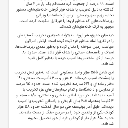
است. 99 درصد از جمعيت غزه دست‌کم يک بار در 2 سال
گذشته به
دليل تخريب يا هدف قرار گرفتن خانه‌هايشان، دستور
تخليه رژيم صهيونيستي، ترس از حمله‌ها يا ويراني
زيرساخت‌هايي که مناطق آن‌ها را غيرقابل سکونت کرده است،
مجبور به ترک خانه‌هايشان شده‌اند.
ديده‌بان حقوق
بشر اروپا- مديترانه همچنين تخريب گسترده‌اي
را در تقريبا تمام مناطق غزه ثبت کرده است. ارتش اسرائيل
سياست زمين سوخته را دنبال کرده و به‌طور عمدي زيرساخت‌ها،
املاک و تأسيسات حياتي را هدف قرار داده است. حدود 80
درصد از کل ساختمان‌ها آسيب ديده يا به‌طور کامل نابود
شده‌اند.
اين شامل 555 هزار واحد مسکوني است که به‌طور کامل تخريب
يا به
شدت آسيب ديده‌اند. 3 هزار و 300 تأسيسات صنعتي، 191
دفتر رسانه‌اي و 621 مدرسه تخريب شده است. حدود 95 درصد
از مدارس و دانشگاه‌ها و تمام بيمارستان‌هاي غزه تخريب يا
آسيب ديده‌اند. در مورد اماکن مذهبي و باستاني، 890 مسجد و
3 کليسا به
همراه 205 بناي تاريخي و باستاني تخريب يا آسيب
ديده‌اند. طبق آمار يونيسف طي دو سال گذشته حدود 58 هزار
کودک يکي از والدين خود را در جريان جنگ از دست داده‌اند.
حدود 650 هزار نفر از کودکان غزه از حق تحصيل محروم
شده‌اند.