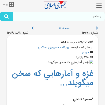
ورود
صفحه 12
شماره 13220
شنبه 1404/08/10
11/1/2025 12:00:00 AM
ارسال شده توسط
روزنامه جمهوری اسلامی
جهان
250 بازدید
غزه و آمارهايي که سخن
مي‎گويند...
*محمود فاضلي