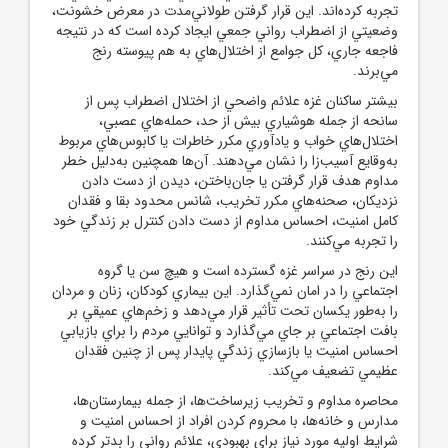
تجربه کرده‌اند. اين قرار گرفتن طولاني‌مدت در معرض خشونت،
وضعيتي از اضطراب رواني جمعي ايجاد کرده است که در نتيجه
فاجعه جاري، کل جوامع از اختلال‌هاي به هم پيوسته رنج
مي‌برند.
بيشتر ساکنان غزه علائم واضحي از اختلال اضطراب پس از
سانحه از جمله هوشياري بيش از حد، حمله‌هاي عصبي،
اختلال‌هاي خواب و يادآوري مکرر خاطرات يا کابوس‌هاي مربوط
به
وقايع آسيب‌زا را نشان مي‌دهند. آن
ها همچنين به
دليل خطر
مداوم هدف قرار گرفتن يا جان‌باختن، ديدن از دست دادن
نزديکان، صحنه‌هاي مکرر تخريب، شانس محدود بقا و فقدان
کامل امنيت، احساس مداوم از دست دادن کنترل بر زندگي خود
را تجربه مي‌کنند.
اين رنج در سراسر غزه گسترده است و هيچ سن يا گروه
اجتماعي را در امان نمي‌گذارد. اين بيماري کودکان، زنان و مردان
را به‌طور يکسان تحت تأثير قرار مي‌دهد و زخم‌هاي عميقي بر
بافت اجتماعي بر جاي مي‌گذارد و توانايي مردم را براي بازيابي
احساس امنيت يا بازسازي زندگي پايدار پس از چنين فقدان
عظيمي تضعيف مي‌کند.
محاصره مداوم و تخريب زيرساخت‌ها، از جمله بيمارستان‌ها،
مدارس و خانه‌ها، با محروم کردن افراد از احساس امنيت و
شرايط اوليه مورد نياز براي بهبودي، علائم رواني را بدتر کرده