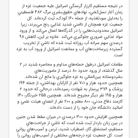
در نتيجه مستقيم کارزار گرسنگي اسرائيل عليه جمعيت غزه از
زمان آغاز نسل‌کشي، نهاد‌هاي حقوق
بشري مرگ 482 فلسطيني
را به
دليل سوءتغذيه، از جمله 160 کودک، ثبت کرده‌اند. کل
جمعيت غزه همچنان از ناامني شديد غذايي رنج مي‌برند، زيرا
اسرائيل محدوديت‌هايي را در گذرگاه‌ها اعمال مي‌کند و از ورود
مواد غذايي ضروري جلوگيري مي‌کند. علاوه بر اين، کاهش 98
درصدي سهم سرانه آب روزانه ثبت شده که ناشي از تخريب
گسترده زيرساخت‌هاي آب و ممانعت اسرائيل از ورود آب به غزه
است.
مقامات اسرائيل درطول حمله‌هاي مداوم و محاصره شديد در 2
سال گذشته، از ورود حدود 80 درصد از ماموريت‌هاي
بشردوستانه بين‌المللي به غزه جلوگيري يا مانع آن شده‌اند.
همچنين حدود هزار و 701 نفر از کارکنان بهداشتي، از جمله 194
پزشک و 376 پرستار به شهادت رسيده‌اند، درحالي که حدود 2
هزار و 195 نفر ديگر مجروح شده‌اند. همچنين 255 خبرنگار، 140
کارمند دفاع مدني، 800 معلم و 200 نفر از اعضاي هيئت علمي و
اساتيد دانشگاه جان خود را از دست داده‌اند.
همچنين افزايش حدود 300 درصدي در ميزان سقط‌ شدن جنين
در بين زنان باردار ثبت شده است که ناشي از جراحت‌هاي
مستقيم، استنشاق گاز، اضطراب شديد، ترس و آسيب‌هاي رواني
است. کل جمعيت غزه درجه‌هاي مختلفي از آسيب‌هاي رواني را